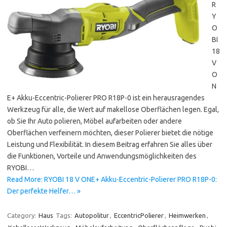
R
Y
O
BI
18
V
O
N
E+ Akku-Eccentric-Polierer PRO R18P-0 ist ein herausragendes
Werkzeug für alle, die Wert auf makellose Oberflächen legen. Egal,
ob Sie Ihr Auto polieren, Möbel aufarbeiten oder andere
Oberflächen verfeinern möchten, dieser Polierer bietet die nötige
Leistung und Flexibilität. In diesem Beitrag erfahren Sie alles über
die Funktionen, Vorteile und Anwendungsmöglichkeiten des
RYOBI…
Read More: RYOBI 18 V ONE+ Akku-Eccentric-Polierer PRO R18P-0:
Der perfekte Helfer… »
Category:
Haus
Tags:
Autopolitur
,
EccentricPolierer
,
Heimwerken
,