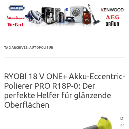
Skip
to
content
TAG ARCHIVES:
AUTOPOLITUR
RYOBI 18 V ONE+ Akku-Eccentric-
Polierer PRO R18P-0: Der
perfekte Helfer für glänzende
Oberflächen
D
er