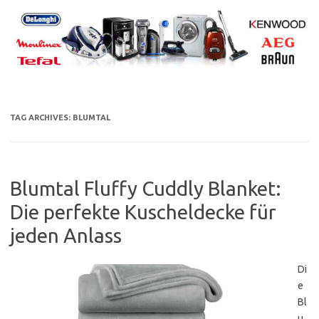
Skip
to
content
TAG ARCHIVES:
BLUMTAL
Blumtal Fluffy Cuddly Blanket:
Die perfekte Kuscheldecke für
jeden Anlass
Di
e
Bl
u