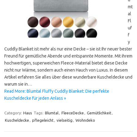
mt
al
Fl
uf
f
y
Cuddly Blanket ist mehr als nur eine Decke – sie ist Ihr neuer bester
Freund für gemütliche Abende und entspannte Momente. Mit ihrem
hochwertigen, superweichen Fleece-Material bietet diese Decke
nicht nur Wärme, sondern auch einen Hauch von Luxus. In diesem
Artikel erfahren Sie alles über diese wunderbare Kuscheldecke und
warum sie in…
Read More: Blumtal Fluffy Cuddly Blanket: Die perfekte
Kuscheldecke für jeden Anlass »
Category:
Haus
Tags:
Blumtal
,
FleeceDecke
,
Gemütlichkeit
,
Kuscheldecke
,
pflegeleicht
,
vielseitig
,
Wohndeko