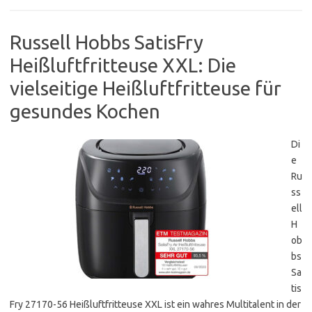
Russell Hobbs SatisFry
Heißluftfritteuse XXL: Die
vielseitige Heißluftfritteuse für
gesundes Kochen
Di
e
Ru
ss
ell
H
ob
bs
Sa
tis
Fry 27170-56 Heißluftfritteuse XXL ist ein wahres Multitalent in der