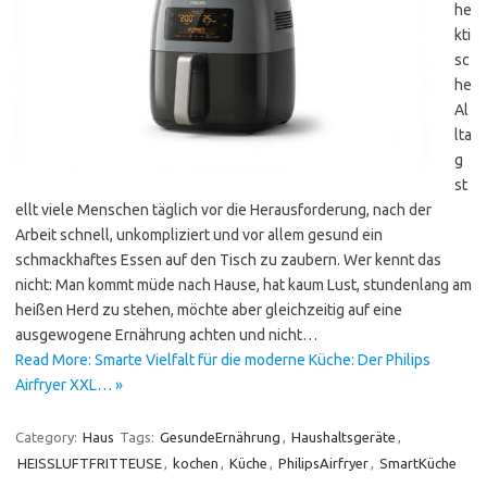
he
kti
sc
he
Al
lta
g
st
ellt viele Menschen täglich vor die Herausforderung, nach der
Arbeit schnell, unkompliziert und vor allem gesund ein
schmackhaftes Essen auf den Tisch zu zaubern. Wer kennt das
nicht: Man kommt müde nach Hause, hat kaum Lust, stundenlang am
heißen Herd zu stehen, möchte aber gleichzeitig auf eine
ausgewogene Ernährung achten und nicht…
Read More: Smarte Vielfalt für die moderne Küche: Der Philips
Airfryer XXL… »
Category:
Haus
Tags:
GesundeErnährung
,
Haushaltsgeräte
,
HEISSLUFTFRITTEUSE
,
kochen
,
Küche
,
PhilipsAirfryer
,
SmartKüche