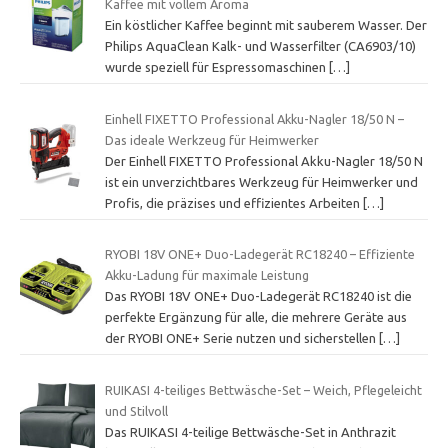
Kaffee mit vollem Aroma
Ein köstlicher Kaffee beginnt mit sauberem Wasser. Der
Philips AquaClean Kalk- und Wasserfilter (CA6903/10)
wurde speziell für Espressomaschinen
[…]
Einhell FIXETTO Professional Akku-Nagler 18/50 N –
Das ideale Werkzeug für Heimwerker
Der Einhell FIXETTO Professional Akku-Nagler 18/50 N
ist ein unverzichtbares Werkzeug für Heimwerker und
Profis, die präzises und effizientes Arbeiten
[…]
RYOBI 18V ONE+ Duo-Ladegerät RC18240 – Effiziente
Akku-Ladung für maximale Leistung
Das RYOBI 18V ONE+ Duo-Ladegerät RC18240 ist die
perfekte Ergänzung für alle, die mehrere Geräte aus
der RYOBI ONE+ Serie nutzen und sicherstellen
[…]
RUIKASI 4-teiliges Bettwäsche-Set – Weich, Pflegeleicht
und Stilvoll
Das RUIKASI 4-teilige Bettwäsche-Set in Anthrazit