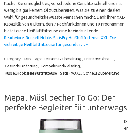
Küche. Sie ermöglicht es, verschiedene Gerichte schnell und mit
wenig bis gar keinem Öl zuzubereiten, was sie zu einer idealen
Wahl für gesundheitsbewusste Menschen macht. Dank ihrer XXL-
Kapazität von 8 Litern, den 7 Kochfunktionen und 10 Programmen
bietet diese Heißluftfritteuse eine beeindruckende…
Read More: Russell Hobbs SatisFry Heißluftfritteuse XXL: Die
vielseitige Heißluftfritteuse für gesundes… »
Category:
Haus
Tags:
FettarmeZubereitung
,
FrittierenOhneÖl
,
GesundeErnährung
,
KompaktUndVielseitig
,
RussellHobbsHeißluftfritteuse
,
SatisFryXXL
,
SchnelleZubereitung
Mepal Müslibecher To Go: Der
perfekte Begleiter für unterwegs
D
er