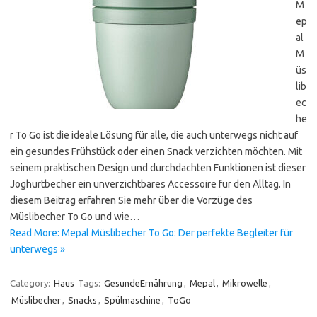
M
ep
al
M
üs
lib
ec
he
r To Go ist die ideale Lösung für alle, die auch unterwegs nicht auf
ein gesundes Frühstück oder einen Snack verzichten möchten. Mit
seinem praktischen Design und durchdachten Funktionen ist dieser
Joghurtbecher ein unverzichtbares Accessoire für den Alltag. In
diesem Beitrag erfahren Sie mehr über die Vorzüge des
Müslibecher To Go und wie…
Read More: Mepal Müslibecher To Go: Der perfekte Begleiter für
unterwegs »
Category:
Haus
Tags:
GesundeErnährung
,
Mepal
,
Mikrowelle
,
Müslibecher
,
Snacks
,
Spülmaschine
,
ToGo