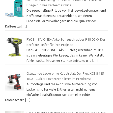
Pflege für Ihre Kaffeemaschine
Die regelmäßige Pflege von Kaffeevollautomaten und
Kaffeemaschinen ist entscheidend, um deren
Lebensdauer zu verlängern und die Qualität des
Kaffees zu
[…]
RYOBI 18 V ONE+ Akku-Schlagschrauber R18ID3-0: Der
perfekte Helfer für Ihre Projekte
Der RYOBI 18 V ONE+ Akku-Schlagschrauber R18ID3-0
ist ein vielseitiges Werkzeug, das in keiner Werkstatt
fehlen sollte. Mit seiner starken Leistung und
[…]
Glänzende Lacke ohne Kabelsalat: Der Flex XCE 8 125
18.0-EC Akku-Exzenterpolierer im Praxistest
Autopflege und die akribische Aufbereitung von
Lacken sind für viele Enthusiasten nicht nur eine
einfache Beschäftigung, sondern eine echte
Leidenschaft,
[…]
Utopia Bedding Bettwäsche-Set – Komfort und Stil für