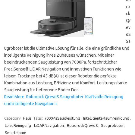
ro
ck
Qr
ev
oS
Sa
ugroboter ist die ultimative Lösung für alle, die eine gründliche und
intelligente Reinigung ihres Zuhauses wünschen. Mit einer
beeindruckenden Saugleistung von 7000Pa, fortschrittlicher
PreciSense® LiDAR Navigation und innovativen Funktionen wie
leisem Trocknen bei 45 dB(A) ist dieser Roboter die perfekte
Kombination aus Leistung, Effizienz und Komfort. Leistungsstarke
Saugleistung für tiefenreine Böden Der…
Read More: Roborock QrevoS Saugroboter: Kraftvolle Reinigung
und intelligente Navigation »
Category:
Haus
Tags:
7000PaSaugleistung
,
IntelligenteRaumreinigung
,
LeiseReinigung
,
LiDARNavigation
,
RoborockQrevoS
,
Saugroboter
,
SmartHome