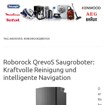
Skip
to
content
TAG ARCHIVES:
ROBOROCKQREVOS
Roborock QrevoS Saugroboter:
Kraftvolle Reinigung und
intelligente Navigation
D
er
Ro
bo