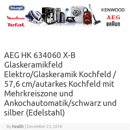
Skip
to
content
AEG HK 634060 X-B
Glaskeramikfeld
Elektro/Glaskeramik Kochfeld /
57,6 cm/autarkes Kochfeld mit
Mehrkreiszone und
Ankochautomatik/schwarz und
silber (Edelstahl)
By
health
|
December 25, 2018