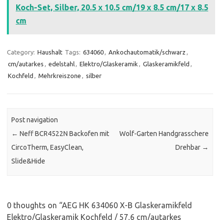
Koch-Set, Silber, 20.5 x 10.5 cm/19 x 8.5 cm/17 x 8.5
cm
Category:
Haushalt
Tags:
634060
,
Ankochautomatik/schwarz
,
cm/autarkes
,
edelstahl
,
Elektro/Glaskeramik
,
Glaskeramikfeld
,
Kochfeld
,
Mehrkreiszone
,
silber
Post navigation
←
Neff BCR4522N Backofen mit
Wolf-Garten Handgrasschere
CircoTherm, EasyClean,
Drehbar
→
Slide&Hide
0 thoughts on “
AEG HK 634060 X-B Glaskeramikfeld
Elektro/Glaskeramik Kochfeld / 57,6 cm/autarkes