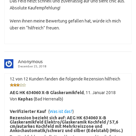
Das Feld heizt schnell und zuverlässig auf und sieht chic aus.
Absolute Kaufempfehlung!
Wenn ihnen meine Bewertung gefallen hat, würde ich mich
über ein “hilfreich” freuen.
Anonymous
December 25, 2018
12 von 12 Kunden fanden die folgende Rezension hilfreich
AEG HK 634060 X-B Glaskeramikfeld
,
11. Januar 2018
Von
Kephas
(Bad Herrenalb)
Verifizierter Kauf
(
Was ist das?
)
Rezension bezieht sich auf:
AEG HK 634060 X-B
Glaskeramikfeld Elektro/Glaskeramik Kochfeld / 57,6
cm/autarkes Kochfeld mit Mehrkreiszone und
Ankochautomatik/schwarz und silber (Edelstahl) (Misc.)