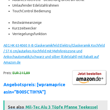
Umlaufender Edelstahlrahmen
TouchControl Bedienung
Restwärmeanzeige
Kurzzeitwecker
Verriegelungsfunktion
AEG HK 634060 X-B Glaskeramikfeld Elektro/Glaskeramik Kochfeld
/ 57,6 cm/autarkes Kochfeld mit Mehrkreiszone und
Ankochautomatik/schwarz und silber (Edelstahl) mit Rabatt auf
Amazon.de
Preis:
EUR 215,89
Angebotspreis: [wpramaprice
asin=”B005CTIHYA”]
See also
Mil-Tec Alu 3 Töpfe Pfanne Teekessel