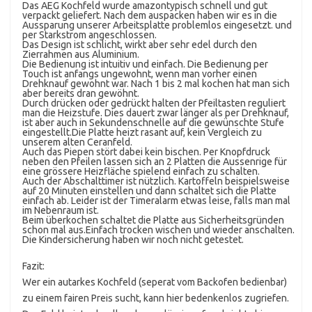
Das AEG Kochfeld wurde amazontypisch schnell und gut
verpackt geliefert. Nach dem auspacken haben wir es in die
Aussparung unserer Arbeitsplatte problemlos eingesetzt. und
per Starkstrom angeschlossen.
Das Design ist schlicht, wirkt aber sehr edel durch den
Zierrahmen aus Aluminium.
Die Bedienung ist intuitiv und einfach. Die Bedienung per
Touch ist anfangs ungewohnt, wenn man vorher einen
Drehknauf gewohnt war. Nach 1 bis 2 mal kochen hat man sich
aber bereits dran gewöhnt.
Durch drücken oder gedrückt halten der Pfeiltasten reguliert
man die Heizstufe. Dies dauert zwar länger als per Drehknauf,
ist aber auch in Sekundenschnelle auf die gewünschte Stufe
eingestellt.Die Platte heizt rasant auf, kein Vergleich zu
unserem alten Ceranfeld.
Auch das Piepen stört dabei kein bischen. Per Knopfdruck
neben den Pfeilen lassen sich an 2 Platten die Aussenrige für
eine grössere Heizfläche spielend einfach zu schalten.
Auch der Abschalttimer ist nützlich. Kartoffeln beispielsweise
auf 20 Minuten einstellen und dann schaltet sich die Platte
einfach ab. Leider ist der Timeralarm etwas leise, falls man mal
im Nebenraum ist.
Beim überkochen schaltet die Platte aus Sicherheitsgründen
schon mal aus.Einfach trocken wischen und wieder anschalten.
Die Kindersicherung haben wir noch nicht getestet.
Fazit:
Wer ein autarkes Kochfeld (seperat vom Backofen bedienbar)
zu einem fairen Preis sucht, kann hier bedenkenlos zugriefen.