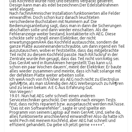
Das Kochfeld wurde flott und bestens verpackt geliefert.
Design kann man als edel bezeichnen.Der Edelstahlrahmen
wirkt elegant.
Nach fachmÃ¤nnischer Installation funktionierten alle Felder
einwandfrei. Doch schon kurz danach leuchteten
verschiedene Buchstaben mit Nummern auf. Die
Bedienungsanleitung sagt, dass man in dann die Sicherungen
abschalten solle und dann wieder einschalten. Als die
Fehleranzeige weiter bestand, kontaktierte ich AEG. Diese
schickte sehr schnell einen Elektriker, der nicht
erwartungsgemÃ¤Ã das Kochfeld austauschte, sondern die
ganze Platte auseineinanderschraubte, um dann irgend ein Teil
auszutauschen, wobei er feststellte, dass das mitgebrachte
Teil nicht zu diesem Kochfeld passte. Nach RÃ¼ckruf in der
Zentrale wurde ihm gesagt, dass das Teil nicht vorrÃ¤tig sei.
Das GerÃ¤t wird in RumÃ¤nien hergestellt.’Das kann u.U.
schon ein paar Wochen dauern’, meint der Elektriker. Er baute
alles wieder zusammen und meinte, dass ich halt solange mit
der defekten Platte weiter arbeiten solle.
Ich weiÃ noch von frÃ¼her als AEG noch nicht zu Electrolux
gehÃ¶rte, als man stÃ¤ndig den AEG Werbespruch zu hÃ¶ren
und zu lesen bekam: A E G Aus Erfahrung Gut.
Von Wegen !
19.01. Nun hat AEG sehr schnell einen anderen
Servicetechniker geschickt. Der stellte nach einigen Tests
fest, dass nichts repariert bzw. ausgetauscht werden mÃ¼sse.
“Das ist ein Softwarefehler”, sagte er und spielte ein
Programm von seinem Laptop auf mein GerÃ¤t. Und, siehe da,
alles funktionierte anschlieÃend einwandfrei! Also da hatte ich
wohl Pech mit meinem Kochfeld, aber AEG hat schnell und
effizient gehandelt. Da gebe ich jetzt gerne +++++”.