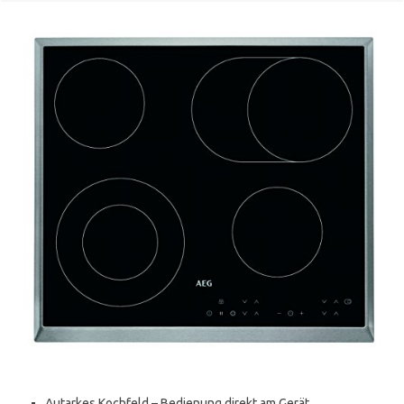
Autarkes Kochfeld – Bedienung direkt am Gerät