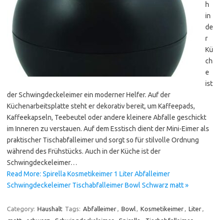
h
in
de
r
Kü
ch
e
ist
der Schwingdeckeleimer ein moderner Helfer. Auf der
Küchenarbeitsplatte steht er dekorativ bereit, um Kaffeepads,
Kaffeekapseln, Teebeutel oder andere kleinere Abfalle geschickt
im Inneren zu verstauen. Auf dem Esstisch dient der Mini-Eimer als
praktischer Tischabfalleimer und sorgt so für stilvolle Ordnung
während des Frühstücks. Auch in der Küche ist der
Schwingdeckeleimer…
Read More: Spirella Kosmetikeimer 1 Liter Abfalleimer
Schwingdeckeleimer Tischabfalleimer Bowl Schwarz matt »
Category:
Haushalt
Tags:
Abfalleimer
,
Bowl
,
Kosmetikeimer
,
Liter
,