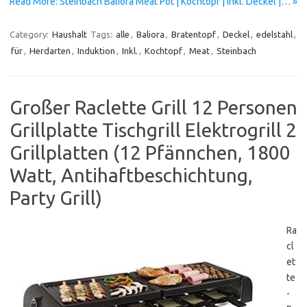
Read More: Steinbach Baliora Meat Pot | Kochtopf | inkl. Deckel |… »
Category:
Haushalt
Tags:
alle
,
Baliora
,
Bratentopf
,
Deckel
,
edelstahl
,
für
,
Herdarten
,
Induktion
,
Inkl.
,
Kochtopf
,
Meat
,
Steinbach
Großer Raclette Grill 12 Personen
Grillplatte Tischgrill Elektrogrill 2
Grillplatten (12 Pfännchen, 1800
Watt, Antihaftbeschichtung,
Party Grill)
Ra
cl
et
te
-