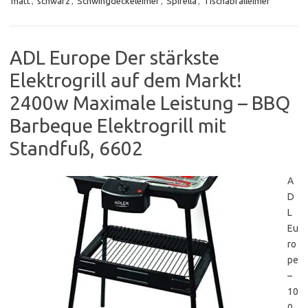
matt
,
schwarz
,
Schwingdeckeleimer
,
Spirella
,
Tischabfalleimer
ADL Europe Der stärkste
Elektrogrill auf dem Markt!
2400w Maximale Leistung – BBQ
Barbeque Elektrogrill mit
Standfuß, 6602
A
D
L
Eu
ro
pe
–
10
0