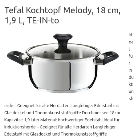
Tefal Kochtopf Melody, 18 cm,
1,9 L, TE-IN-to
Id
ea
l
fü
r
In
du
kti
on
sh
erde – Geeignet für alle Herdarten Langlebiger Edelstahl mit
Glasdeckel und Thermokunststoffgriffe Durchmesser: 18cm
Kapazität: 1,9 Liter Material: hochwertiger Edelstahl Ideal für
Induktionsherde – Geeignet für alle Herdarten Langlebiger
Edelstahl mit Glasdeckel und Thermokunststoffgriffe