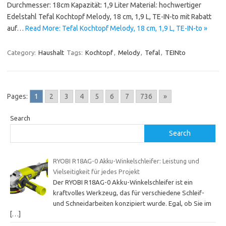
Durchmesser: 18cm Kapazität: 1,9 Liter Material: hochwertiger
Edelstahl Tefal Kochtopf Melody, 18 cm, 1,9 L, TE-IN-to mit Rabatt
auf…
Read More: Tefal Kochtopf Melody, 18 cm, 1,9 L, TE-IN-to »
Category:
Haushalt
Tags:
Kochtopf
,
Melody
,
Tefal
,
TEINto
Pages:
1
2
3
4
5
6
7
736
»
Search
Search
RYOBI R18AG-0 Akku-Winkelschleifer: Leistung und
Vielseitigkeit für jedes Projekt
Der RYOBI R18AG-0 Akku-Winkelschleifer ist ein
kraftvolles Werkzeug, das für verschiedene Schleif-
und Schneidarbeiten konzipiert wurde. Egal, ob Sie im
[…]