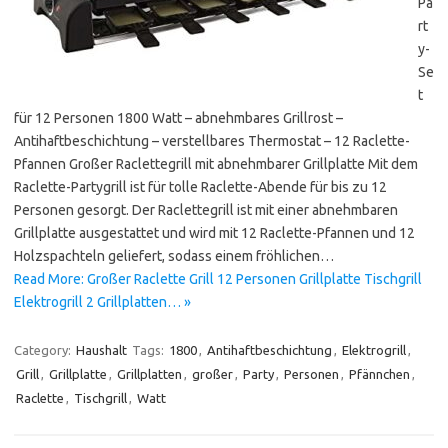
Pa
rt
y-
Se
t
für 12 Personen 1800 Watt – abnehmbares Grillrost –
Antihaftbeschichtung – verstellbares Thermostat – 12 Raclette-
Pfannen Großer Raclettegrill mit abnehmbarer Grillplatte Mit dem
Raclette-Partygrill ist für tolle Raclette-Abende für bis zu 12
Personen gesorgt. Der Raclettegrill ist mit einer abnehmbaren
Grillplatte ausgestattet und wird mit 12 Raclette-Pfannen und 12
Holzspachteln geliefert, sodass einem fröhlichen…
Read More: Großer Raclette Grill 12 Personen Grillplatte Tischgrill
Elektrogrill 2 Grillplatten… »
Category:
Haushalt
Tags:
1800
,
Antihaftbeschichtung
,
Elektrogrill
,
Grill
,
Grillplatte
,
Grillplatten
,
großer
,
Party
,
Personen
,
Pfännchen
,
Raclette
,
Tischgrill
,
Watt