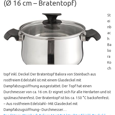
(Ø 16 cm – Bratentopf)
St
ei
nb
ac
h
Ba
lio
ra
Ko
ch
topf inkl. Deckel Der Bratentopf Baliora von Steinbach aus
rostfreiem Edelstahl ist mit einem Glasdeckel mit
Dampfabzugsöffnung ausgestattet. Der Topf hat einen
Durchmesser von ca. 16 cm. Er eignet sich für alle Herdarten und ist
spülmaschinenfest. Der Bratentopf ist bis ca. 150 °C backofenfest.
– Aus rostfreiem Edelstahl– Mit Glasdeckel mit
Dampfabzugsöffnung– Durchmesser…