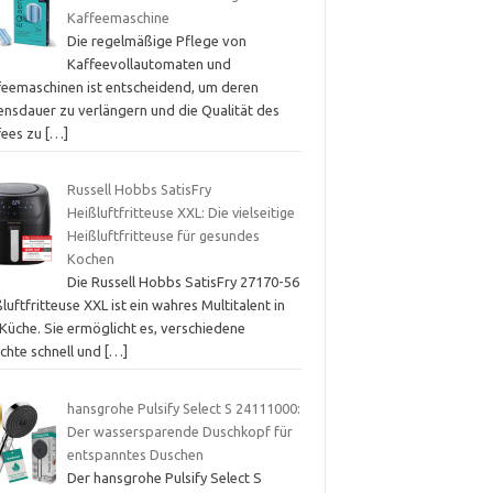
Kaffeemaschine
Die regelmäßige Pflege von
Kaffeevollautomaten und
feemaschinen ist entscheidend, um deren
ensdauer zu verlängern und die Qualität des
fees zu
[…]
Russell Hobbs SatisFry
Heißluftfritteuse XXL: Die vielseitige
Heißluftfritteuse für gesundes
Kochen
Die Russell Hobbs SatisFry 27170-56
luftfritteuse XXL ist ein wahres Multitalent in
Küche. Sie ermöglicht es, verschiedene
ichte schnell und
[…]
hansgrohe Pulsify Select S 24111000:
Der wassersparende Duschkopf für
entspanntes Duschen
Der hansgrohe Pulsify Select S