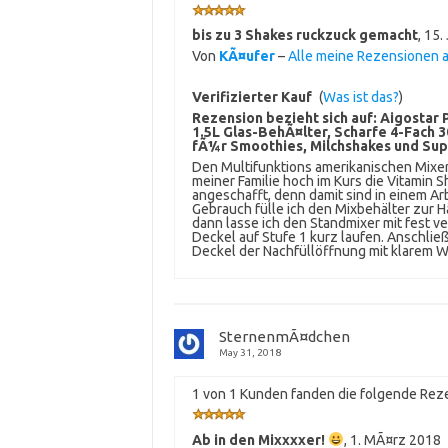
bis zu 3 Shakes ruckzuck gemacht
,
15.
Von
KÃ¤ufer
–
Alle meine Rezensionen 
Verifizierter Kauf
(
Was ist das?
)
Rezension bezieht sich auf:
Aigostar 
1.5L Glas-BehÃ¤lter, Scharfe 4-Fach 3
fÃ¼r Smoothies, Milchshakes und Sup
Den Multifunktions amerikanischen Mixer
meiner Familie hoch im Kurs die Vitamin 
angeschafft, denn damit sind in einem A
Gebrauch fülle ich den Mixbehälter zur 
dann lasse ich den Standmixer mit fest 
Deckel auf Stufe 1 kurz laufen. Anschli
Deckel der Nachfüllöffnung mit klarem Wa
SternenmÃ¤dchen
May 31, 2018
1 von 1 Kunden fanden die folgende Reze
Ab in den Mixxxxer!
,
1. MÃ¤rz 2018