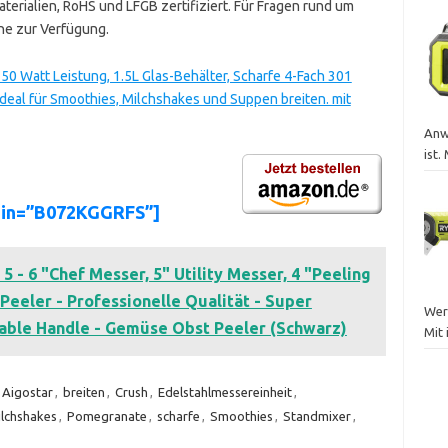
terialien, RoHS und LFGB zertifiziert. Für Fragen rund um
ne zur Verfügung.
0 Watt Leistung, 1.5L Glas-Behälter, Scharfe 4-Fach 301
Ideal für Smoothies, Milchshakes und Suppen breiten. mit
Anw
ist.
sin=”B072KGGRFS”]
 - 6 "Chef Messer, 5" Utility Messer, 4 "Peeling
Peeler - Professionelle Qualität - Super
Werk
able Handle - Gemüse Obst Peeler (Schwarz)
Mit 
Aigostar
,
breiten
,
Crush
,
Edelstahlmessereinheit
,
lchshakes
,
Pomegranate
,
scharfe
,
Smoothies
,
Standmixer
,