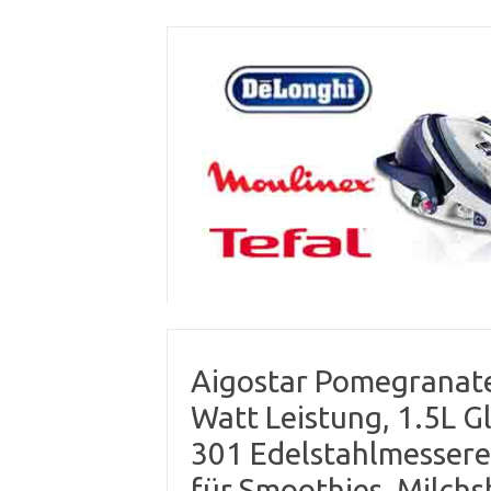
Skip
to
content
Aigostar Pomegranate
Watt Leistung, 1.5L G
301 Edelstahlmesserei
für Smoothies, Milchs