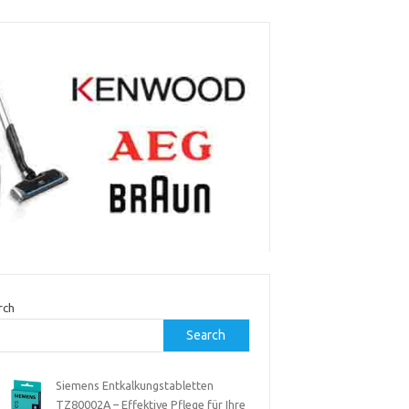
rch
Search
Siemens Entkalkungstabletten
TZ80002A – Effektive Pflege für Ihre