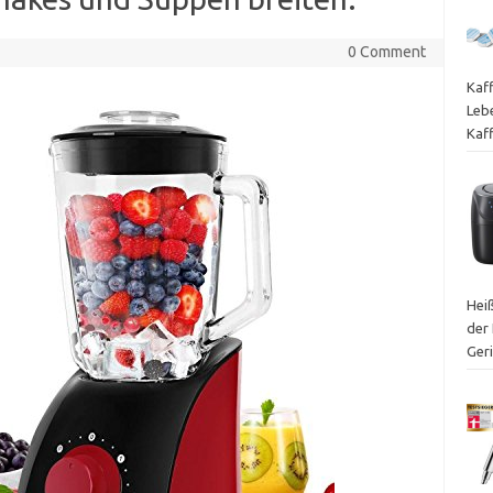
0 Comment
Kaf
Leb
Kaf
Heiß
der 
Ger