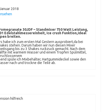
 Januar 2018
ansehen
Pomegranate 30JDF – Standmixer 750 Watt Leistung,
01 Edelstahlmessereinheit, Ice crush Funktion,Ideal
pen breiten.
s habe ich zum ersten Mal Gestern ausprobiert,da bei
Shakes stehen. Darum haben wir nun diesen Mixer
rbeitsgang bis zu 3 Shakes ruckzuck gemacht. Nach dem
Hälfte mit warmem Wasser und einem Tropfen Spülmittel,
verschlossenem
eßend spüle ich Mixbehälter, Hartgummideckel sowie den
sser nach und trockne die Teile ab.
nsion hilfreich