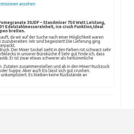
zensionen ansehen
Pomegranate 30JDF – Standmixer 750 Watt Leistung,
01 Edelstahlmessereinheit, Ice crush Funktion,Ideal
pen breiten.
auft, da wir auf der Suche nach einer Möglichkeit waren
 zuzubereiten. Wir sind begeistert! Die Lieferung ging
erpackt.
uck. Der Mixer Sockel sieht in den Farben rot schwarz sehr
rbklecks in unserer Büroküche ð Sehr gut finde ich, dass
Plastik. Er ist zwar etwas schwerer als herkömmliche
ch. Zutaten zusammenstellen und ab in den Mixer! Ruckzuck
der Suppe. Aber auch Eis lässt sich gut crushen.
 unkompliziert. Es bleiben keine Rückstände an