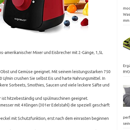
mod
Was
mm 
s-amerikanischer Mixer und Eisbrecher mit 2-Gänge, 1,5L
Ergä
on Obst und Gemüse geeignet. Mit seinem leistungsstarken 750
RYO
 U/min crushen Sie selbst Eis und harte Nahrungsmittel. In
ere Sorbeets, Smothies, Saucen und viele leckere Säfte und
. Er ist hitzebeständig und spülmaschinen geeignet.
esser mit 4 Klingen (301er Edelstahl) die speziell geschärft
perf
Deckel mit Schutzfunktion, erst nach dem einrasten beginnen
sei