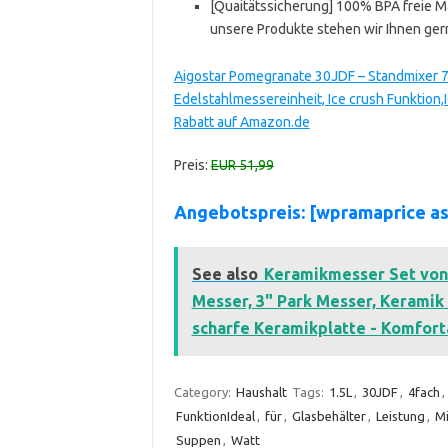
[Quaitätssicherung] 100% BPA freie Ma
unsere Produkte stehen wir Ihnen ger
Aigostar Pomegranate 30JDF – Standmixer 75
Edelstahlmessereinheit, Ice crush Funktion,
Rabatt auf Amazon.de
Preis:
EUR 51,99
Angebotspreis: [wpramaprice a
See also
Keramikmesser Set von 5
Messer, 3" Park Messer, Keramik 
scharfe Keramikplatte - Komfort
Category:
Haushalt
Tags:
1.5L
,
30JDF
,
4fach
,
FunktionIdeal
,
für
,
Glasbehälter
,
Leistung
,
Mi
Suppen
,
Watt