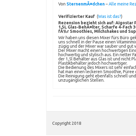
Von
SternenmÃ¤dchen
–
Alle meine Re
Verifizierter Kauf
(
Was ist das?
)
Rezension bezieht sich auf:
Aigostar 
1.5L Glas-BehÃ¤lter, Scharfe 4-Fach 3
fÃ¼r Smoothies, Milchshakes und Sup
Wir haben uns diesen Mixer fürs Büro gek
uns schnell in der Pause einen Vitaminmix
zügig und der Mixer war sauber und gut v
Der Mixer macht einen hochwertigen Eindr
hochwertig und stylisch aus. Ein netter Fa
der 1,5l Behälter aus Glas ist und nicht 
Plastikbehälter jedoch hochwertiger.
Die Bedienung des Mixers ist sehr einfa
hat man einen leckeren Smoothie, Püree o
Die Reinigung geht ebenfalls schnell und
unzugänglichen Stellen.
Copyright 2018