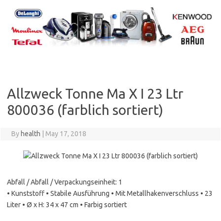
Skip
to
content
Allzweck Tonne Ma X I 23 Ltr
800036 (farblich sortiert)
By
health
|
May 17, 2018
Abfall / Abfall / Verpackungseinheit: 1
• Kunststoff • Stabile Ausführung • Mit Metallhakenverschluss • 23
Liter • Ø x H: 34 x 47 cm • Farbig sortiert