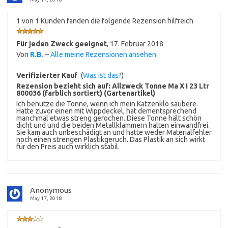
1 von 1 Kunden fanden die folgende Rezension hilfreich
Für jeden Zweck geeignet
,
17. Februar 2018
Von
R.B.
–
Alle meine Rezensionen ansehen
Verifizierter Kauf
(
Was ist das?
)
Rezension bezieht sich auf:
Allzweck Tonne Ma X I 23 Ltr
800036 (farblich sortiert) (Gartenartikel)
Ich benutze die Tonne, wenn ich mein Katzenklo säubere.
Hatte zuvor einen mit Wippdeckel, hat dementsprechend
manchmal etwas streng gerochen. Diese Tonne hält schön
dicht und und die beiden Metallklammern halten einwandfrei.
Sie kam auch unbeschädigt an und hatte weder Materialfehler
noch einen strengen Plastikgeruch. Das Plastik an sich wirkt
für den Preis auch wirklich stabil.
Anonymous
May 17, 2018