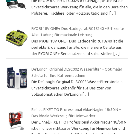
Die NEU MASTER NTC0023 Akku-Nagelpistole ist ein
unverzichtbares Werkzeug für alle, die in den Bereichen
Polsterei, Tischlerei oder Holzbau tätig sind.
[…]
RYOBI 18V ONE+ Duo-Ladegerät RC18240 – Effiziente
Akku-Ladung für maximale Leistung
Das RYOBI 18V ONE+ Duo-Ladegerät RC18240 ist die
perfekte Ergänzung für alle, die mehrere Geräte aus
der RYOBI ONE+ Serie nutzen und sicherstellen
[…]
De’Longhi Original DLSC002 Wasserfilter – Optimaler
Schutz für Ihre Kaffeemaschine
Die De’Longhi Original DLSC002 Wasserfilter sind ein
unverzichtbares Zubehör für alle Besitzer von
vollautomatischen De’Longhi
[…]
Einhell FIXETTO Professional Akku-Nagler 18/50 N –
Das ideale Werkzeug für Heimwerker
Der Einhell FIXETTO Professional Akku-Nagler 18/50 N
ist ein unverzichtbares Werkzeug für Heimwerker und