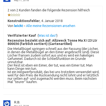
May 17, 2018
2 von 2 Kunden fanden die folgende Rezension hilfreich
Konstruktionsfehler
,
4. Januar 2018
Von
leicht
–
Alle meine Rezensionen ansehen
Verifizierter Kauf
(
Was ist das?
)
Rezension bezieht sich auf:
Allzweck Tonne Ma X I 23 Ltr
800036 (farblich sortiert) (Gartenartikel)
Die Metallbügel springen schnell aus der Fassung (die Löcher,
in denen die Metallbügel an den Eimer angebracht sind). Diese
Löcher fransen zudem sofort aus und es wird ein hakeliges
Gefummel. Dadurch ist die Schließfunktion im Grunde
unnutzbar.
Der Rest ist eben ein Eimer, der tut, was ein Eimer tut. Man
kann Dinge rein tun.
Ist ein Wegwerfprodukt, das bei uns trotzdem verwendet wird,
weil für den Preis die Rücksendung nicht lohnt und er letztlich
nur selten auf- und zugemacht werden muss. Beim nächsten
Mal “teurer” kaufen.
R.B.
May 17, 2018