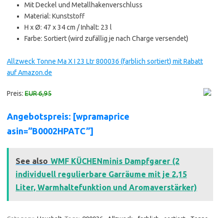
Mit Deckel und Metallhakenverschluss
Material: Kunststoff
H x Ø: 47 x 34 cm / Inhalt: 23 l
Farbe: Sortiert (wird zufällig je nach Charge versendet)
Allzweck Tonne Ma X I 23 Ltr 800036 (farblich sortiert) mit Rabatt
auf Amazon.de
Preis:
EUR 6,95
Angebotspreis: [wpramaprice
asin=”B0002HPATC”]
See also
WMF KÜCHENminis Dampfgarer (2
individuell regulierbare Garräume mit je 2,15
Liter, Warmhaltefunktion und Aromaverstärker)