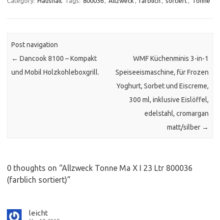
Category:
Haushalt
Tags:
800036
,
Allzweck
,
farblich
,
sortiert
,
Tonne
Post navigation
←
Dancook 8100 – Kompakt
WMF Küchenminis 3-in-1
und Mobil Holzkohleboxgrill.
Speiseeismaschine, für Frozen
Yoghurt, Sorbet und Eiscreme,
300 ml, inklusive Eislöffel,
edelstahl, cromargan
matt/silber
→
0 thoughts on “
Allzweck Tonne Ma X I 23 Ltr 800036
(farblich sortiert)
”
leicht