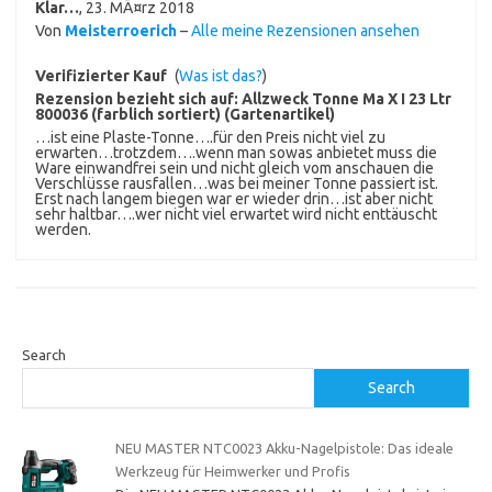
Klar…
,
23. MÃ¤rz 2018
Von
Meisterroerich
–
Alle meine Rezensionen ansehen
Verifizierter Kauf
(
Was ist das?
)
Rezension bezieht sich auf:
Allzweck Tonne Ma X I 23 Ltr
800036 (farblich sortiert) (Gartenartikel)
…ist eine Plaste-Tonne….für den Preis nicht viel zu
erwarten…trotzdem….wenn man sowas anbietet muss die
Ware einwandfrei sein und nicht gleich vom anschauen die
Verschlüsse rausfallen…was bei meiner Tonne passiert ist.
Erst nach langem biegen war er wieder drin…ist aber nicht
sehr haltbar….wer nicht viel erwartet wird nicht enttäuscht
werden.
Search
Search
NEU MASTER NTC0023 Akku-Nagelpistole: Das ideale
Werkzeug für Heimwerker und Profis