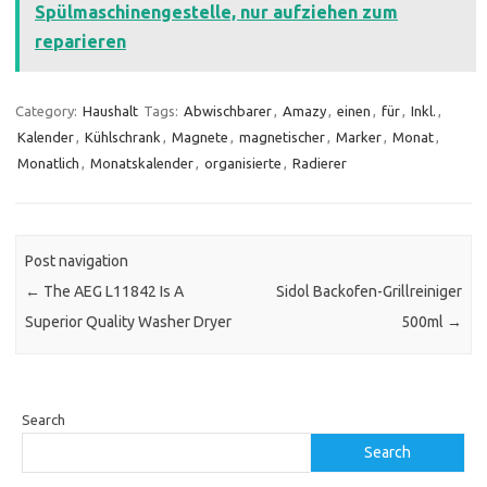
Spülmaschinengestelle, nur aufziehen zum
reparieren
Category:
Haushalt
Tags:
Abwischbarer
,
Amazy
,
einen
,
für
,
Inkl.
,
Kalender
,
Kühlschrank
,
Magnete
,
magnetischer
,
Marker
,
Monat
,
Monatlich
,
Monatskalender
,
organisierte
,
Radierer
Post navigation
←
The AEG L11842 Is A
Sidol Backofen-Grillreiniger
Superior Quality Washer Dryer
500ml
→
Search
Search