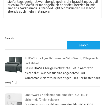
sie für tags geeignet wer abends noch mehr braucht muss evtl
duco kaufen damit ist mehr gelblich oder die überzieh br. mit
amber + 64%harmful + 30 good light bin zufrieden sie macht
abends auch mehr melantonin
Search
Search
RUIKASI 4-teiliges Bettwäsche-Set – Weich, Pflegeleicht
und Stilvoll
Das RUIKASI 4-teilige Bettwäsche-Set in Anthrazit
bietet alles, was Sie für eine angenehme und
komfortable Nachtruhe benötigen. Das Set besteht aus
zwei
[…]
Smartwares Kohlenmonoxidmelder FGA-13041:
Sicherheit für Ihr Zuhause
Der Smartwares Kohlenmonoxidmelder FGA-13041