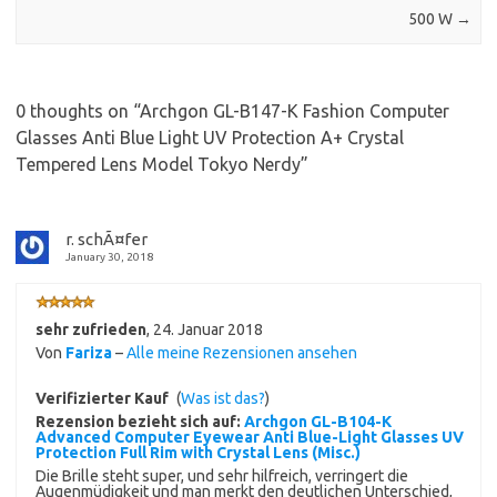
500 W
→
0 thoughts on “
Archgon GL-B147-K Fashion Computer
Glasses Anti Blue Light UV Protection A+ Crystal
Tempered Lens Model Tokyo Nerdy
”
r. schÃ¤fer
January 30, 2018
sehr zufrieden
,
24. Januar 2018
Von
Fariza
–
Alle meine Rezensionen ansehen
Verifizierter Kauf
(
Was ist das?
)
Rezension bezieht sich auf:
Archgon GL-B104-K
Advanced Computer Eyewear Anti Blue-Light Glasses UV
Protection Full Rim with Crystal Lens (Misc.)
Die Brille steht super, und sehr hilfreich, verringert die
Augenmüdigkeit und man merkt den deutlichen Unterschied,