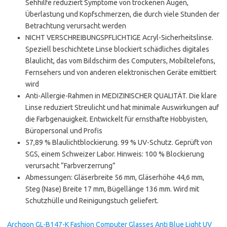
Sehhilfe reduziert Symptome von trockenen Augen,
Überlastung und Kopfschmerzen, die durch viele Stunden der
Betrachtung verursacht werden
NICHT VERSCHREIBUNGSPFLICHTIGE Acryl-Sicherheitslinse.
Speziell beschichtete Linse blockiert schädliches digitales
Blaulicht, das vom Bildschirm des Computers, Mobiltelefons,
Fernsehers und von anderen elektronischen Geräte emittiert
wird
Anti-Allergie-Rahmen in MEDIZINISCHER QUALITÄT. Die klare
Linse reduziert Streulicht und hat minimale Auswirkungen auf
die Farbgenauigkeit. Entwickelt für ernsthafte Hobbyisten,
Büropersonal und Profis
57,89 % Blaulichtblockierung. 99 % UV-Schutz. Geprüft von
SGS, einem Schweizer Labor. Hinweis: 100 % Blockierung
verursacht “Farbverzerrung”
Abmessungen: Gläserbreite 56 mm, Gläserhöhe 44,6 mm,
Steg (Nase) Breite 17 mm, Bügellänge 136 mm. Wird mit
Schutzhülle und Reinigungstuch geliefert.
Archgon GL-B147-K Fashion Computer Glasses Anti Blue Light UV