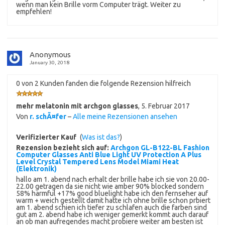
wenn man kein Brille vorm Computer trägt. Weiter zu
empfehlen!
Anonymous
January 30, 2018
0 von 2 Kunden fanden die folgende Rezension hilfreich
mehr melatonin mit archgon glasses
,
5. Februar 2017
Von
r. schÃ¤fer
–
Alle meine Rezensionen ansehen
Verifizierter Kauf
(
Was ist das?
)
Rezension bezieht sich auf:
Archgon GL-B122-BL Fashion
Computer Glasses Anti Blue Light UV Protection A Plus
Level Crystal Tempered Lens Model Miami Heat
(Elektronik)
hallo am 1. abend nach erhalt der brille habe ich sie von 20.00-
22.00 getragen da sie nicht wie amber 90% blocked sondern
58% harmful +17% good bluelight habe ich den fernseher auf
warm + weich gestellt damit hatte ich ohne brille schon prbiert
am 1. abend schien ich tiefer zu schlafen auch die farben sind
gut am 2. abend habe ich weniger gemerkt kommt auch darauf
an ob man aufregendes macht probiere weiter am besten ist