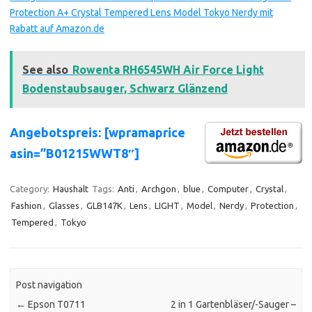
Protection A+ Crystal Tempered Lens Model Tokyo Nerdy mit
Rabatt auf Amazon.de
See also
Rowenta RH6545WH Air Force Light
Bodenstaubsauger, Schwarz Glänzend
Angebotspreis: [wpramaprice
asin=”B01215WWT8″]
Category:
Haushalt
Tags:
Anti
,
Archgon
,
blue
,
Computer
,
Crystal
,
Fashion
,
Glasses
,
GLB147K
,
Lens
,
LIGHT
,
Model
,
Nerdy
,
Protection
,
Tempered
,
Tokyo
Post navigation
←
Epson T0711
2 in 1 Gartenbläser/-Sauger –