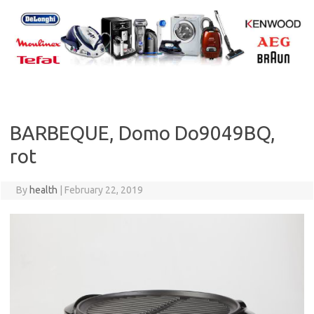
Skip
to
content
BARBEQUE, Domo Do9049BQ,
rot
By
health
|
February 22, 2019