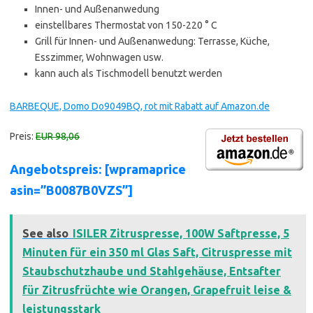
Innen- und Außenanwedung
einstellbares Thermostat von 150-220 ° C
Grill für Innen- und Außenanwedung: Terrasse, Küche,
Esszimmer, Wohnwagen usw.
kann auch als Tischmodell benutzt werden
BARBEQUE, Domo Do9049BQ, rot mit Rabatt auf Amazon.de
Preis:
EUR 98,06
Angebotspreis: [wpramaprice
asin=”B0087B0VZS”]
See also
ISILER Zitruspresse, 100W Saftpresse, 5
Minuten für ein 350 ml Glas Saft, Citruspresse mit
Staubschutzhaube und Stahlgehäuse, Entsafter
für Zitrusfrüchte wie Orangen, Grapefruit leise &
leistungsstark