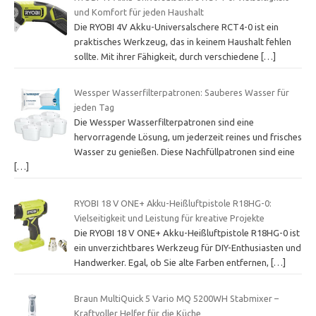
und Komfort für jeden Haushalt
Die RYOBI 4V Akku-Universalschere RCT4-0 ist ein
praktisches Werkzeug, das in keinem Haushalt fehlen
sollte. Mit ihrer Fähigkeit, durch verschiedene
[…]
Wessper Wasserfilterpatronen: Sauberes Wasser für
jeden Tag
Die Wessper Wasserfilterpatronen sind eine
hervorragende Lösung, um jederzeit reines und frisches
Wasser zu genießen. Diese Nachfüllpatronen sind eine
[…]
RYOBI 18 V ONE+ Akku-Heißluftpistole R18HG-0:
Vielseitigkeit und Leistung für kreative Projekte
Die RYOBI 18 V ONE+ Akku-Heißluftpistole R18HG-0 ist
ein unverzichtbares Werkzeug für DIY-Enthusiasten und
Handwerker. Egal, ob Sie alte Farben entfernen,
[…]
Braun MultiQuick 5 Vario MQ 5200WH Stabmixer –
Kraftvoller Helfer für die Küche