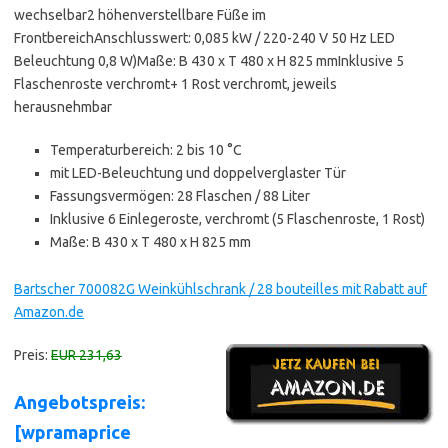
wechselbar2 höhenverstellbare Füße im
FrontbereichAnschlusswert: 0,085 kW / 220-240 V 50 Hz LED
Beleuchtung 0,8 W)Maße: B 430 x T 480 x H 825 mmInklusive 5
Flaschenroste verchromt+ 1 Rost verchromt, jeweils
herausnehmbar
Temperaturbereich: 2 bis 10 °C
mit LED-Beleuchtung und doppelverglaster Tür
Fassungsvermögen: 28 Flaschen / 88 Liter
Inklusive 6 Einlegeroste, verchromt (5 Flaschenroste, 1 Rost)
Maße: B 430 x T 480 x H 825 mm
Bartscher 700082G Weinkühlschrank / 28 bouteilles mit Rabatt auf
Amazon.de
Preis:
EUR 231,63
Angebotspreis:
[wpramaprice