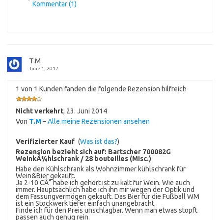
Kommentar (1)
T.M
June 1, 2017
1 von 1 Kunden fanden die folgende Rezension hilfreich
Nicht verkehrt
,
23. Juni 2014
Von
T.M
–
Alle meine Rezensionen ansehen
Verifizierter Kauf
(
Was ist das?
)
Rezension bezieht sich auf:
Bartscher 700082G
WeinkÃ¼hlschrank / 28 bouteilles (Misc.)
Habe den Kühlschrank als Wohnzimmer kühlschrank für
Wein&Bier gekauft.
Ja 2-10 CÂ° habe ich gehört ist zu kalt für Wein. Wie auch
immer. Hauptsächlich habe ich ihn mir wegen der Optik und
dem Fassungvermögen gekauft. Das Bier für die Fußball WM
ist ein Stockwerk tiefer einfach unangebracht.
Finde ich für den Preis unschlagbar. Wenn man etwas stopft
passen auch genug rein.