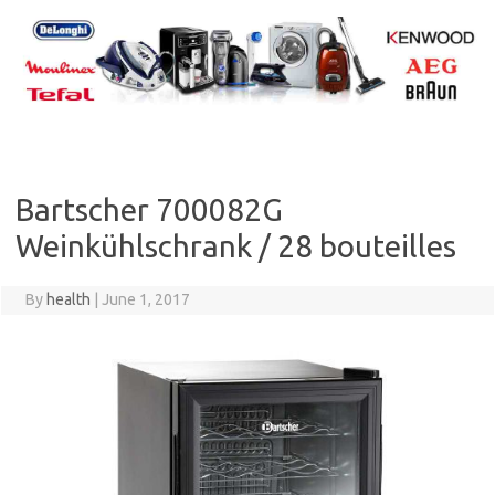
Skip
to
content
Bartscher 700082G
Weinkühlschrank / 28 bouteilles
By
health
|
June 1, 2017