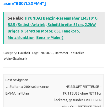
asin=”B007LSXFM4″]
See also
HYUNDAI Benzin-Rasenmäher LM5101G
B&S (Selbst-Antrieb, Schnittbreite 51cm, 2.2kW
Briggs & Stratton Motor, 65L Fangkorb,
Mulchfunktion, Benzin-Mäher)
Category:
Haushalt
Tags:
700082G
,
Bartscher
,
bouteilles
,
Weinkühlschrank
Post navigation
←
Stelton x-200 Isolierkanne
HEISSLUFT FRITTEUSE –
EMMA, hellblau
FRITTEUSE ohne FETT für
leckeres, gesundes FRITTIEREN
ohne ÖL – FRITEUSE OHNE