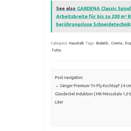
See also
GARDENA Classic Spind
Arbeitsbreite für bis zu 200 m² 
berührungslose Schneidetechnik,
Category:
Haushalt
Tags:
Bialetti
,
Crema
,
Dop
Tutto
Post navigation
←
Sänger Premium Tri-Ply Kochtopf 24 cm
Glasdeckel Induktion | Mit Messskala 1,0 b
Liter