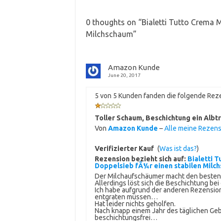
0 thoughts on “
Bialetti Tutto Crema 
Milchschaum
”
Amazon Kunde
June 20, 2017
5 von 5 Kunden fanden die folgende Reze
Toller Schaum, Beschichtung ein Albt
Von
Amazon Kunde
–
Alle meine Rezen
Verifizierter Kauf
(
Was ist das?
)
Rezension bezieht sich auf:
Bialetti 
Doppelsieb fÃ¼r einen stabilen Milc
Der Milchaufschäumer macht den besten
Allerdings löst sich die Beschichtung b
Ich habe aufgrund der anderen Rezension
entgraten müssen…
Hat leider nichts geholfen.
Nach knapp einem Jahr des täglichen Ge
beschichtungsfrei…