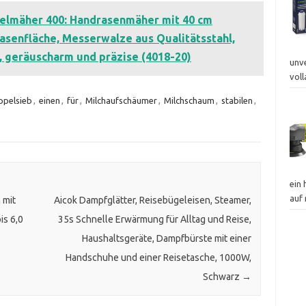
elmäher 400: Handrasenmäher mit 40 cm
Rasenfläche, Messerwalze aus Qualitätsstahl,
 geräuscharm und präzise (4018-20)
unv
vol
pelsieb
,
einen
,
für
,
Milchaufschäumer
,
Milchschaum
,
stabilen
,
ein
auf
 mit
Aicok Dampfglätter, Reisebügeleisen, Steamer,
is 6,0
35s Schnelle Erwärmung für Alltag und Reise,
Haushaltsgeräte, Dampfbürste mit einer
Handschuhe und einer Reisetasche, 1000W,
Schwarz
→