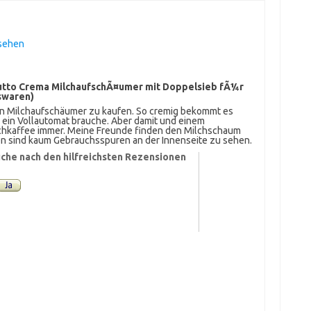
nsehen
Tutto Crema MilchaufschÃ¤umer mit Doppelsieb fÃ¼r
swaren)
en Milchaufschäumer zu kaufen. So cremig bekommt es
ch ein Vollautomat brauche. Aber damit und einem
lchkaffee immer. Meine Freunde finden den Milchschaum
en sind kaum Gebrauchsspuren an der Innenseite zu sehen.
che nach den hilfreichsten Rezensionen