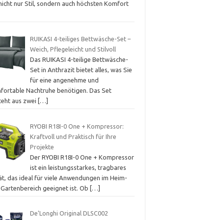
nicht nur Stil, sondern auch höchsten Komfort
RUIKASI 4-teiliges Bettwäsche-Set –
Weich, Pflegeleicht und Stilvoll
Das RUIKASI 4-teilige Bettwäsche-
Set in Anthrazit bietet alles, was Sie
für eine angenehme und
fortable Nachtruhe benötigen. Das Set
teht aus zwei
[…]
RYOBI R18I-0 One + Kompressor:
Kraftvoll und Praktisch für Ihre
Projekte
Der RYOBI R18I-0 One + Kompressor
ist ein leistungsstarkes, tragbares
ät, das ideal für viele Anwendungen im Heim-
 Gartenbereich geeignet ist. Ob
[…]
De’Longhi Original DLSC002