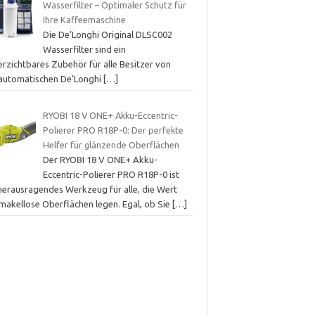
Wasserfilter – Optimaler Schutz für
Ihre Kaffeemaschine
Die De’Longhi Original DLSC002
Wasserfilter sind ein
erzichtbares Zubehör für alle Besitzer von
lautomatischen De’Longhi
[…]
RYOBI 18 V ONE+ Akku-Eccentric-
Polierer PRO R18P-0: Der perfekte
Helfer für glänzende Oberflächen
Der RYOBI 18 V ONE+ Akku-
Eccentric-Polierer PRO R18P-0 ist
 herausragendes Werkzeug für alle, die Wert
 makellose Oberflächen legen. Egal, ob Sie
[…]