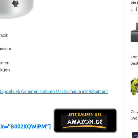
Sie 
[…]
azit
minium
kom
äumen
bes
uktion
oppelsieb für einen stabilen Milchschaum mit Rabatt auf
Ger
und
asin=”B002KQWIPM”]