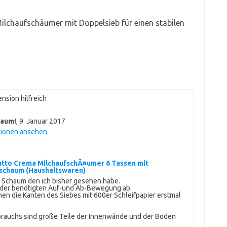
Milchaufschäumer mit Doppelsieb für einen stabilen
nsion hilfreich
raum!
,
9. Januar 2017
sionen ansehen
Tutto Crema MilchaufschÃ¤umer 6 Tassen mit
hschaum (Haushaltswaren)
 Schaum den ich bisher gesehen habe.
ei der benötigten Auf-und Ab-Bewegung ab.
en die Kanten des Siebes mit 600er Schleifpapier erstmal
brauchs sind große Teile der Innenwände und der Boden