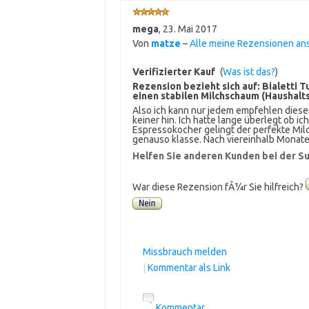
mega
,
23. Mai 2017
Von
matze
–
Alle meine Rezensionen a
Verifizierter Kauf
(
Was ist das?
)
Rezension bezieht sich auf:
Bialetti 
einen stabilen Milchschaum (Haushalt
Also ich kann nur jedem empfehlen dies
keiner hin. Ich hatte lange überlegt ob i
Espressokocher gelingt der perfekte Mi
genauso klasse. Nach viereinhalb Monat
Helfen Sie anderen Kunden bei der Su
War diese Rezension fÃ¼r Sie hilfreich?
Missbrauch melden
|
Kommentar als Link
Kommentar