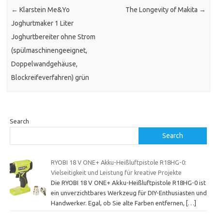
←
Klarstein Me&Yo
The Longevity of Makita
→
Joghurtmaker 1 Liter
Joghurtbereiter ohne Strom
(spülmaschinengeeignet,
Doppelwandgehäuse,
Blockreifeverfahren) grün
Search
Search
RYOBI 18 V ONE+ Akku-Heißluftpistole R18HG-0:
Vielseitigkeit und Leistung für kreative Projekte
Die RYOBI 18 V ONE+ Akku-Heißluftpistole R18HG-0 ist
ein unverzichtbares Werkzeug für DIY-Enthusiasten und
Handwerker. Egal, ob Sie alte Farben entfernen,
[…]