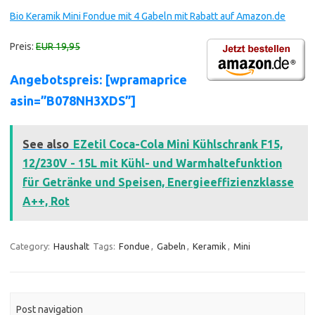
Bio Keramik Mini Fondue mit 4 Gabeln mit Rabatt auf Amazon.de
Preis:
EUR 19,95
Angebotspreis: [wpramaprice
asin=”B078NH3XDS”]
See also
EZetil Coca-Cola Mini Kühlschrank F15,
12/230V - 15L mit Kühl- und Warmhaltefunktion
für Getränke und Speisen, Energieeffizienzklasse
A++, Rot
Category:
Haushalt
Tags:
Fondue
,
Gabeln
,
Keramik
,
Mini
Post navigation