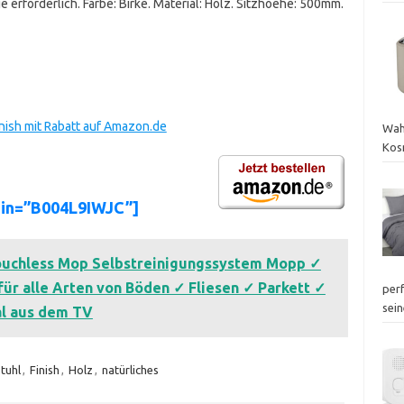
forderlich. Farbe: Birke. Material: Holz. Sitzhoehe: 500mm.
inish mit Rabatt auf Amazon.de
Wah
Kos
sin=”B004L9IWJC”]
ouchless Mop Selbstreinigungssystem Mopp ✓
 für alle Arten von Böden ✓ Fliesen ✓ Parkett ✓
perf
sei
al aus dem TV
tuhl
,
Finish
,
Holz
,
natürliches