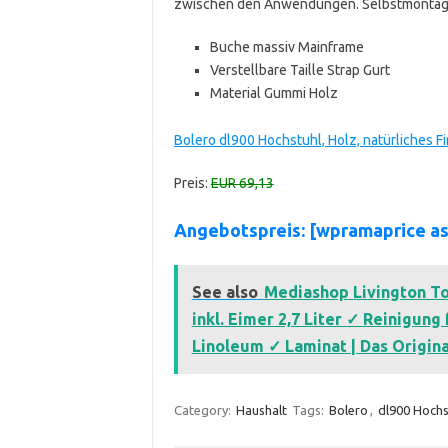
zwischen den Anwendungen. Selbstmontage er
Buche massiv Mainframe
Verstellbare Taille Strap Gurt
Material Gummi Holz
Bolero dl900 Hochstuhl, Holz, natürliches F
Preis:
EUR 69,13
Angebotspreis: [wpramaprice a
See also
Mediashop Livington T
inkl. Eimer 2,7 Liter ✓ Reinigung
Linoleum ✓ Laminat | Das Origin
Category:
Haushalt
Tags:
Bolero
,
dl900 Hochs