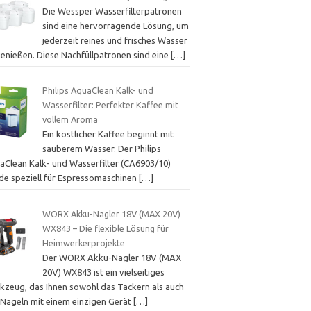
Die Wessper Wasserfilterpatronen
sind eine hervorragende Lösung, um
jederzeit reines und frisches Wasser
genießen. Diese Nachfüllpatronen sind eine
[…]
Philips AquaClean Kalk- und
Wasserfilter: Perfekter Kaffee mit
vollem Aroma
Ein köstlicher Kaffee beginnt mit
sauberem Wasser. Der Philips
aClean Kalk- und Wasserfilter (CA6903/10)
de speziell für Espressomaschinen
[…]
WORX Akku-Nagler 18V (MAX 20V)
WX843 – Die flexible Lösung für
Heimwerkerprojekte
Der WORX Akku-Nagler 18V (MAX
20V) WX843 ist ein vielseitiges
kzeug, das Ihnen sowohl das Tackern als auch
 Nageln mit einem einzigen Gerät
[…]