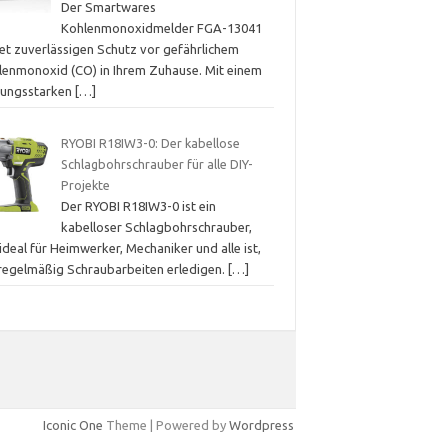
Der Smartwares
Kohlenmonoxidmelder FGA-13041
tet zuverlässigen Schutz vor gefährlichem
lenmonoxid (CO) in Ihrem Zuhause. Mit einem
stungsstarken
[…]
RYOBI R18IW3-0: Der kabellose
Schlagbohrschrauber für alle DIY-
Projekte
Der RYOBI R18IW3-0 ist ein
kabelloser Schlagbohrschrauber,
ideal für Heimwerker, Mechaniker und alle ist,
 regelmäßig Schraubarbeiten erledigen.
[…]
Iconic One
Theme | Powered by
Wordpress