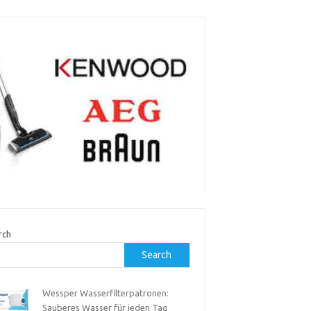
rch
Search
Wessper Wasserfilterpatronen:
Sauberes Wasser für jeden Tag