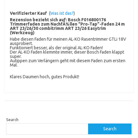
Verifizierter Kauf
(
Was ist das?
)
Rezension bezieht sich auf:
Bosch F016800176
Trimmerfaden zum NachfÃ¼llen “Pro-Tap”-Faden 24 m
ART 23/26/30 combitrimm ART 23/26 Easytrim
(Werkzeug)
Habe diesen Faden für meinen AL-KO Rasentrimmer GTLi 18V
ausprobiert.
Funktioniert besser, als der original AL-KO Faden!
Der AL-KO Faden klemmte immer, dieser Bosch Faden klappt
super.
Autippen zum Verlängern geht mit diesem Faden zum ersten
Mal.
Klares Daumen hoch, gutes Produkt!
Search
Search