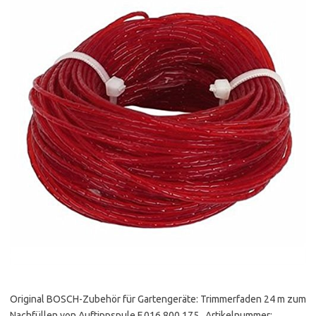
Original BOSCH-Zubehör für Gartengeräte: Trimmerfaden 24 m zum
Nachfüllen von Auftippspule F.016.800.175 , Artikelnummer: