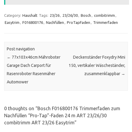
Category:
Haushalt
Tags:
23/26
,
23/26/30
,
Bosch
,
combitrimm
,
Easytrim
,
F016800176
,
Nachfüllen
,
ProTapFaden
,
Trimmerfaden
Post navigation
←
77x103x46cm Mähroboter
Deckenständer Foxydry Mini
Garage Dach Carport für
150, vertikaler Wäscheständer,
Rasenroboter Rasenmäher
zusammenklappbar
→
Automower
0 thoughts on “
Bosch F016800176 Trimmerfaden zum
Nachfüllen “Pro-Tap”-Faden 24 m ART 23/26/30
combitrimm ART 23/26 Easytrim
”