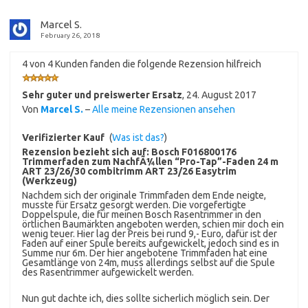
Marcel S.
February 26, 2018
4 von 4 Kunden fanden die folgende Rezension hilfreich
Sehr guter und preiswerter Ersatz
,
24. August 2017
Von
Marcel S.
–
Alle meine Rezensionen ansehen
Verifizierter Kauf
(
Was ist das?
)
Rezension bezieht sich auf:
Bosch F016800176
Trimmerfaden zum NachfÃ¼llen “Pro-Tap”-Faden 24 m
ART 23/26/30 combitrimm ART 23/26 Easytrim
(Werkzeug)
Nachdem sich der originale Trimmfaden dem Ende neigte,
musste für Ersatz gesorgt werden. Die vorgefertigte
Doppelspule, die für meinen Bosch Rasentrimmer in den
örtlichen Baumärkten angeboten werden, schien mir doch ein
wenig teuer. Hier lag der Preis bei rund 9,- Euro, dafür ist der
Faden auf einer Spule bereits aufgewickelt, jedoch sind es in
Summe nur 6m. Der hier angebotene Trimmfaden hat eine
Gesamtlänge von 24m, muss allerdings selbst auf die Spule
des Rasentrimmer aufgewickelt werden.
Nun gut dachte ich, dies sollte sicherlich möglich sein. Der