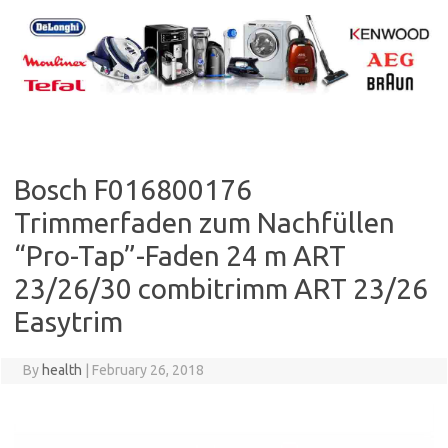
Skip
to
content
Bosch F016800176
Trimmerfaden zum Nachfüllen
“Pro-Tap”-Faden 24 m ART
23/26/30 combitrimm ART 23/26
Easytrim
By
health
|
February 26, 2018