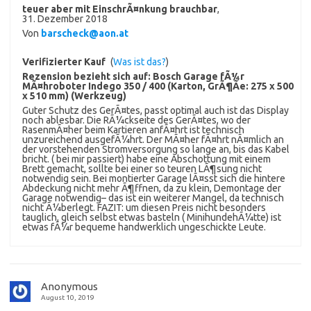
teuer aber mit EinschrÃ¤nkung brauchbar
,
31. Dezember 2018
Von
barscheck@aon.at
Verifizierter Kauf
(
Was ist das?
)
Rezension bezieht sich auf:
Bosch Garage fÃ¼r
MÃ¤hroboter Indego 350 / 400 (Karton, GrÃ¶Ãe: 275 x 500
x 510 mm) (Werkzeug)
Guter Schutz des GerÃ¤tes, passt optimal auch ist das Display
noch ablesbar. Die RÃ¼ckseite des GerÃ¤tes, wo der
RasenmÃ¤her beim Kartieren anfÃ¤hrt ist technisch
unzureichend ausgefÃ¼hrt. Der MÃ¤her fÃ¤hrt nÃ¤mlich an
der vorstehenden Stromversorgung so lange an, bis das Kabel
bricht. ( bei mir passiert) habe eine Abschottung mit einem
Brett gemacht, sollte bei einer so teuren LÃ¶sung nicht
notwendig sein. Bei montierter Garage lÃ¤sst sich die hintere
Abdeckung nicht mehr Ã¶ffnen, da zu klein, Demontage der
Garage notwendig– das ist ein weiterer Mangel, da technisch
nicht Ã¼berlegt. FAZIT: um diesen Preis nicht besonders
tauglich, gleich selbst etwas basteln ( MinihundehÃ¼tte) ist
etwas fÃ¼r bequeme handwerklich ungeschickte Leute.
Anonymous
August 10, 2019