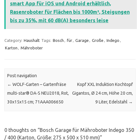
smart App für iOS und Android erhältlich,
Rasenroboter für Flächen bis 1000m², Steigungen
bis zu 35%, mit 60 dB(A) besonders leise
Category:
Haushalt
Tags:
Bosch
,
für
,
Garage
,
Große
,
Indego
,
Karton
,
Mähroboter
Post navigation
←
WOLF-Garten – Gartenfräse
Kopf XXL Induktion Kochtopf
multi-star® DA-S NEU2018, Rot,
Gigantos, Ø 24 cm, Höhe 20 cm,
30x15x15 cm; 71AAA006650
9 Liter, Edelstahl
→
0 thoughts on “
Bosch Garage für Mähroboter Indego 350
/ 400 (Karton, Größe: 275 x 500 x 510 mm)
”