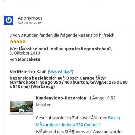
Anonymous
August 10, 2019
3 von 3 Kunden fanden die folgende Rezension hilfreich
Wer lÃ¤sst seinen Liebling gern im Regen stehen?
,
3. Oktober 2018
Von
Montekete
Verifizierter Kauf
(
Was ist das?
)
Rezension bezieht sich auf:
Bosch Garage fÃ¼r
MÃ¤hroboter Indego 350 / 400 (Karton, GrÃ¶Ãe: 275 x 500
x 510 mm) (Werkzeug)
Kundenvideo-Rezension
LÃ¤nge:: 0:55
Minuten
Gesucht wurde ein Zuhause fÃ¼r den
Bosch
MÃ¤hroboter Indego 350 Connect
.
WÃ¤hrend des StÃ¶berns auf Amazon wurde