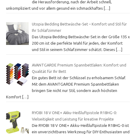
die Herausforderung, nach der Arbeit schnell,
unkompliziert und vor allem gesund ein schmackhaftes
[…]
Utopia Bedding Bettwäsche-Set – Komfort und Stil für
Ihr Schlafzimmer
Das Utopia Bedding Bettwäsche-Set in der Größe 135 x
200 cm ist die perfekte Wahl für jeden, der Komfort
und Stil in seinem Schlafzimmer schätzt. Dieses
[…]
AVANTGARDE Premium Spannbettlaken: Komfort und
Qualität für Ihr Bett
Ein gutes Bett ist der Schlüssel zu erholsamem Schlaf.
Mit dem AVANTGARDE Premium Spannbettlaken
bringen Sie nicht nur Stil, sondern auch höchsten
Komfort
[…]
RYOBI 18 V ONE+ Akku-Heißluftpistole R18HG-0:
Vielseitigkeit und Leistung für kreative Projekte
Die RYOBI 18 V ONE+ Akku-Heißluftpistole R18HG-0 ist
ein unverzichtbares Werkzeug für DIY-Enthusiasten und