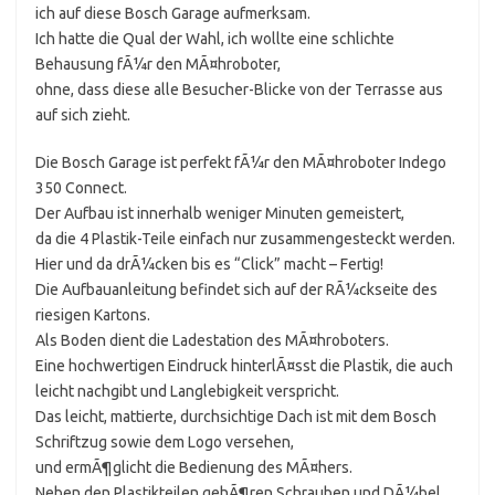
ich auf diese Bosch Garage aufmerksam.
Ich hatte die Qual der Wahl, ich wollte eine schlichte
Behausung fÃ¼r den MÃ¤hroboter,
ohne, dass diese alle Besucher-Blicke von der Terrasse aus
auf sich zieht.
Die Bosch Garage ist perfekt fÃ¼r den MÃ¤hroboter Indego
350 Connect.
Der Aufbau ist innerhalb weniger Minuten gemeistert,
da die 4 Plastik-Teile einfach nur zusammengesteckt werden.
Hier und da drÃ¼cken bis es “Click” macht – Fertig!
Die Aufbauanleitung befindet sich auf der RÃ¼ckseite des
riesigen Kartons.
Als Boden dient die Ladestation des MÃ¤hroboters.
Eine hochwertigen Eindruck hinterlÃ¤sst die Plastik, die auch
leicht nachgibt und Langlebigkeit verspricht.
Das leicht, mattierte, durchsichtige Dach ist mit dem Bosch
Schriftzug sowie dem Logo versehen,
und ermÃ¶glicht die Bedienung des MÃ¤hers.
Neben den Plastikteilen gehÃ¶ren Schrauben und DÃ¼bel