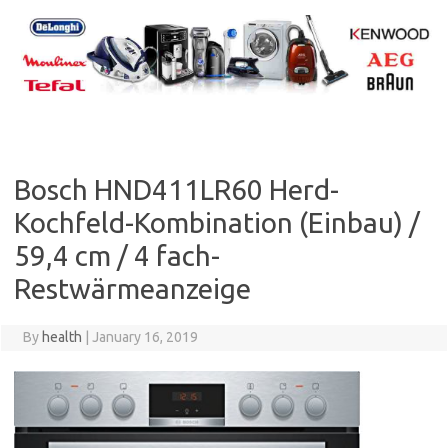
Skip
to
content
Bosch HND411LR60 Herd-
Kochfeld-Kombination (Einbau) /
59,4 cm / 4 fach-
Restwärmeanzeige
By
health
|
January 16, 2019