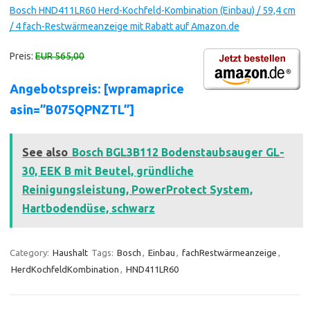
Bosch HND411LR60 Herd-Kochfeld-Kombination (Einbau) / 59,4 cm
/ 4 fach-Restwärmeanzeige mit Rabatt auf Amazon.de
Preis:
EUR 565,00
Angebotspreis: [wpramaprice
asin=”B075QPNZTL”]
See also
Bosch BGL3B112 Bodenstaubsauger GL-
30, EEK B mit Beutel, gründliche
Reinigungsleistung, PowerProtect System,
Hartbodendüse, schwarz
Category:
Haushalt
Tags:
Bosch
,
Einbau
,
fachRestwärmeanzeige
,
HerdKochfeldKombination
,
HND411LR60