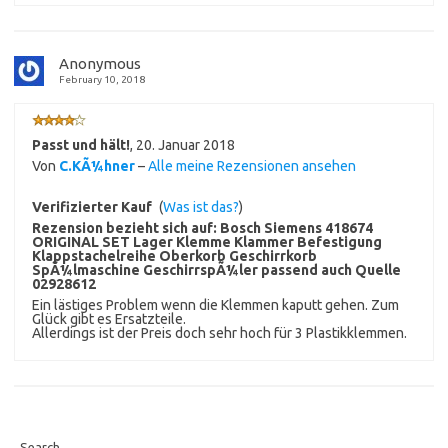
Anonymous
February 10, 2018
Passt und hält!
,
20. Januar 2018
Von
C.KÃ¼hner
–
Alle meine Rezensionen ansehen
Verifizierter Kauf
(
Was ist das?
)
Rezension bezieht sich auf:
Bosch Siemens 418674
ORIGINAL SET Lager Klemme Klammer Befestigung
Klappstachelreihe Oberkorb Geschirrkorb
SpÃ¼lmaschine GeschirrspÃ¼ler passend auch Quelle
02928612
Ein lästiges Problem wenn die Klemmen kaputt gehen. Zum
Glück gibt es Ersatzteile.
Allerdings ist der Preis doch sehr hoch für 3 Plastikklemmen.
Search