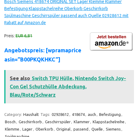
Bosch Siemens 418674 ORIGINAL SET Lager Klemme Klammer
Befestigung Klappstachelreihe Oberkorb Geschirrkorb
Spülmaschine Geschirrspüler passend auch Quelle 02928612 mit
Rabatt auf Amazon.de
Preis:
EUR 6,81
Angebotspreis: [wpramaprice
asin=”B00PKQKHKC”]
See also
Switch TPU Hülle, Nintendo Switch Joy-
Con Gel Schutzhülle Abdeckung,
Blau/Rote/Schwarz
Category:
Haushalt
Tags:
02928612
,
418674
,
auch
,
Befestigung
,
Bosch
,
Geschirrkorb
,
Geschirrspüler
,
Klammer
,
Klappstachelreihe
,
Klemme
,
Lager
,
Oberkorb
,
Original
,
passend
,
Quelle
,
Siemens
,
Spülmaschine