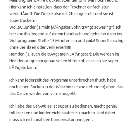
Meinung, sie wÃ¤re trocken. Aber der Griff war noch feucht.
Hier kann ich einstellen, dass der Trockner einfach stur
weiterlÃ¤uft. Die Decke also mit 2h eingestellt und sie ist
supertrocken.
Wollpullunder (ja mein jÃ¼ngster Sohn trÃ¤gt sowas *g*): Ich
trockne ihn liegend auf einem Handtuch und gebe ihn dann ins
Wollprogramm. Stelle 15 Minuten ein und voila! Superflauschig
ohne verfilzen oder verkleinern!!!!
Hemden (ja, auch die trÃ¤gt mein JÃ¼ngster): Die werden im
Hemdenprogramm genau so leicht feucht, dass ich sie super
bÃ¼geln kann.
Ich kann jederzeit das Programm unterbrechen (huch, habe
noch einen Socken in der Waschmaschine gefunden) ohne das
das Ganze wieder von vorne losgeht.
Ich liebe das GerÃ¤t, es ist super zu bedienen, macht genial
toll trocken und kinderleicht sauber zu machen. Und dabei
muss ich nicht mal den Kondensator reinigen….