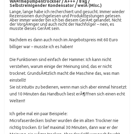
WÃ¤rmepumpentrockner / A+++ / 8 kg /
Selbstreinigender Kondensator / weiÃ (Misc.)
Lange, lange habe ich recherchiert und gesucht. Immer wieder
Rezensionen durchgelesen und Produkttestungen gelesen.
Aber immer wieder bin ich bei diesem GerÃ¤t gelandet. Nicht
der VorgÃ¤nger und auch nicht der Nachfolger – nein, es
musste dieses GerÃ¤t sein.
Nachdem es dann auch noch im Angebotspreis mit 60 Euro
billiger war – musste ich es haben!
Die Funktionen sind einfach der Hammer. Ich kann nicht
verstehen, warum einige der Meinung sind, das er nicht
trocknet. GrundsÃ¤tzlich macht die Maschine das, was man
einstellt!
Sie ist intuitiv zu bedienen, wenn man sich aber einmal hinsetzt
und 10 Minuten das Handbuch liest erÃ¶ffnen sich einen echt
Welten!!
Ich gebe mal ein paar Beispiele:
Microfaserdecken: bisher wurden die im alten Trockner nie
richtig trocken. Er lief maximal 30 Minuten, dann war er der