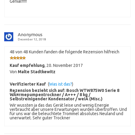
Genial!!!!!!
Anonymous
December 12, 2018
48 von 48 Kunden fanden die folgende Rezension hilfreich
Kauf empfehlung
,
20. November 2017
Von
Malte Stadtkewitz
Verifizierter Kauf
(
Was ist das?
)
Rezension bezieht sich auf:
Bosch WTW875W0 Serie 8
WÃ¤rmepumpentrockner / A+++ / 8 kg /
Selbstreinigender Kondensator / weiÃ (Misc.)
Wir wussten ja das das Gerät leise und wenig Energie
verbraucht aber unsere Erwartungen wurden übertroffen. Und
für uns war die beleuchtete Trommel absolutes Neuland und
unerwartet. Sehr guter Trockner