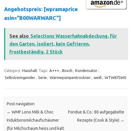
Angebotspreis: [wpramaprice
asin=”B00WARWARC”]
See also
Selections Wasserhahnabdeckung, für
den Garten, isoliert, kein Gefrieren,
frostbeständig, 2 Stück
Category:
Haushalt
Tags:
A+++
,
Bosch
,
Kondensator
,
Selbstreinigender
,
Serie
,
Wärmepumpentrockner
,
weiß
,
WTW875W0
Post navigation
←
WMF Lono Milk & Choc
Fondue & Co.: 80 aufgegabelte
Induktionsmilchaufschäumer
Rezepte (Cook & Style)
→
(für Milchschaum heiss und kalt