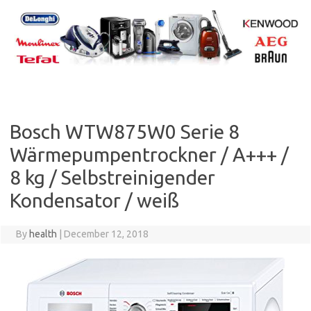
Skip
to
content
Bosch WTW875W0 Serie 8
Wärmepumpentrockner / A+++ /
8 kg / Selbstreinigender
Kondensator / weiß
By
health
|
December 12, 2018