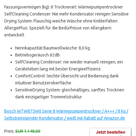
Fassungsvermögen (kg): 8 Trocknerart: Wärmepumpentrockner
SelfCleaning Condenser: Nie mehr Kondensator reinigen Sensitive
Drying System: Flauschig weiche Wäsche ohne Knitterfalten
AllergiePlus: Speziell für die Bedürfnisse von Allergikern
entwickelt
Nennkapazität Baumwollwäsche: 8,0 kg
Betriebsgeräusch 62dB
SelfCleaning Condenser: nie wieder manuell reinigen, ein
Geräteleben lang mit bester Energieeffizienz
ComfortControl: leichte Übersicht und Bedienung dank
intuitiver Benutzeroberfläche
SensitiveDrying System: gleichmäßiges, sanftes Trocknen
dank einzigartiger Trommelstruktur
Bosch WTW875W0 Serie 8 Wärmepumpentrockner / A+++ / 8 kg /
Selbstreinigender Kondensator / weiß mit Rabatt auf Amazon.de
Preis:
EUR 1.149,00