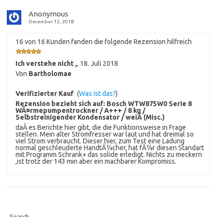
Anonymous
December 12, 2018
16 von 16 Kunden fanden die folgende Rezension hilfreich
Ich verstehe nicht ,
,
18. Juli 2018
Von
Bartholomae
Verifizierter Kauf
(
Was ist das?
)
Rezension bezieht sich auf:
Bosch WTW875W0 Serie 8
WÃ¤rmepumpentrockner / A+++ / 8 kg /
Selbstreinigender Kondensator / weiÃ (Misc.)
daÃ es Berichte hier gibt, die die Funktionsweise in Frage
stellen. Mein alter Stromfresser war laut und hat dreimal so
viel Strom verbraucht. Dieser hier, zum Test eine Ladung
normal geschleuderte HandtÃ¼cher, hat fÃ¼r diesen Standart
mit Programm Schrank+ das solide erledigt. Nichts zu meckern
,ist trotz der 143 min aber ein machbarer Kompromiss.
Search