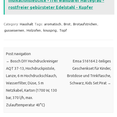
Indikationsleuchte - frei wählbarer Härtegrad -
rostfreier gebürsteter Edelstahl - Kupfer
Category:
Haushalt
Tags:
aromatisch
,
Brot
,
Brotaufstrichen
,
gusseisernen
,
Holzofen
,
knusprig
,
Topf
Post navigation
←
Bosch DIY Hochdruckreiniger
Emsa 516164 2-teiliges
AQT 37-13, Hochdruckpistole,
Geschenkset für Kinder,
Lanze, 6 m Hochdruckschlauch,
Brotdose und Trinkflasche,
Wasserfilter, Düse, 5 m
Schwarz, Kids Set Pirat
→
Netzkabel, Karton (1700 W, 130
bar, 370 l/h, max.
Zulauftemperatur 40°C)