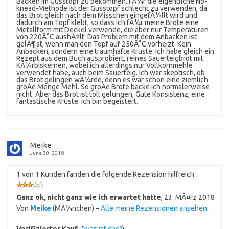
Backen im Gusstopf zu bekommen. FÃ¼r die eigentliche No-
knead-Methode ist der Gusstopf schlecht zu verwenden, da
das Brot gleich nach dem Misschen eingefÃ¼llt wird und
dadurch am Topf klebt, so dass ich fÃ¼r meine Brote eine
Metallform mit Deckel verwende, die aber nur Temperaturen
von 220Â°C aushÃ¤lt. Das Problem mit dem Anbacken ist
gelÃ¶st, wenn man den Topf auf 250Â°C vorheizt. Kein
Anbacken, sondern eine traumhafte Kruste. Ich habe gleich ein
Rezept aus dem Buch ausprobiert, reines Sauerteigbrot mit
KÃ¼rbiskernen, wobei ich allerdings nur Vollkornmehle
verwendet habe, auch beim Sauerteig. Ich war skeptisch, ob
das Brot gelingen wÃ¼rde, denn es war schon eine ziemlich
groÃe Menge Mehl. So groÃe Brote backe ich normalerweise
nicht. Aber das Brot ist toll gelungen, Gute Konsistenz, eine
fantastische Kruste. Ich bin begeistert.
Meike
June 30, 2018
1 von 1 Kunden fanden die folgende Rezension hilfreich
Ganz ok, nicht ganz wie ich erwartet hatte
,
23. MÃ¤rz 2018
Von
Meike
(MÃ¼nchen) –
Alle meine Rezensionen ansehen
Verifizierter Kauf
(
Was ist das?
)