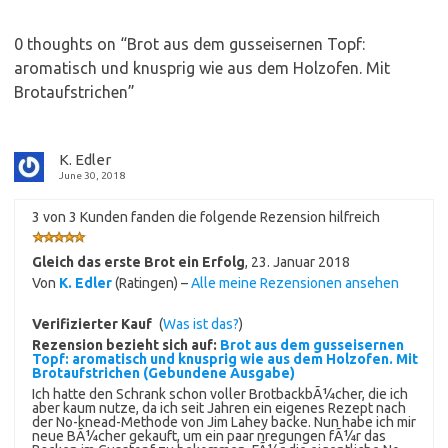
0 thoughts on “
Brot aus dem gusseisernen Topf:
aromatisch und knusprig wie aus dem Holzofen. Mit
Brotaufstrichen
”
K. Edler
June 30, 2018
3 von 3 Kunden fanden die folgende Rezension hilfreich
Gleich das erste Brot ein Erfolg
,
23. Januar 2018
Von
K. Edler
(Ratingen) –
Alle meine Rezensionen ansehen
Verifizierter Kauf
(
Was ist das?
)
Rezension bezieht sich auf:
Brot aus dem gusseisernen
Topf: aromatisch und knusprig wie aus dem Holzofen. Mit
Brotaufstrichen (Gebundene Ausgabe)
Ich hatte den Schrank schon voller BrotbackbÃ¼cher, die ich
aber kaum nutze, da ich seit Jahren ein eigenes Rezept nach
der No-knead-Methode von Jim Lahey backe. Nun habe ich mir
neue BÃ¼cher gekauft, um ein paar nregungen fÃ¼r das