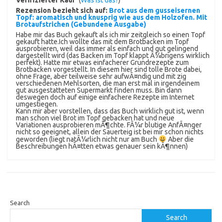
Rezension bezieht sich auf:
Brot aus dem gusseisernen
Topf: aromatisch und knusprig wie aus dem Holzofen. Mit
Brotaufstrichen (Gebundene Ausgabe)
Habe mir das Buch gekauft als ich mir zeitgleich so einen Topf
gekauft hatte.Ich wollte das mit dem Brotbacken im Topf
ausprobieren, weil das immer als einfach und gut gelingend
dargestellt wird (das Backen im Topf klappt Ã¼brigens wirklich
perfekt). Hatte mir etwas einfacherer Grundrezepte zum
Brotbacken vorgestellt. In diesem hier sind tolle Brote dabei,
ohne Frage, aber teilweise sehr aufwÃ¤ndig und mit zig
verschiedenen Mehlsorten, die man erst mal in irgendeinem
gut ausgestatteten Supermarkt finden muss. Bin dann
deswegen doch auf einige einfachere Rezepte im Internet
umgestiegen.
Kann mir aber vorstellen, dass das Buch wirklich gut ist, wenn
man schon viel Brot im Topf gebacken hat und neue
Variationen ausprobieren mÃ¶chte. FÃ¼r blutige AnfÃ¤nger
nicht so geeignet, allein der Sauerteig ist bei mir schon nichts
geworden (liegt natÃ¼rlich nicht nur am Buch
Aber die
Beschreibungen hÃ¤tten etwas genauer sein kÃ¶nnen)
Search
Search