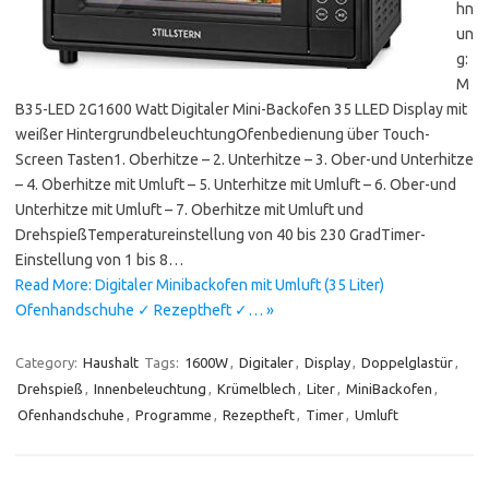
hn
un
g:
M
B35-LED 2G1600 Watt Digitaler Mini-Backofen 35 LLED Display mit
weißer HintergrundbeleuchtungOfenbedienung über Touch-
Screen Tasten1. Oberhitze – 2. Unterhitze – 3. Ober-und Unterhitze
– 4. Oberhitze mit Umluft – 5. Unterhitze mit Umluft – 6. Ober-und
Unterhitze mit Umluft – 7. Oberhitze mit Umluft und
DrehspießTemperatureinstellung von 40 bis 230 GradTimer-
Einstellung von 1 bis 8…
Read More: Digitaler Minibackofen mit Umluft (35 Liter)
Ofenhandschuhe ✓ Rezeptheft ✓… »
Category:
Haushalt
Tags:
1600W
,
Digitaler
,
Display
,
Doppelglastür
,
Drehspieß
,
Innenbeleuchtung
,
Krümelblech
,
Liter
,
MiniBackofen
,
Ofenhandschuhe
,
Programme
,
Rezeptheft
,
Timer
,
Umluft