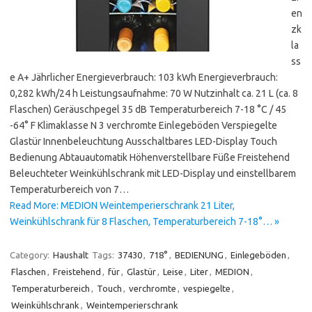
en
zk
la
ss
e A+ Jährlicher Energieverbrauch: 103 kWh Energieverbrauch:
0,282 kWh/24 h Leistungsaufnahme: 70 W Nutzinhalt ca. 21 L (ca. 8
Flaschen) Geräuschpegel 35 dB Temperaturbereich 7-18 °C / 45
-64° F Klimaklasse N 3 verchromte Einlegeböden Verspiegelte
Glastür Innenbeleuchtung Ausschaltbares LED-Display Touch
Bedienung Abtauautomatik Höhenverstellbare Füße Freistehend
Beleuchteter Weinkühlschrank mit LED-Display und einstellbarem
Temperaturbereich von 7…
Read More: MEDION Weintemperierschrank 21 Liter,
Weinkühlschrank für 8 Flaschen, Temperaturbereich 7-18°… »
Category:
Haushalt
Tags:
37430
,
718°
,
BEDIENUNG
,
Einlegeböden
,
Flaschen
,
Freistehend
,
für
,
Glastür
,
Leise
,
Liter
,
MEDION
,
Temperaturbereich
,
Touch
,
verchromte
,
vespiegelte
,
Weinkühlschrank
,
Weintemperierschrank