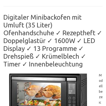
Digitaler Minibackofen mit
Umluft (35 Liter)
Ofenhandschuhe ✓ Rezeptheft ✓
Doppelglastür ✓ 1600W ✓ LED
Display ✓ 13 Programme ✓
Drehspieß ✓ Krümelblech ✓
Timer ✓ Innenbeleuchtung
M
od
ell
be
ze
ic