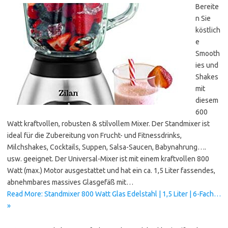
Bereite
n Sie
köstlich
e
Smooth
ies und
Shakes
mit
diesem
600
Watt kraftvollen, robusten & stilvollem Mixer. Der Standmixer ist
ideal für die Zubereitung von Frucht- und Fitnessdrinks,
Milchshakes, Cocktails, Suppen, Salsa-Saucen, Babynahrung….
usw. geeignet. Der Universal-Mixer ist mit einem kraftvollen 800
Watt (max.) Motor ausgestattet und hat ein ca. 1,5 Liter fassendes,
abnehmbares massives Glasgefäß mit…
Read More: Standmixer 800 Watt Glas Edelstahl | 1,5 Liter | 6-Fach…
»