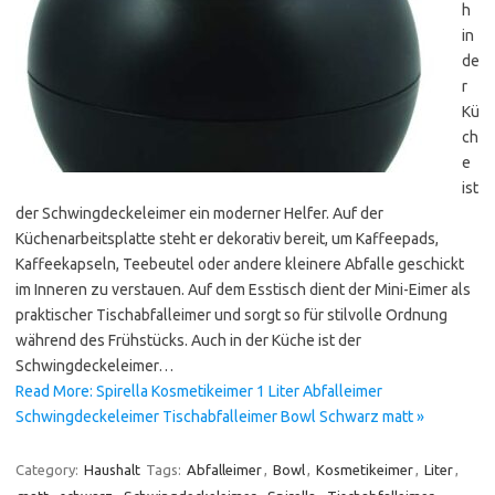
h
in
de
r
Kü
ch
e
ist
der Schwingdeckeleimer ein moderner Helfer. Auf der
Küchenarbeitsplatte steht er dekorativ bereit, um Kaffeepads,
Kaffeekapseln, Teebeutel oder andere kleinere Abfalle geschickt
im Inneren zu verstauen. Auf dem Esstisch dient der Mini-Eimer als
praktischer Tischabfalleimer und sorgt so für stilvolle Ordnung
während des Frühstücks. Auch in der Küche ist der
Schwingdeckeleimer…
Read More: Spirella Kosmetikeimer 1 Liter Abfalleimer
Schwingdeckeleimer Tischabfalleimer Bowl Schwarz matt »
Category:
Haushalt
Tags:
Abfalleimer
,
Bowl
,
Kosmetikeimer
,
Liter
,