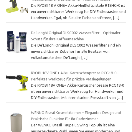
Die RYOBI 18 V ONE+ Akku-Heißluftpistole R18HG-0 ist
ein unverzichtbares Werkzeug für DIY-Enthusiasten und
Handwerker. Egal, ob Sie alte Farben entfernen,
[…]
De’Longhi Original DLSC002 Wasserfilter – Optimaler
Schutz für Ihre Kaffeemaschine
Die De’Longhi Original DLSC002 Wasserfilter sind ein
unverzichtbares Zubehör für alle Besitzer von
vollautomatischen De’Longhi
[…]
RYOBI 18V ONE+ Akku-Kartuschenpresse RCG18-0 –
Perfektes Werkzeug für präzise Versiegelungen
Die RYOBI 18V ONE+ Akku-Kartuschenpresse RCG18-0
ist ein unverzichtbares Werkzeug für Handwerker und
DIY-Enthusiasten. Mit ihrer starken Presskraft von
[…]
WENKO Brasil Kosmetikeimer – Elegantes Design und
Praktische Funktion für Ihr Badezimmer
Der WENKO Brasil Taupe L Swing Top Bin ist eine
ausgezeichnete Wahl, wenn Sie einen modernen und