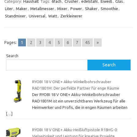
Category:
Haushalt
Tags:
6fach
,
Crusher
,
edelstahl
,
Eiweiß
,
Glas
,
Liter
,
Maker
,
Metallmesser
,
Mixer
,
Power
,
Shaker
,
Smoothie
,
Standmixer
,
Universal
,
Watt
,
Zerkleinerer
Pages:
1
2
3
4
5
6
7
45
»
Search
Search
RYOBI 18 V ONE+ Akku-Winkelbohrschrauber
RAD1801M: Der perfekte Partner für enge Räume
Der RYOBI 18 V ONE+ Akku-Winkelbohrschrauber
RAD1801M ist ein unverzichtbares Werkzeug für alle
Heimwerker und Profis, die in engen Räumen arbeiten
[…]
RYOBI 18 V ONE+ Akku-Heißluftpistole R18HG-0:
Vielseitigkeit und Leistung für kreative Projekte