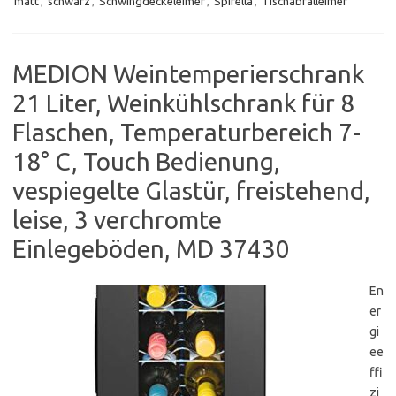
matt
,
schwarz
,
Schwingdeckeleimer
,
Spirella
,
Tischabfalleimer
MEDION Weintemperierschrank
21 Liter, Weinkühlschrank für 8
Flaschen, Temperaturbereich 7-
18° C, Touch Bedienung,
vespiegelte Glastür, freistehend,
leise, 3 verchromte
Einlegeböden, MD 37430
En
er
gi
ee
ffi
zi