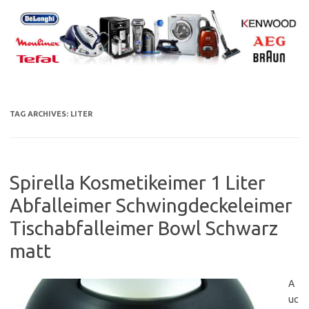
Skip
to
content
TAG ARCHIVES:
LITER
Spirella Kosmetikeimer 1 Liter
Abfalleimer Schwingdeckeleimer
Tischabfalleimer Bowl Schwarz
matt
A
uc