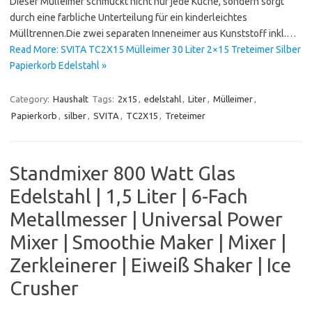
Dieser Mülleimer schmückt nicht nur jede Küche, sondern sorgt
durch eine farbliche Unterteilung für ein kinderleichtes
Mülltrennen.Die zwei separaten Inneneimer aus Kunststoff inkl.…
Read More: SVITA TC2X15 Mülleimer 30 Liter 2×15 Treteimer Silber
Papierkorb Edelstahl »
Category:
Haushalt
Tags:
2x15
,
edelstahl
,
Liter
,
Mülleimer
,
Papierkorb
,
silber
,
SVITA
,
TC2X15
,
Treteimer
Standmixer 800 Watt Glas
Edelstahl | 1,5 Liter | 6-Fach
Metallmesser | Universal Power
Mixer | Smoothie Maker | Mixer |
Zerkleinerer | Eiweiß Shaker | Ice
Crusher