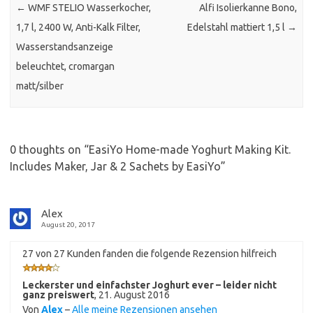
←
WMF STELIO Wasserkocher,
Alfi Isolierkanne Bono,
1,7 l, 2400 W, Anti-Kalk Filter,
Edelstahl mattiert 1,5 l
→
Wasserstandsanzeige
beleuchtet, cromargan
matt/silber
0 thoughts on “
EasiYo Home-made Yoghurt Making Kit.
Includes Maker, Jar & 2 Sachets by EasiYo
”
Alex
August 20, 2017
27 von 27 Kunden fanden die folgende Rezension hilfreich
Leckerster und einfachster Joghurt ever – leider nicht
ganz preiswert
,
21. August 2016
Von
Alex
–
Alle meine Rezensionen ansehen