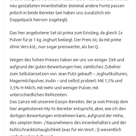
neu gestalteten Innenbehälter (minimal andere Form) passen
jedoch in beide Bereiter (wir haben uns zusätzlich ein
Doppelpack hiervon zugelegt).
Das hier angebotene Set ist prima zum Einstieg, da gleich 2x
Pulver für je 1 kg Joghurt beiliegt. Der Preis ist, da mit prime
ohne Vers.kst., nun sogar preiswerter, als bei Q..
Wegen des hohen Preises haben wir uns vor einiger Zeit und
aufgrund der guten Bewertungen hier, sämtliches Zubehör
zum Selbstansetzen von Jean Pütz gekauft – Joghurtkulturen,
Magermilchpulver, Inulin – und selbst probiert: Mit 1,5% und
3,5%-H-Milch, mit mehr und weniger Pulver, mit
unterschiedlichen Reifezeiten.
Das Ganze mit unserem Easiyo-Bereiter, der ja vom Prinzip dem
hier angebotenen My.Yo-Bereiter entspricht, aber, wie ich den
dortigen Bewertungen entnehmen kann, aufgrund der Höhe,
des simplen Rein- / Rausnehmens des Innenbehälters und der
Kühlschranktürtauglichkeit (was für ein Wort ;-)) wesentlich