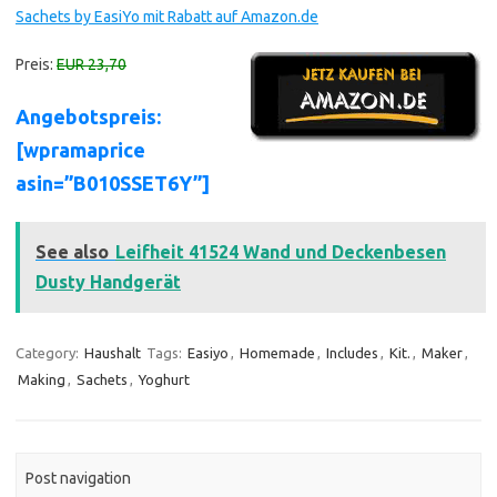
Sachets by EasiYo mit Rabatt auf Amazon.de
Preis:
EUR 23,70
Angebotspreis:
[wpramaprice
asin=”B010SSET6Y”]
See also
Leifheit 41524 Wand und Deckenbesen
Dusty Handgerät
Category:
Haushalt
Tags:
Easiyo
,
Homemade
,
Includes
,
Kit.
,
Maker
,
Making
,
Sachets
,
Yoghurt
Post navigation