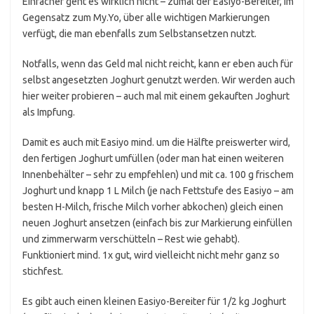
Einfacher geht es wirklich nicht – zumal der Easiyo-Bereiter, im
Gegensatz zum My.Yo, über alle wichtigen Markierungen
verfügt, die man ebenfalls zum Selbstansetzen nutzt.
Notfalls, wenn das Geld mal nicht reicht, kann er eben auch für
selbst angesetzten Joghurt genutzt werden. Wir werden auch
hier weiter probieren – auch mal mit einem gekauften Joghurt
als Impfung.
Damit es auch mit Easiyo mind. um die Hälfte preiswerter wird,
den fertigen Joghurt umfüllen (oder man hat einen weiteren
Innenbehälter – sehr zu empfehlen) und mit ca. 100 g frischem
Joghurt und knapp 1 L Milch (je nach Fettstufe des Easiyo – am
besten H-Milch, frische Milch vorher abkochen) gleich einen
neuen Joghurt ansetzen (einfach bis zur Markierung einfüllen
und zimmerwarm verschütteln – Rest wie gehabt).
Funktioniert mind. 1x gut, wird vielleicht nicht mehr ganz so
stichfest.
Es gibt auch einen kleinen Easiyo-Bereiter für 1/2 kg Joghurt