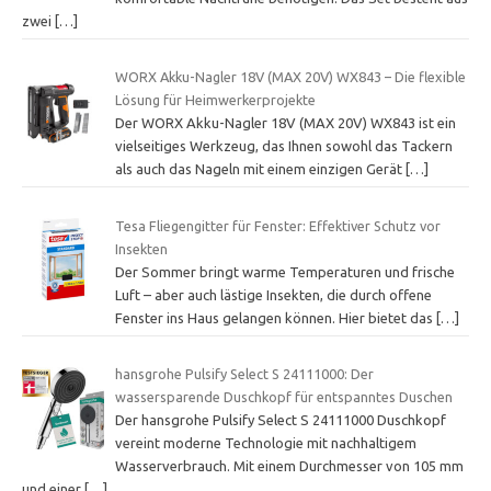
zwei
[…]
WORX Akku-Nagler 18V (MAX 20V) WX843 – Die flexible
Lösung für Heimwerkerprojekte
Der WORX Akku-Nagler 18V (MAX 20V) WX843 ist ein
vielseitiges Werkzeug, das Ihnen sowohl das Tackern
als auch das Nageln mit einem einzigen Gerät
[…]
Tesa Fliegengitter für Fenster: Effektiver Schutz vor
Insekten
Der Sommer bringt warme Temperaturen und frische
Luft – aber auch lästige Insekten, die durch offene
Fenster ins Haus gelangen können. Hier bietet das
[…]
hansgrohe Pulsify Select S 24111000: Der
wassersparende Duschkopf für entspanntes Duschen
Der hansgrohe Pulsify Select S 24111000 Duschkopf
vereint moderne Technologie mit nachhaltigem
Wasserverbrauch. Mit einem Durchmesser von 105 mm
und einer
[…]