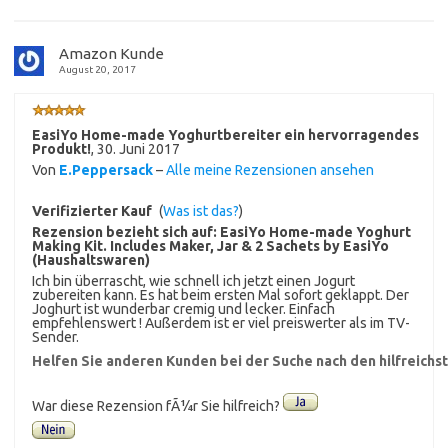
Amazon Kunde
August 20, 2017
EasiYo Home-made Yoghurtbereiter ein hervorragendes
Produkt!
,
30. Juni 2017
Von
E.Peppersack
–
Alle meine Rezensionen ansehen
Verifizierter Kauf
(
Was ist das?
)
Rezension bezieht sich auf:
EasiYo Home-made Yoghurt
Making Kit. Includes Maker, Jar & 2 Sachets by EasiYo
(Haushaltswaren)
Ich bin überrascht, wie schnell ich jetzt einen Jogurt
zubereiten kann. Es hat beim ersten Mal sofort geklappt. Der
Joghurt ist wunderbar cremig und lecker. Einfach
empfehlenswert ! Außerdem ist er viel preiswerter als im TV-
Sender.
Helfen Sie anderen Kunden bei der Suche nach den hilfreich
War diese Rezension fÃ¼r Sie hilfreich?