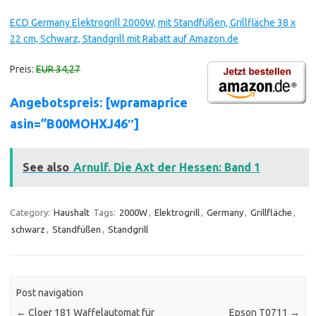
ECD Germany Elektrogrill 2000W, mit Standfüßen, Grillfläche 38 x
22 cm, Schwarz, Standgrill mit Rabatt auf Amazon.de
Preis:
EUR 34,27
Angebotspreis: [wpramaprice
asin=”B00MOHXJ46″]
See also
Arnulf. Die Axt der Hessen: Band 1
Category:
Haushalt
Tags:
2000W
,
Elektrogrill
,
Germany
,
Grillfläche
,
schwarz
,
Standfüßen
,
Standgrill
Post navigation
←
Cloer 181 Waffelautomat für
Epson T0711
→