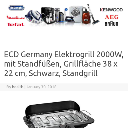
Skip
to
content
ECD Germany Elektrogrill 2000W,
mit Standfüßen, Grillfläche 38 x
22 cm, Schwarz, Standgrill
By
health
|
January 30, 2018