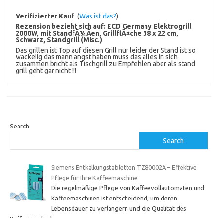
Verifizierter Kauf
(
Was ist das?
)
Rezension bezieht sich auf:
ECD Germany Elektrogrill
2000W, mit StandfÃ¼Ãen, GrillflÃ¤che 38 x 22 cm,
Schwarz, Standgrill (Misc.)
Das grillen ist Top auf diesen Grill nur leider der Stand ist so
wackelig das mann angst haben muss das alles in sich
zusammen bricht als Tischgrill zu Empfehlen aber als stand
grill geht gar nicht !!!
Search
Search
Siemens Entkalkungstabletten TZ80002A – Effektive
Pflege für Ihre Kaffeemaschine
Die regelmäßige Pflege von Kaffeevollautomaten und
Kaffeemaschinen ist entscheidend, um deren
Lebensdauer zu verlängern und die Qualität des