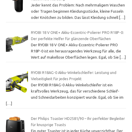
Jeder kennt das Problem: Nach mehrmaligem Waschen
oder Tragen beginnen Kleidungsstücke, kleine Fusseln
oder Knötchen zu bilden. Das lässt Kleidung schnell
[…]
RYOBI 18 V ONE+ Akku-Eccentric-Polierer PRO R18P-0:
Der perfekte Helfer für glänzende Oberflächen
Der RYOBI 18 V ONE+ Akku-Eccentric-Polierer PRO
R18P-0 ist ein herausragendes Werkzeug für alle, die
Wert auf makellose Oberflächen legen. Egal, ob Sie
[…]
RYOBI R18AG-0 Akku-Winkelschleifer: Leistung und
Vielseitigkeit für jedes Projekt
Der RYOBI R18AG-0 Akku-Winkelschleifer ist ein
kraftvolles Werkzeug, das für verschiedene Schleif-
und Schneidarbeiten konzipiert wurde. Egal, ob Sie im
[…]
Der Philips Toaster HD2581/90 – Ihr perfekter Begleiter
für knusprige Toasts
Ein guter Toaster ist in jeder Küche unverzichtbar. Der