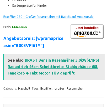
Gartengeräte für Kinder
Ecoiffier 280 – Großer Rasenmäher mit Rabatt auf Amazon.de
Preis:
EUR 14,99
Angebotspreis: [wpramaprice
asin=”B005VPI61Y”]
See also
BRAST Benzin Rasenmäher 3,0kW(4,1PS)
Radantrieb 46cm Schnittbreite Stahlgehäuse 60L
Fangkorb 4-Takt Motor TÜV geprüft
Category:
Haushalt
Tags:
Ecoiffier
,
großer
,
Rasenmäher