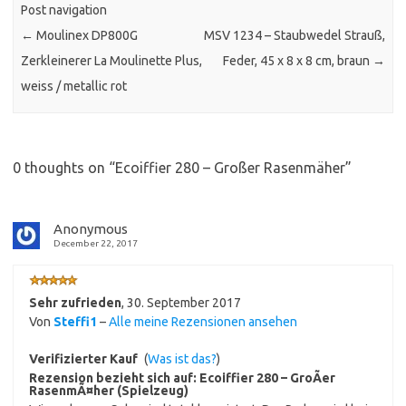
Post navigation
←
Moulinex DP800G
MSV 1234 – Staubwedel Strauß,
Zerkleinerer La Moulinette Plus,
Feder, 45 x 8 x 8 cm, braun
→
weiss / metallic rot
0 thoughts on “
Ecoiffier 280 – Großer Rasenmäher
”
Anonymous
December 22, 2017
Sehr zufrieden
,
30. September 2017
Von
Steffi1
–
Alle meine Rezensionen ansehen
Verifizierter Kauf
(
Was ist das?
)
Rezension bezieht sich auf:
Ecoiffier 280 – GroÃer
RasenmÃ¤her (Spielzeug)