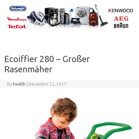
Skip
to
content
Ecoiffier 280 – Großer
Rasenmäher
By
health
|
December 22, 2017