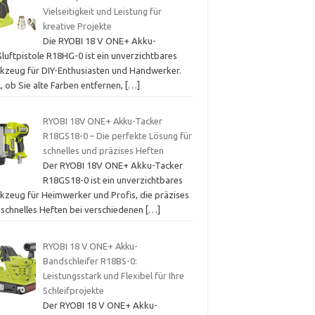
Vielseitigkeit und Leistung für
kreative Projekte
Die RYOBI 18 V ONE+ Akku-
luftpistole R18HG-0 ist ein unverzichtbares
kzeug für DIY-Enthusiasten und Handwerker.
, ob Sie alte Farben entfernen,
[…]
RYOBI 18V ONE+ Akku-Tacker
R18GS18-0 – Die perfekte Lösung für
schnelles und präzises Heften
Der RYOBI 18V ONE+ Akku-Tacker
R18GS18-0 ist ein unverzichtbares
kzeug für Heimwerker und Profis, die präzises
 schnelles Heften bei verschiedenen
[…]
RYOBI 18 V ONE+ Akku-
Bandschleifer R18BS-0:
Leistungsstark und Flexibel für Ihre
Schleifprojekte
Der RYOBI 18 V ONE+ Akku-