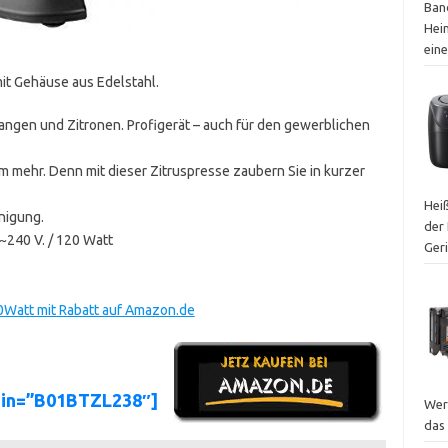
Ban
Hei
ein
it Gehäuse aus Edelstahl.
rangen und Zitronen. Profigerät – auch für den gewerblichen
m mehr. Denn mit dieser Zitruspresse zaubern Sie in kurzer
Heiß
nigung.
der 
~240 V. / 120 Watt
Ger
20Watt mit Rabatt auf Amazon.de
sin=”B01BTZL238″]
Wer
das