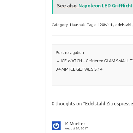
See also
Napoleon LED Grifflicht
Category:
Haushalt
Tags:
120Watt
,
edelstahl
Post navigation
←
ICE WATCH – Gefrieren GLAM SMALL 
34 MM ICE.GL.TWL.S.S.14
0 thoughts on “
Edelstahl Zitruspress
K. Mueller
August 29, 2017