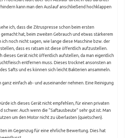
verhindern kann man den Auslauf anschließend hochklappen
sehe ich, dass die Zitruspresse schon beim ersten
e gemacht hat, beim zweiten Gebrauch und etwas stärkerem
nn ich noch nicht sagen, wie lange diese Maschine bzw. der
stellen, dass es ratsam ist diese öffentlich aufzustellen.
dieses Gerät nicht öffentlich aufstellen, da man eigentlich
chtfleisch entfernen muss. Dieses trocknet ansonsten an
des Safts und es können sich leicht Bakterien ansammeln.
ch ganz einfach ab- und auseinander nehmen. Eine Reinigung
ürde ich dieses Gerät nicht empfehlen, für einen privaten
nd schwer. Auch wenn die “Saftausbeute” sehr gut ist. Man
 nutzen um den Motor nicht zu überlasten (quietschen).
lten im Gegenzug für eine ehrliche Bewertung. Dies hat
beeinflusst.