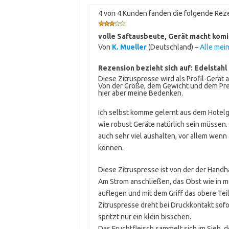
4 von 4 Kunden fanden die folgende Reze
volle Saftausbeute, Gerät macht komi
Von
K. Mueller
(Deutschland) –
Alle mei
Rezension bezieht sich auf:
Edelstahl
Diese Zitruspresse wird als Profil-Gerät
Von der Größe, dem Gewicht und dem Prei
hier aber meine Bedenken.
Ich selbst komme gelernt aus dem Hotelg
wie robust Geräte natürlich sein müssen
auch sehr viel aushalten, vor allem wen
können.
Diese Zitruspresse ist von der der Hand
Am Strom anschließen, das Obst wie in me
auflegen und mit dem Griff das obere Teil
Zitruspresse dreht bei Druckkontakt sofo
spritzt nur ein klein bisschen.
Das Fruchtfleisch sammelt sich im Sieb, d