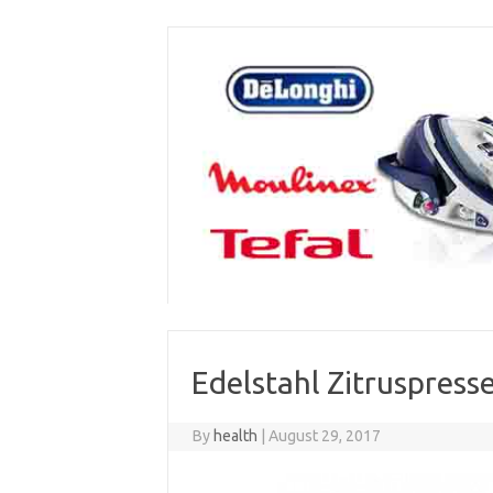
Skip
to
content
Edelstahl Zitruspress
By
health
|
August 29, 2017