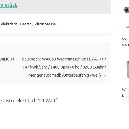
 2 Stück
,
elektrisch
,
Gastro
,
Zitruspresse
der 
die
TWILIGHT
Bauknecht WAK 63 Waschmaschine FL / A+++ /
147 kWh/Jahr / 1400 UpM / 6 kg / 8200 L/Jahr /
Mengenautomatik /Unterbaufähig / weiß
→
Wah
Kos
e Gastro elektrisch 120Watt
”