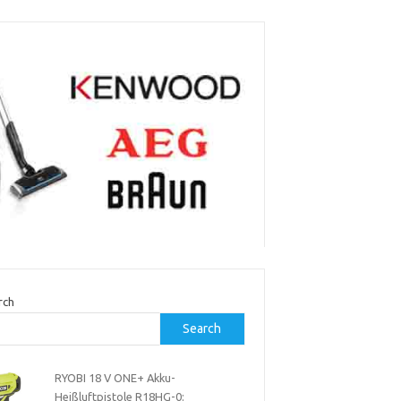
rch
Search
RYOBI 18 V ONE+ Akku-
Heißluftpistole R18HG-0: