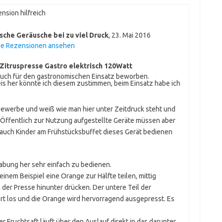
nsion hilfreich
sche Geräusche bei zu viel Druck
,
23. Mai 2016
ne Rezensionen ansehen
 Zitruspresse Gastro elektrisch 120Watt
 auch für den gastronomischen Einsatz beworben.
s her könnte ich diesem zustimmen, beim Einsatz habe ich
ewerbe und weiß wie man hier unter Zeitdruck steht und
. Öffentlich zur Nutzung aufgestellte Geräte müssen aber
n auch Kinder am Frühstücksbuffet dieses Gerät bedienen
habung her sehr einfach zu bedienen.
inem Beispiel eine Orange zur Hälfte teilen, mittig
 der Presse hinunter drücken. Der untere Teil der
rt los und die Orange wird hervorragend ausgepresst. Es
er Fruchtsaft läuft über den Auslauf direkt in das darunter