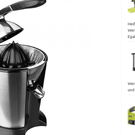
Heiß
Wer
Egal
Wer
und