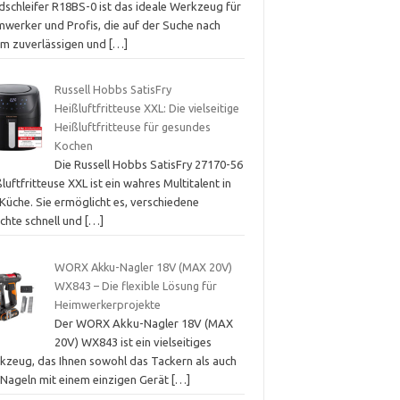
dschleifer R18BS-0 ist das ideale Werkzeug für
mwerker und Profis, die auf der Suche nach
em zuverlässigen und
[…]
Russell Hobbs SatisFry
Heißluftfritteuse XXL: Die vielseitige
Heißluftfritteuse für gesundes
Kochen
Die Russell Hobbs SatisFry 27170-56
luftfritteuse XXL ist ein wahres Multitalent in
Küche. Sie ermöglicht es, verschiedene
ichte schnell und
[…]
WORX Akku-Nagler 18V (MAX 20V)
WX843 – Die flexible Lösung für
Heimwerkerprojekte
Der WORX Akku-Nagler 18V (MAX
20V) WX843 ist ein vielseitiges
kzeug, das Ihnen sowohl das Tackern als auch
 Nageln mit einem einzigen Gerät
[…]