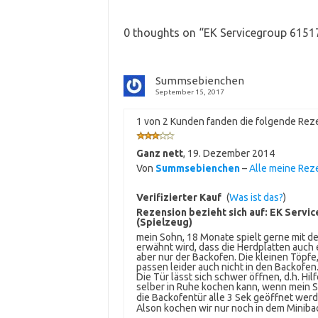
0 thoughts on “
EK Servicegroup 6151
Summsebienchen
September 15, 2017
1 von 2 Kunden fanden die folgende Reze
Ganz nett
,
19. Dezember 2014
Von
Summsebienchen
–
Alle meine Rez
Verifizierter Kauf
(
Was ist das?
)
Rezension bezieht sich auf:
EK Servic
(Spielzeug)
mein Sohn, 18 Monate spielt gerne mit d
erwähnt wird, dass die Herdplatten auch 
aber nur der Backofen. Die kleinen Töpfe,
passen leider auch nicht in den Backofen
Die Tür lässt sich schwer öffnen, d.h. Hi
selber in Ruhe kochen kann, wenn mein So
die Backofentür alle 3 Sek geöffnet wer
Alson kochen wir nur noch in dem Minib