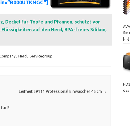
asin=”B000UTKNGC”]
 Deckel für Töpfe und Pfannen, schützt vor
AVA
lüssigkeiten auf den Herd, BPA-freies Silikon,
Sie 
[…]
Company
,
Herd
,
Servicegroup
HD2
das
Leifheit 59111 Professional Einwascher 45 cm
→
 für S