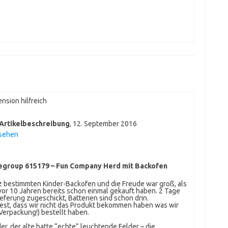
nsion hilfreich
 Artikelbeschreibung
,
12. September 2016
nsehen
egroup 615179 – Fun Company Herd mit Backofen
 bestimmten Kinder-Backofen und die Freude war groß, als
vor 10 Jahren bereits schon einmal gekauft haben. 2 Tage
ferung zugeschickt, Batterien sind schon drin.
fest, dass wir nicht das Produkt bekommen haben was wir
Verpackung!) bestellt haben.
er, der alte hatte “echte” leuchtende Felder – die