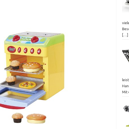
viel
Bes
[…]
leis
Han
Mit