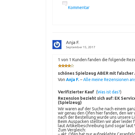
Kommentar
Anja F.
September 15, 2017
1 von 1 Kunden fanden die folgende Reze
schönes Spielzeug ABER mit falscher
Von
Anja F.
–
Alle meine Rezensionen a
Verifizierter Kauf
(
Was ist das?
)
Rezension bezieht sich auf:
EK Servic
(Spielzeug)
Wir waren auf der Suche nach einem ganz
wir genau den Ofen hier fanden, den wir 
nach der Bestellung wurde uns unsere Lie
Beim Auspacken stellten wir aber leider 
laut Artikelbeschreibung (und sogar laut 
Zum Vergleich:
– akt. Ofen hat nur aufgeklebte Ceranfeld