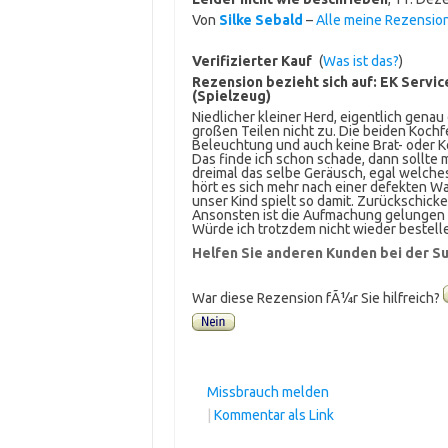
Von
Silke Sebald
–
Alle meine Rezensio
Verifizierter Kauf
(
Was ist das?
)
Rezension bezieht sich auf:
EK Servic
(Spielzeug)
Niedlicher kleiner Herd, eigentlich genau 
großen Teilen nicht zu. Die beiden Kochf
Beleuchtung und auch keine Brat- oder K
Das finde ich schon schade, dann sollte 
dreimal das selbe Geräusch, egal welch
hört es sich mehr nach einer defekten W
unser Kind spielt so damit. Zurückschicke
Ansonsten ist die Aufmachung gelungen 
Würde ich trotzdem nicht wieder bestell
Helfen Sie anderen Kunden bei der Su
War diese Rezension fÃ¼r Sie hilfreich?
Missbrauch melden
|
Kommentar als Link