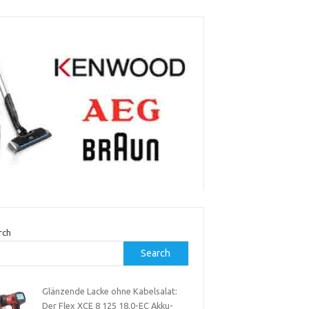
rch
Search
Glänzende Lacke ohne Kabelsalat:
Der Flex XCE 8 125 18.0-EC Akku-