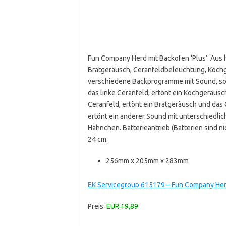
Fun Company Herd mit Backofen ‘Plus’. Aus 
Bratgeräusch, Ceranfeldbeleuchtung, Koch
verschiedene Backprogramme mit Sound, so
das linke Ceranfeld, ertönt ein Kochgeräus
Ceranfeld, ertönt ein Bratgeräusch und das
ertönt ein anderer Sound mit unterschiedlic
Hähnchen. Batterieantrieb (Batterien sind nic
24 cm.
256mm x 205mm x 283mm
EK Servicegroup 615179 – Fun Company Herd
Preis:
EUR 19,89