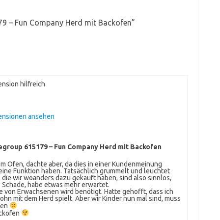
79 – Fun Company Herd mit Backofen
”
nsion hilfreich
ensionen ansehen
egroup 615179 – Fun Company Herd mit Backofen
em Ofen, dachte aber, da dies in einer Kundenmeinung
eine Funktion haben. Tatsächlich grummelt und leuchtet
 die wir woanders dazu gekauft haben, sind also sinnlos,
. Schade, habe etwas mehr erwartet.
lfe von Erwachsenen wird benötigt. Hatte gehofft, dass ich
hn mit dem Herd spielt. Aber wir Kinder nun mal sind, muss
den
ackofen