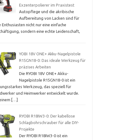
Exzenterpolierer im Praxistest
Autopflege und die akribische
Aufbereitung von Lacken sind für
e Enthusiasten nicht nur eine einfache
chäftigung, sondern eine echte Leidenschaft,
YOBI 18V ONE+ Akku-Nagelpistole
R15GN18-0: Das ideale Werkzeug für
präzises Arbeiten
Die RYOBI 18V ONE+ Akku-
Nagelpistole R15GN18-0 ist ein
tungsstarkes Werkzeug, das speziell für
dwerker und Heimwerker entwickelt wurde.
 einem
[…]
RYOBI R18IW3-0: Der kabellose
Schlagbohrschrauber für alle DIY-
Projekte
Der RYOBI R18IW3-0 ist ein