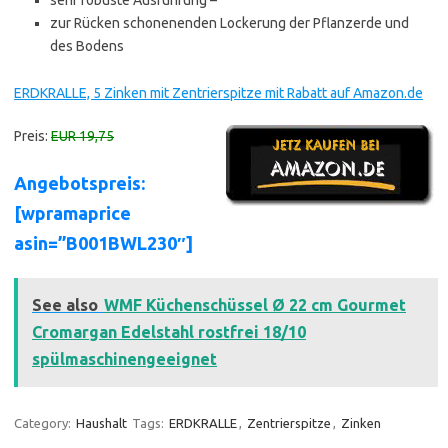
sehr robuste Ausführung –
zur Rücken schonenenden Lockerung der Pflanzerde und
des Bodens
ERDKRALLE, 5 Zinken mit Zentrierspitze mit Rabatt auf Amazon.de
Preis:
EUR 19,75
Angebotspreis:
[wpramaprice
asin=”B001BWL230″]
See also
WMF Küchenschüssel Ø 22 cm Gourmet
Cromargan Edelstahl rostfrei 18/10
spülmaschinengeeignet
Category:
Haushalt
Tags:
ERDKRALLE
,
Zentrierspitze
,
Zinken