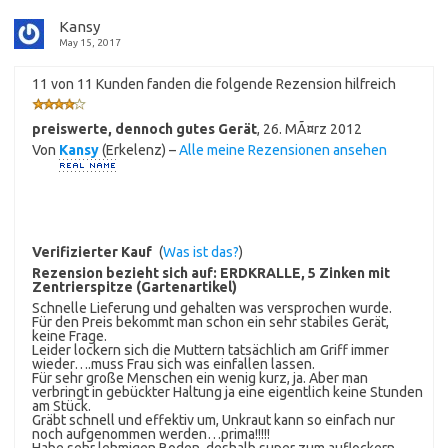
Kansy
May 15, 2017
11 von 11 Kunden fanden die folgende Rezension hilfreich
preiswerte, dennoch gutes Gerät
,
26. MÃ¤rz 2012
Von
Kansy
(Erkelenz) –
Alle meine Rezensionen ansehen
Verifizierter Kauf
(
Was ist das?
)
Rezension bezieht sich auf:
ERDKRALLE, 5 Zinken mit
Zentrierspitze (Gartenartikel)
Schnelle Lieferung und gehalten was versprochen wurde.
Für den Preis bekommt man schon ein sehr stabiles Gerät,
keine Frage.
Leider lockern sich die Muttern tatsächlich am Griff immer
wieder….muss Frau sich was einfallen lassen.
Für sehr große Menschen ein wenig kurz, ja. Aber man
verbringt in gebückter Haltung ja eine eigentlich keine Stunden
am Stück.
Gräbt schnell und effektiv um, Unkraut kann so einfach nur
noch aufgenommen werden…prima!!!!!
Habe sehr lehmigen Boden, deshalb super zum auflockern,