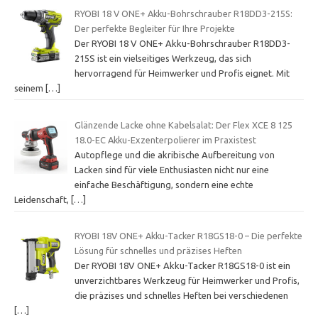
RYOBI 18 V ONE+ Akku-Bohrschrauber R18DD3-215S:
Der perfekte Begleiter für Ihre Projekte
Der RYOBI 18 V ONE+ Akku-Bohrschrauber R18DD3-
215S ist ein vielseitiges Werkzeug, das sich
hervorragend für Heimwerker und Profis eignet. Mit
seinem
[…]
Glänzende Lacke ohne Kabelsalat: Der Flex XCE 8 125
18.0-EC Akku-Exzenterpolierer im Praxistest
Autopflege und die akribische Aufbereitung von
Lacken sind für viele Enthusiasten nicht nur eine
einfache Beschäftigung, sondern eine echte
Leidenschaft,
[…]
RYOBI 18V ONE+ Akku-Tacker R18GS18-0 – Die perfekte
Lösung für schnelles und präzises Heften
Der RYOBI 18V ONE+ Akku-Tacker R18GS18-0 ist ein
unverzichtbares Werkzeug für Heimwerker und Profis,
die präzises und schnelles Heften bei verschiedenen
[…]