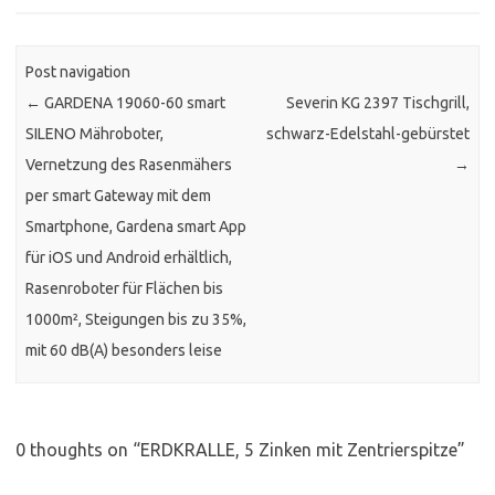
Post navigation
←
GARDENA 19060-60 smart
Severin KG 2397 Tischgrill,
SILENO Mähroboter,
schwarz-Edelstahl-gebürstet
Vernetzung des Rasenmähers
→
per smart Gateway mit dem
Smartphone, Gardena smart App
für iOS und Android erhältlich,
Rasenroboter für Flächen bis
1000m², Steigungen bis zu 35%,
mit 60 dB(A) besonders leise
0 thoughts on “
ERDKRALLE, 5 Zinken mit Zentrierspitze
”