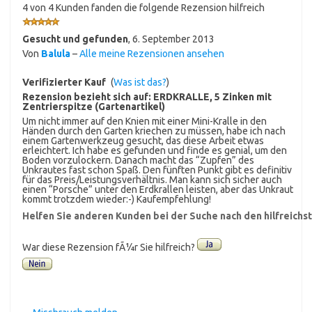
4 von 4 Kunden fanden die folgende Rezension hilfreich
Gesucht und gefunden
,
6. September 2013
Von
Balula
–
Alle meine Rezensionen ansehen
Verifizierter Kauf
(
Was ist das?
)
Rezension bezieht sich auf:
ERDKRALLE, 5 Zinken mit
Zentrierspitze (Gartenartikel)
Um nicht immer auf den Knien mit einer Mini-Kralle in den
Händen durch den Garten kriechen zu müssen, habe ich nach
einem Gartenwerkzeug gesucht, das diese Arbeit etwas
erleichtert. Ich habe es gefunden und finde es genial, um den
Boden vorzulockern. Danach macht das “Zupfen” des
Unkrautes fast schon Spaß. Den fünften Punkt gibt es definitiv
für das Preis/Leistungsverhältnis. Man kann sich sicher auch
einen “Porsche” unter den Erdkrallen leisten, aber das Unkraut
kommt trotzdem wieder:-) Kaufempfehlung!
Helfen Sie anderen Kunden bei der Suche nach den hilfreich
War diese Rezension fÃ¼r Sie hilfreich?