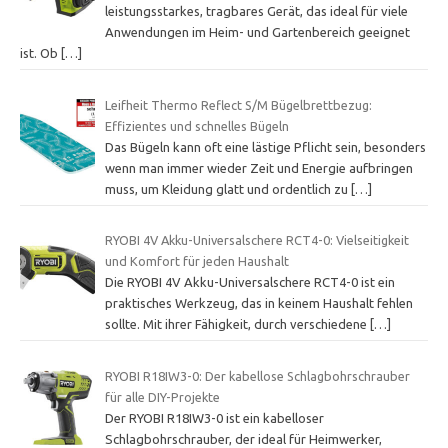
leistungsstarkes, tragbares Gerät, das ideal für viele
Anwendungen im Heim- und Gartenbereich geeignet
ist. Ob
[…]
Leifheit Thermo Reflect S/M Bügelbrettbezug:
Effizientes und schnelles Bügeln
Das Bügeln kann oft eine lästige Pflicht sein, besonders
wenn man immer wieder Zeit und Energie aufbringen
muss, um Kleidung glatt und ordentlich zu
[…]
RYOBI 4V Akku-Universalschere RCT4-0: Vielseitigkeit
und Komfort für jeden Haushalt
Die RYOBI 4V Akku-Universalschere RCT4-0 ist ein
praktisches Werkzeug, das in keinem Haushalt fehlen
sollte. Mit ihrer Fähigkeit, durch verschiedene
[…]
RYOBI R18IW3-0: Der kabellose Schlagbohrschrauber
für alle DIY-Projekte
Der RYOBI R18IW3-0 ist ein kabelloser
Schlagbohrschrauber, der ideal für Heimwerker,