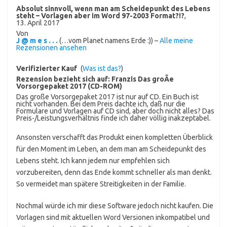
Absolut sinnvoll, wenn man am Scheidepunkt des Lebens
steht – Vorlagen aber im Word 97-2003 Format?!?
,
13. April 2017
Von
J @ m e s . . .
(…vom Planet namens Erde :)) –
Alle meine
Rezensionen ansehen
Verifizierter Kauf
(
Was ist das?
)
Rezension bezieht sich auf:
Franzis Das groÃe
Vorsorgepaket 2017 (CD-ROM)
Das große Vorsorgepaket 2017 ist nur auf CD. Ein Buch ist
nicht vorhanden. Bei dem Preis dachte ich, daß nur die
Formulare und Vorlagen auf CD sind, aber doch nicht alles? Das
Preis-/Leistungsverhältnis finde ich daher völlig inakzeptabel.
Ansonsten verschafft das Produkt einen kompletten Überblick
für den Moment im Leben, an dem man am Scheidepunkt des
Lebens steht. Ich kann jedem nur empfehlen sich
vorzubereiten, denn das Ende kommt schneller als man denkt.
So vermeidet man spätere Streitigkeiten in der Familie.
Nochmal würde ich mir diese Software jedoch nicht kaufen. Die
Vorlagen sind mit aktuellen Word Versionen inkompatibel und