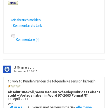
Missbrauch melden
|
Kommentar als Link
Kommentare (4)
J @ m e s . . .
November 22, 2017
10 von 10 Kunden fanden die folgende Rezension hilfreich
Absolut sinnvoll, wenn man am Scheidepunkt des Lebens
steht – Vorlagen aber im Word 97-2003 Format?!?
,
13. April 2017
Von
J @ m e s . . .
(…vom Planet namens Erde :)) –
Alle meine