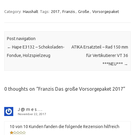
Category:
Haushalt
Tags:
2017
,
Franzis
,
Große
,
Vorsorgepaket
Post navigation
←
Hape E3132 – Schokoladen-
ATIKA Ersatzteil – Rad 150 mm
Fondue, Holzspielzeug
für Vertikutierer VT 36
***NEU***
→
0 thoughts on “
Franzis Das große Vorsorgepaket 2017
”
J @ m e s . . .
November 22, 2017
10 von 10 Kunden fanden die folgende Rezension hilfreich