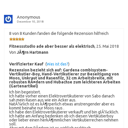
Anonymous
December 10, 2018
8 von 8 Kunden fanden die folgende Rezension hilfreich
Fitnessstudio ade aber besser als elektrisch
,
25. Mai 2018
Von
JÃ¶rn Hartmann
Verifizierter Kauf
(
Was ist das?
)
Rezension bezieht sich auf:
Gardena combisystem-
Vertikutier-Boy, Hand-Vertikutierer zur Beseitigung von
Moos, Unkraut und Rasenfilz, 32 cm Arbeitsbreite, mit
robusten RÃ¤dern und Hubachse zum leichteren Arbeiten
(Gartenartikel)
Ich bin begeistert.
Ich hatte vorher einen Elektrovertikutierer von Sabo danach
sah mein Rasen aus wie ein Acker aus.
NatÃ¼rlich ist es kÃ¶rperlich etwas anstrengender aber es
kommt beinahe nur Moos raus .
Ich habe den Elektrovertikutierer verkauft und bin glÃ¼cklich.
Ich hatte am Anfang bedenken ob ich diesen Vertikutierboy
oder lieber einen herkÃ¶mmlichen Vertikutierrechen nehmen
soll.
Aber mit dem RÃ¤dern ist es wirklich praktisch.