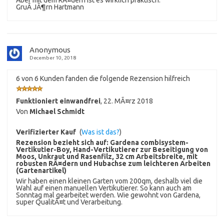
GruÃ JÃ¶rn Hartmann
Anonymous
December 10, 2018
6 von 6 Kunden fanden die folgende Rezension hilfreich
Funktioniert einwandfrei
,
22. MÃ¤rz 2018
Von
Michael Schmidt
Verifizierter Kauf
(
Was ist das?
)
Rezension bezieht sich auf:
Gardena combisystem-
Vertikutier-Boy, Hand-Vertikutierer zur Beseitigung von
Moos, Unkraut und Rasenfilz, 32 cm Arbeitsbreite, mit
robusten RÃ¤dern und Hubachse zum leichteren Arbeiten
(Gartenartikel)
Wir haben einen kleinen Garten vom 200qm, deshalb viel die
Wahl auf einen manuellen Vertikutierer. So kann auch am
Sonntag mal gearbeitet werden. Wie gewohnt von Gardena,
super QualitÃ¤t und Verarbeitung.