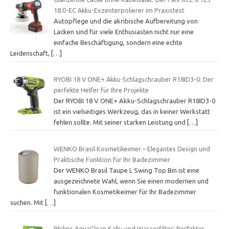
18.0-EC Akku-Exzenterpolierer im Praxistest
Autopflege und die akribische Aufbereitung von
Lacken sind für viele Enthusiasten nicht nur eine
einfache Beschäftigung, sondern eine echte
Leidenschaft,
[…]
RYOBI 18 V ONE+ Akku-Schlagschrauber R18ID3-0: Der
perfekte Helfer für Ihre Projekte
Der RYOBI 18 V ONE+ Akku-Schlagschrauber R18ID3-0
ist ein vielseitiges Werkzeug, das in keiner Werkstatt
fehlen sollte. Mit seiner starken Leistung und
[…]
WENKO Brasil Kosmetikeimer – Elegantes Design und
Praktische Funktion für Ihr Badezimmer
Der WENKO Brasil Taupe L Swing Top Bin ist eine
ausgezeichnete Wahl, wenn Sie einen modernen und
funktionalen Kosmetikeimer für Ihr Badezimmer
suchen. Mit
[…]
Philips AquaClean Kalk- und Wasserfilter: Perfekter