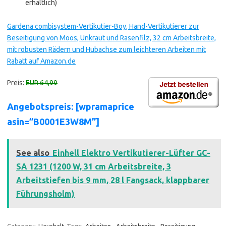
erhältlich)
Gardena combisystem-Vertikutier-Boy, Hand-Vertikutierer zur
Beseitigung von Moos, Unkraut und Rasenfilz, 32 cm Arbeitsbreite,
mit robusten Rädern und Hubachse zum leichteren Arbeiten mit
Rabatt auf Amazon.de
Preis:
EUR 64,99
Angebotspreis: [wpramaprice
asin=”B0001E3W8M”]
See also
Einhell Elektro Vertikutierer-Lüfter GC-
SA 1231 (1200 W, 31 cm Arbeitsbreite, 3
Arbeitstiefen bis 9 mm, 28 l Fangsack, klappbarer
Führungsholm)