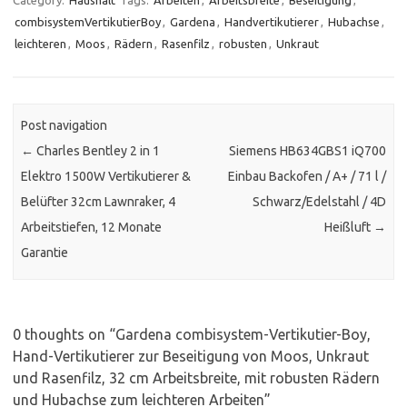
Category:
Haushalt
Tags:
Arbeiten
,
Arbeitsbreite
,
Beseitigung
,
combisystemVertikutierBoy
,
Gardena
,
Handvertikutierer
,
Hubachse
,
leichteren
,
Moos
,
Rädern
,
Rasenfilz
,
robusten
,
Unkraut
Post navigation
←
Charles Bentley 2 in 1
Siemens HB634GBS1 iQ700
Elektro 1500W Vertikutierer &
Einbau Backofen / A+ / 71 l /
Belüfter 32cm Lawnraker, 4
Schwarz/Edelstahl / 4D
Arbeitstiefen, 12 Monate
Heißluft
→
Garantie
0 thoughts on “
Gardena combisystem-Vertikutier-Boy,
Hand-Vertikutierer zur Beseitigung von Moos, Unkraut
und Rasenfilz, 32 cm Arbeitsbreite, mit robusten Rädern
und Hubachse zum leichteren Arbeiten
”