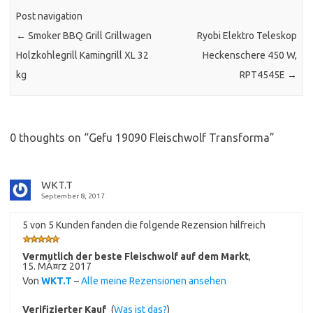
Post navigation
←
Smoker BBQ Grill Grillwagen
Ryobi Elektro Teleskop
Holzkohlegrill Kamingrill XL 32
Heckenschere 450 W,
kg
RPT4545E
→
0 thoughts on “
Gefu 19090 Fleischwolf Transforma
”
WKT.T
September 8, 2017
5 von 5 Kunden fanden die folgende Rezension hilfreich
Vermutlich der beste Fleischwolf auf dem Markt
,
15. MÃ¤rz 2017
Von
WKT.T
–
Alle meine Rezensionen ansehen
Verifizierter Kauf
(
Was ist das?
)