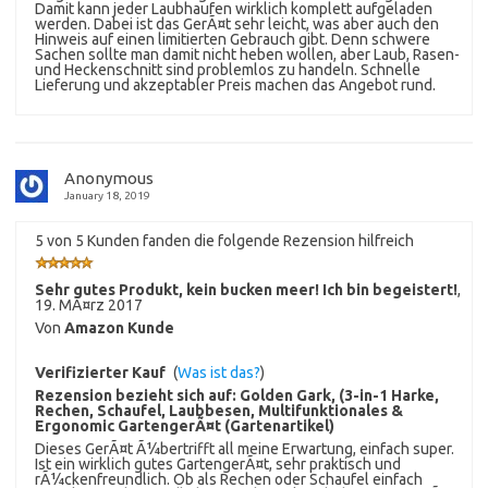
Damit kann jeder Laubhaufen wirklich komplett aufgeladen
werden. Dabei ist das GerÃ¤t sehr leicht, was aber auch den
Hinweis auf einen limitierten Gebrauch gibt. Denn schwere
Sachen sollte man damit nicht heben wollen, aber Laub, Rasen-
und Heckenschnitt sind problemlos zu handeln. Schnelle
Lieferung und akzeptabler Preis machen das Angebot rund.
Anonymous
January 18, 2019
5 von 5 Kunden fanden die folgende Rezension hilfreich
Sehr gutes Produkt, kein bucken meer! Ich bin begeistert!
,
19. MÃ¤rz 2017
Von
Amazon Kunde
Verifizierter Kauf
(
Was ist das?
)
Rezension bezieht sich auf:
Golden Gark, (3-in-1 Harke,
Rechen, Schaufel, Laubbesen, Multifunktionales &
Ergonomic GartengerÃ¤t (Gartenartikel)
Dieses GerÃ¤t Ã¼bertrifft all meine Erwartung, einfach super.
Ist ein wirklich gutes GartengerÃ¤t, sehr praktisch und
rÃ¼ckenfreundlich. Ob als Rechen oder Schaufel einfach