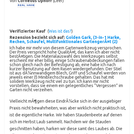
Von
Cornelius Uphoff
(Leer)
Verifizierter Kauf
(
Was ist das?
)
Rezension bezieht sich auf:
Golden Gark, (3-in-1 Harke,
Rechen, Schaufel, Multifunktionales GartengerÃ¤t (2)
Ich habe mir mehr von diesem Gartenwerkzeug versprochen.
Der Preis verspricht hohe QualitÃ¤t, das kann ich aber nicht
bestÃ¤tigen. Die Materialauswahl des Werkzeuges selbst
erscheint mir eher billig, einige Schraubenabdeckungen fallen
schon gleich nach der Befestigung ab, eine habe ich nach
kurzer Benutzung auf dem Rasen wiedergefunden. Der Stiel
ist aus dÃ¼nnwandigem Blech, Griff und Schaufel werden von
jeweils einer (!) Miniblechschraube gehalten. Das hat mit
solidem Werkzeug nicht viel zu tun. Ich kann mir nicht
vorstellen, dass sie einem ein gelegentliches “Vergessen” im
Garten nicht verzeihen.
Vielleicht mÃ¶gen diese EindrÃ¼cke sich in der ausgiebiger
Praxis nicht bewahrheiten, was aber wirklich nicht praktisch ist,
ist die eigentliche Harke. Wir haben Staudenbeete auf denen
sich im Herbst Laub sammelt. Nachdem wir die Stauden
geschnitten haben, harken wir diese samt des Laubes ab. Die