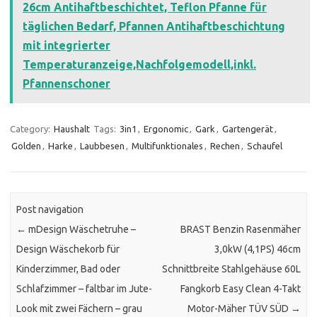
26cm Antihaftbeschichtet, Teflon Pfanne für
täglichen Bedarf, Pfannen Antihaftbeschichtung
mit integrierter
Temperaturanzeige,Nachfolgemodell,inkl.
Pfannenschoner
Category:
Haushalt
Tags:
3in1
,
Ergonomic
,
Gark
,
Gartengerät
,
Golden
,
Harke
,
Laubbesen
,
Multifunktionales
,
Rechen
,
Schaufel
Post navigation
←
mDesign Wäschetruhe –
BRAST Benzin Rasenmäher
Design Wäschekorb für
3,0kW (4,1PS) 46cm
Kinderzimmer, Bad oder
Schnittbreite Stahlgehäuse 60L
Schlafzimmer – faltbar im Jute-
Fangkorb Easy Clean 4-Takt
Look mit zwei Fächern – grau
Motor-Mäher TÜV SÜD
→