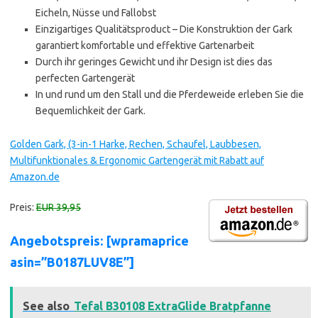
Eicheln, Nüsse und Fallobst
Einzigartiges Qualitätsproduct – Die Konstruktion der Gark
garantiert komfortable und effektive Gartenarbeit
Durch ihr geringes Gewicht und ihr Design ist dies das
perfecten Gartengerät
In und rund um den Stall und die Pferdeweide erleben Sie die
Bequemlichkeit der Gark.
Golden Gark, (3-in-1 Harke, Rechen, Schaufel, Laubbesen,
Multifunktionales & Ergonomic Gartengerät mit Rabatt auf
Amazon.de
Preis:
EUR 39,95
Angebotspreis: [wpramaprice
asin=”B0187LUV8E”]
See also
Tefal B30108 ExtraGlide Bratpfanne