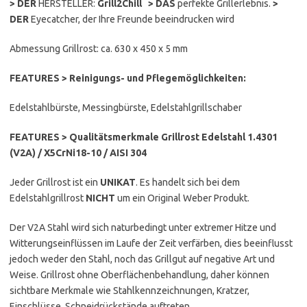
> DER
HERSTELLER:
Grill2Chill >
DAS
perfekte Grillerlebnis.
>
DER
Eyecatcher, der Ihre Freunde beeindrucken wird
Abmessung Grillrost: ca. 630 x 450 x 5 mm
FEATURES > Reinigungs- und Pflegemöglichkeiten:
Edelstahlbürste, Messingbürste, Edelstahlgrillschaber
FEATURES > Qualitätsmerkmale Grillrost Edelstahl 1.4301
(V2A) / X5CrNi18-10 / AISI 304
Jeder Grillrost ist ein
UNIKAT
. Es handelt sich bei dem
Edelstahlgrillrost
NICHT
um ein Original Weber Produkt.
Der V2A Stahl wird sich naturbedingt unter extremer Hitze und
Witterungseinflüssen im Laufe der Zeit verfärben, dies beeinflusst
jedoch weder den Stahl, noch das Grillgut auf negative Art und
Weise. Grillrost ohne Oberflächenbehandlung, daher können
sichtbare Merkmale wie Stahlkennzeichnungen, Kratzer,
Einschlüsse, Schneidrückstände auftreten.