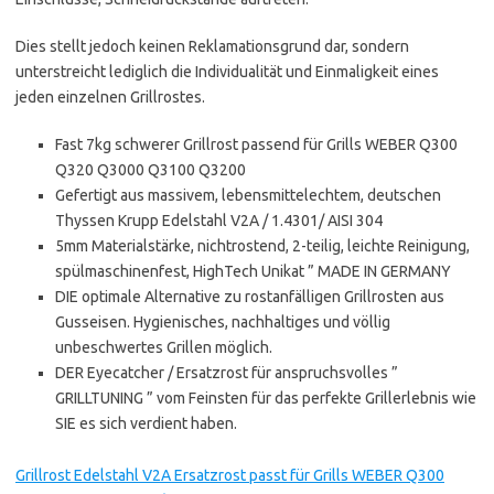
Dies stellt jedoch keinen Reklamationsgrund dar, sondern
unterstreicht lediglich die Individualität und Einmaligkeit eines
jeden einzelnen Grillrostes.
Fast 7kg schwerer Grillrost passend für Grills WEBER Q300
Q320 Q3000 Q3100 Q3200
Gefertigt aus massivem, lebensmittelechtem, deutschen
Thyssen Krupp Edelstahl V2A / 1.4301/ AISI 304
5mm Materialstärke, nichtrostend, 2-teilig, leichte Reinigung,
spülmaschinenfest, HighTech Unikat ” MADE IN GERMANY
DIE optimale Alternative zu rostanfälligen Grillrosten aus
Gusseisen. Hygienisches, nachhaltiges und völlig
unbeschwertes Grillen möglich.
DER Eyecatcher / Ersatzrost für anspruchsvolles ”
GRILLTUNING ” vom Feinsten für das perfekte Grillerlebnis wie
SIE es sich verdient haben.
Grillrost Edelstahl V2A Ersatzrost passt für Grills WEBER Q300