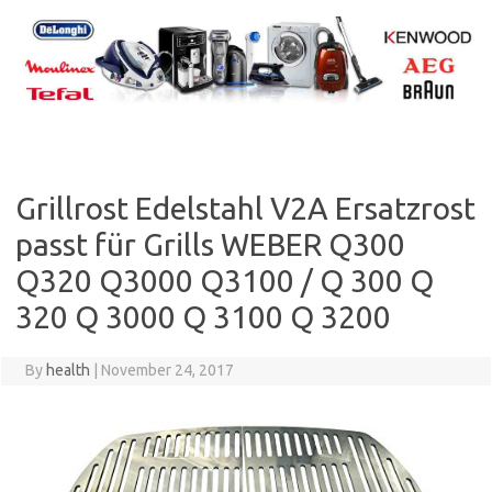
Skip
to
content
Grillrost Edelstahl V2A Ersatzrost
passt für Grills WEBER Q300
Q320 Q3000 Q3100 / Q 300 Q
320 Q 3000 Q 3100 Q 3200
By
health
|
November 24, 2017