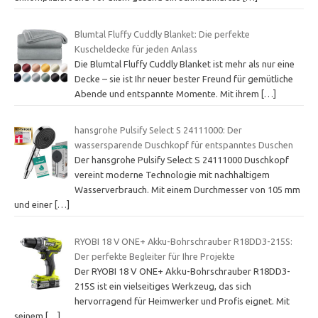
Blumtal Fluffy Cuddly Blanket: Die perfekte
Kuscheldecke für jeden Anlass
Die Blumtal Fluffy Cuddly Blanket ist mehr als nur eine
Decke – sie ist Ihr neuer bester Freund für gemütliche
Abende und entspannte Momente. Mit ihrem
[…]
hansgrohe Pulsify Select S 24111000: Der
wassersparende Duschkopf für entspanntes Duschen
Der hansgrohe Pulsify Select S 24111000 Duschkopf
vereint moderne Technologie mit nachhaltigem
Wasserverbrauch. Mit einem Durchmesser von 105 mm
und einer
[…]
RYOBI 18 V ONE+ Akku-Bohrschrauber R18DD3-215S:
Der perfekte Begleiter für Ihre Projekte
Der RYOBI 18 V ONE+ Akku-Bohrschrauber R18DD3-
215S ist ein vielseitiges Werkzeug, das sich
hervorragend für Heimwerker und Profis eignet. Mit
seinem
[…]