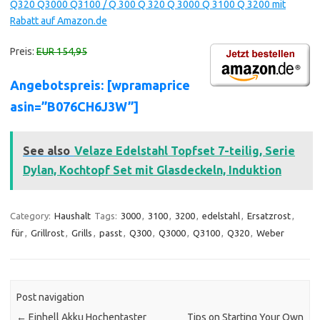
Q320 Q3000 Q3100 / Q 300 Q 320 Q 3000 Q 3100 Q 3200 mit
Rabatt auf Amazon.de
Preis:
EUR 154,95
Angebotspreis: [wpramaprice
asin=”B076CH6J3W”]
See also
Velaze Edelstahl Topfset 7-teilig, Serie
Dylan, Kochtopf Set mit Glasdeckeln, Induktion
Category:
Haushalt
Tags:
3000
,
3100
,
3200
,
edelstahl
,
Ersatzrost
,
für
,
Grillrost
,
Grills
,
passt
,
Q300
,
Q3000
,
Q3100
,
Q320
,
Weber
Post navigation
←
Einhell Akku Hochentaster
Tips on Starting Your Own