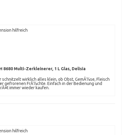
nsion hilfreich
 8680 Multi-Zerkleinerer, 1 L Glas, Delisia
r schnitzelt wirklich alles klein, ob Obst, GemÃ¼se, Fleisch
er gefrorenen FrÃ¼chte. Einfach in der Bedienung und
rÃ¤t immer wieder kaufen.
nsion hilfreich