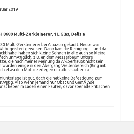
bruar 2019
 8680 Multi-Zerkleinerer, 1 L Glas, Delisia
80 Multi-Zerkleinerer bei Amazon gekauft. Heute war
erÃ¤t begeistert gewesen. Dann kam die Reinigung… und da
ckt habe, haben sich kleine Sehnen in alle auch so kleine
infach unmÃ¶glich, z.B. an dem Messerbaum untere
itze, die nach meiner Meinung da Ã¼berhaupt nicht sein
 wurden einige in den Ãbergang Wellenbereich (Ring mit
 ich etwa den Motor zerlegen um alles sauber zu
unterlage ist gut, doch die hat keine Befestigung zum
ls nÃ¶tig. Also wenn jemand nur Obst und GemÃ¼se
onst lieber im Laden einen kaufen, davor aber alle kritischen