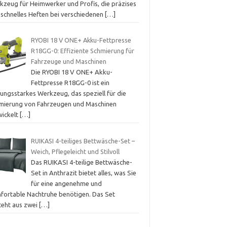
kzeug für Heimwerker und Profis, die präzises
 schnelles Heften bei verschiedenen
[…]
RYOBI 18 V ONE+ Akku-Fettpresse
R18GG-0: Effiziente Schmierung für
Fahrzeuge und Maschinen
Die RYOBI 18 V ONE+ Akku-
Fettpresse R18GG-0 ist ein
tungsstarkes Werkzeug, das speziell für die
mierung von Fahrzeugen und Maschinen
wickelt
[…]
RUIKASI 4-teiliges Bettwäsche-Set –
Weich, Pflegeleicht und Stilvoll
Das RUIKASI 4-teilige Bettwäsche-
Set in Anthrazit bietet alles, was Sie
für eine angenehme und
fortable Nachtruhe benötigen. Das Set
teht aus zwei
[…]