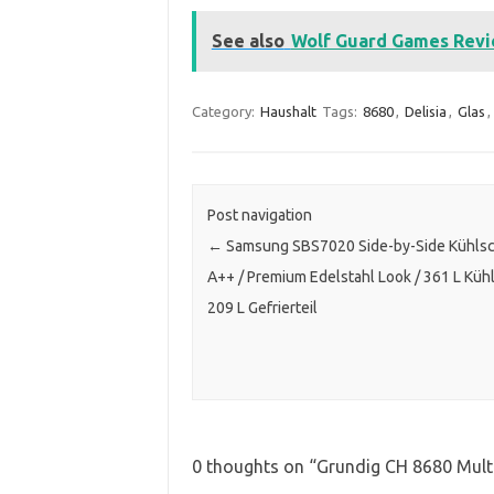
See also
Wolf Guard Games Revie
Category:
Haushalt
Tags:
8680
,
Delisia
,
Glas
,
Post navigation
←
Samsung SBS7020 Side-by-Side Kühlsc
A++ / Premium Edelstahl Look / 361 L Kühlt
209 L Gefrierteil
0 thoughts on “
Grundig CH 8680 Multi-