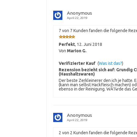
Anonymous
April 22, 2019
7 von 7 Kunden fanden die folgende Reze
Perfekt
,
12. Juni 2018
Von
Marion G.
Verifizierter Kauf
(
Was ist das?
)
Rezension bezieht sich auf:
Grundig CH
(Haushaltswaren)
Der beste Zerkleinerer den ich je hatte. E
(kann man selbst Hackfleisch machen) od
ebenso in der Reinigung. WÃ¼rde das Ge
Anonymous
April 22, 2019
2 von 2 Kunden fanden die folgende Reze