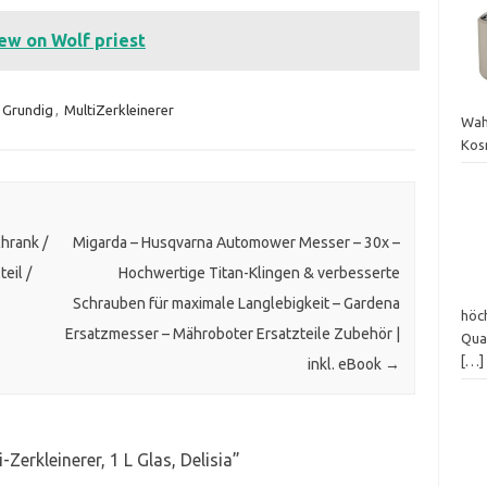
w on Wolf priest
Grundig
,
MultiZerkleinerer
Wah
Kos
hrank /
Migarda – Husqvarna Automower Messer – 30x –
eil /
Hochwertige Titan-Klingen & verbesserte
Schrauben für maximale Langlebigkeit – Gardena
höch
Ersatzmesser – Mähroboter Ersatzteile Zubehör |
Qua
[…]
inkl. eBook
→
Zerkleinerer, 1 L Glas, Delisia
”