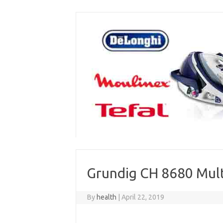
Skip
to
content
Grundig CH 8680 Multi-
By
health
|
April 22, 2019