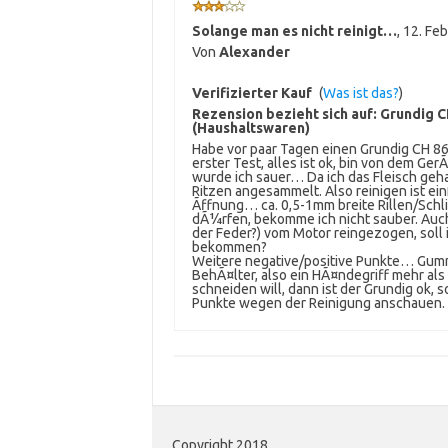
Solange man es nicht reinigt…
,
12. Fe
Von
Alexander
Verifizierter Kauf
(
Was ist das?
)
Rezension bezieht sich auf:
Grundig CH
(Haushaltswaren)
Habe vor paar Tagen einen Grundig CH 86
erster Test, alles ist ok, bin von dem G
wurde ich sauer… Da ich das Fleisch geha
Ritzen angesammelt. Also reinigen ist e
Ãffnung… ca. 0,5-1mm breite Rillen/Schl
dÃ¼rfen, bekomme ich nicht sauber. Auch
der Feder?) vom Motor reingezogen, soll
bekommen?
Weitere negative/positive Punkte… Gummi
BehÃ¤lter, also ein HÃ¤ndegriff mehr a
schneiden will, dann ist der Grundig ok, s
Punkte wegen der Reinigung anschauen.
Copyright 2018