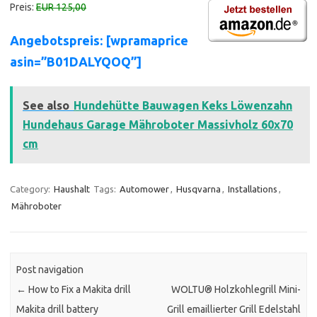
Preis:
EUR 125,00
Angebotspreis: [wpramaprice
asin=”B01DALYQOQ”]
See also
Hundehütte Bauwagen Keks Löwenzahn
Hundehaus Garage Mähroboter Massivholz 60x70
cm
Category:
Haushalt
Tags:
Automower
,
Husqvarna
,
Installations
,
Mähroboter
Post navigation
←
How to Fix a Makita drill
WOLTU® Holzkohlegrill Mini-
Makita drill battery
Grill emaillierter Grill Edelstahl