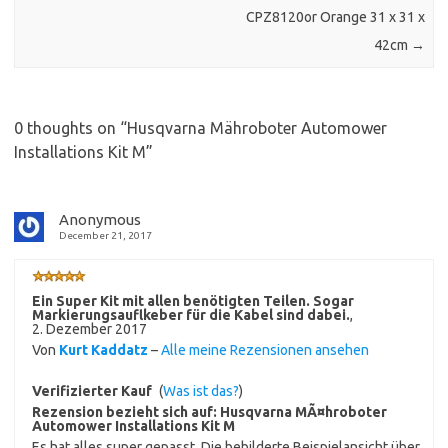
CPZ8120or Orange 31 x 31 x
42cm
→
0 thoughts on “
Husqvarna Mähroboter Automower
Installations Kit M
”
Anonymous
December 21, 2017
Ein Super Kit mit allen benötigten Teilen. Sogar
Markierungsauflkeber für die Kabel sind dabei.
,
2. Dezember 2017
Von
Kurt Kaddatz
–
Alle meine Rezensionen ansehen
Verifizierter Kauf
(
Was ist das?
)
Rezension bezieht sich auf:
Husqvarna MÃ¤hroboter
Automower Installations Kit M
Es hat alles super gepasst. Die bebilderte Beispielansicht über