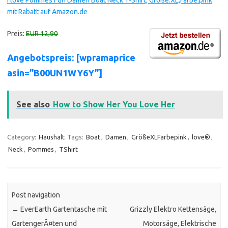
I love Pommes Fun Damen Boat Neck T-Shirt, Größe:XL;Farbe:pink
mit Rabatt auf Amazon.de
Preis:
EUR 12,90
Angebotspreis: [wpramaprice
asin=”B00UN1WY6Y”]
See also
How to Show Her You Love Her
Category:
Haushalt
Tags:
Boat
,
Damen
,
GrößeXLFarbepink
,
love®
,
Neck
,
Pommes
,
TShirt
Post navigation
←
EverEarth Gartentasche mit
Grizzly Elektro Kettensäge,
GartengerÃ¤ten und
Motorsäge, Elektrische