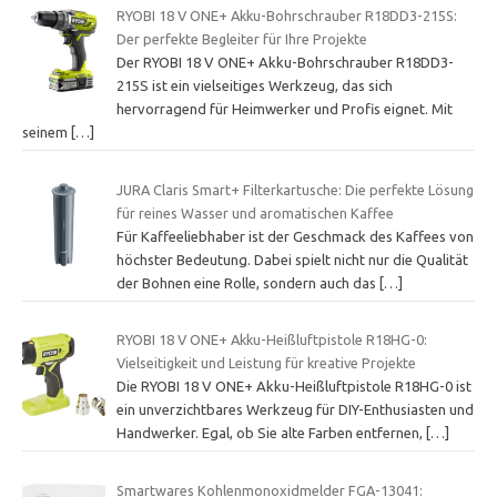
RYOBI 18 V ONE+ Akku-Bohrschrauber R18DD3-215S:
Der perfekte Begleiter für Ihre Projekte
Der RYOBI 18 V ONE+ Akku-Bohrschrauber R18DD3-
215S ist ein vielseitiges Werkzeug, das sich
hervorragend für Heimwerker und Profis eignet. Mit
seinem
[…]
JURA Claris Smart+ Filterkartusche: Die perfekte Lösung
für reines Wasser und aromatischen Kaffee
Für Kaffeeliebhaber ist der Geschmack des Kaffees von
höchster Bedeutung. Dabei spielt nicht nur die Qualität
der Bohnen eine Rolle, sondern auch das
[…]
RYOBI 18 V ONE+ Akku-Heißluftpistole R18HG-0:
Vielseitigkeit und Leistung für kreative Projekte
Die RYOBI 18 V ONE+ Akku-Heißluftpistole R18HG-0 ist
ein unverzichtbares Werkzeug für DIY-Enthusiasten und
Handwerker. Egal, ob Sie alte Farben entfernen,
[…]
Smartwares Kohlenmonoxidmelder FGA-13041: