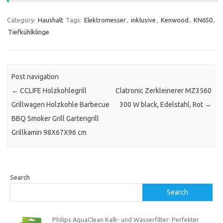
Category:
Haushalt
Tags:
Elektromesser
,
inklusive
,
Kenwood
,
KN650
,
Tiefkühlklinge
Post navigation
←
CCLIFE Holzkohlegrill
Clatronic Zerkleinerer MZ3560
Grillwagen Holzkohle Barbecue
300 W black, Edelstahl, Rot
→
BBQ Smoker Grill Gartengrill
Grillkamin 98X67X96 cm
Search
Search
Philips AquaClean Kalk- und Wasserfilter: Perfekter