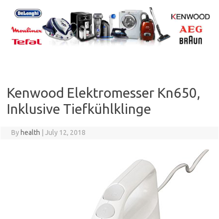
Skip
to
content
Kenwood Elektromesser Kn650,
Inklusive Tiefkühlklinge
By
health
|
July 12, 2018