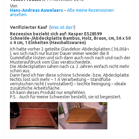
Von
Hans-Andreas Auwelaers
–
Alle meine Rezensionen
ansehen
Verifizierter Kauf
(
Was ist das?
)
Rezension bezieht sich auf:
Kesper E528599
Schneide-/Abdeckplatte Bambus, Holz, Braun, cm, 56 x 50
x 4 cm, 1 Einheiten (Haushaltswaren)
Ich hatte vorher 2 geteilte Glasdekor-Abdeckplatten ( 36,00â¬
), wo sich nach nur kurzer Dauer immer wieder die 8
Gummifüße lösten und sich dann auch noch nach und nach der
Musteraufdruck vom Glas verabschiedete.
Die Abdeckplatten sahen nach ca. 2 Jahren einfach nicht mehr
schön aus.
Dann fand ich hier diese schöne Schneide- bzw. Abdeckplatte.
Nichts löst sich mehr – 1 A Verarbeitung – Standfüße
verrutschen nicht ( vorinstalliert) – leichte Reinigung – ideale
zusätzliche Arbeitsfläche.
Ich kann dieses Produkt nur empfehlen.
P.S. : Auch für meine Schwester bestellt, sie ist begeistert.