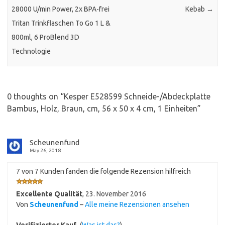
28000 U/min Power, 2x BPA-frei
Kebab
→
Tritan Trinkflaschen To Go 1 L &
800ml, 6 ProBlend 3D
Technologie
0 thoughts on “
Kesper E528599 Schneide-/Abdeckplatte
Bambus, Holz, Braun, cm, 56 x 50 x 4 cm, 1 Einheiten
”
Scheunenfund
May 26, 2018
7 von 7 Kunden fanden die folgende Rezension hilfreich
Excellente Qualität
,
23. November 2016
Von
Scheunenfund
–
Alle meine Rezensionen ansehen
Verifizierter Kauf
(
Was ist das?
)