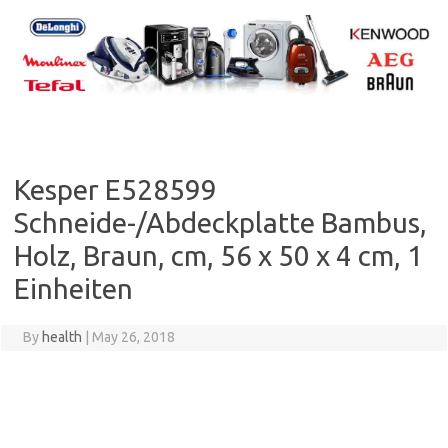
Skip
to
content
Kesper E528599
Schneide-/Abdeckplatte Bambus,
Holz, Braun, cm, 56 x 50 x 4 cm, 1
Einheiten
By
health
|
May 26, 2018