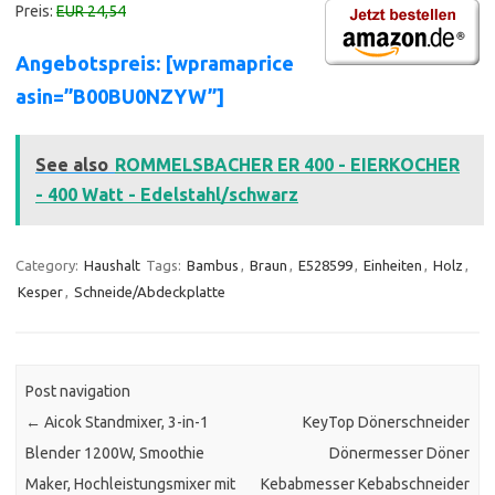
Preis:
EUR 24,54
Angebotspreis: [wpramaprice
asin=”B00BU0NZYW”]
See also
ROMMELSBACHER ER 400 - EIERKOCHER
- 400 Watt - Edelstahl/schwarz
Category:
Haushalt
Tags:
Bambus
,
Braun
,
E528599
,
Einheiten
,
Holz
,
Kesper
,
Schneide/Abdeckplatte
Post navigation
←
Aicok Standmixer, 3-in-1
KeyTop Dönerschneider
Blender 1200W, Smoothie
Dönermesser Döner
Maker, Hochleistungsmixer mit
Kebabmesser Kebabschneider