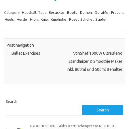
Category:
Haushalt
Tags:
Bestickte
,
Boots
,
Damen
,
DoraMe
,
Frauen
,
Heels
,
Herde
,
High
,
Knie
,
Kniehohe
,
Rose
,
Schuhe
,
Stiefel
Post navigation
←
Ballet Exercises
VonShef 1000W UltraBlend
Standmixer & Smoothie Maker
inkl. 800ml und 500ml Behälter
→
Search
Search
RYOBI 18V ONE+ Akku-Kartuschenpresse RCG18-0 –