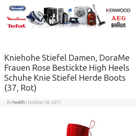
Skip
to
content
Kniehohe Stiefel Damen, DoraMe
Frauen Rose Bestickte High Heels
Schuhe Knie Stiefel Herde Boots
(37, Rot)
By
health
|
October 28, 2017