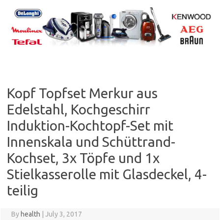
Skip
to
content
Kopf Topfset Merkur aus
Edelstahl, Kochgeschirr
Induktion-Kochtopf-Set mit
Innenskala und Schüttrand-
Kochset, 3x Töpfe und 1x
Stielkasserolle mit Glasdeckel, 4-
teilig
By
health
|
July 3, 2017