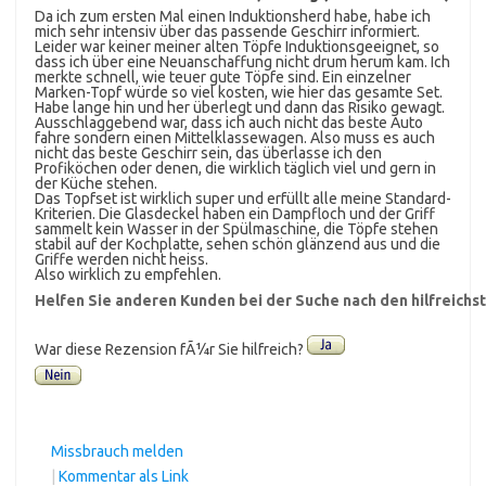
Da ich zum ersten Mal einen Induktionsherd habe, habe ich
mich sehr intensiv über das passende Geschirr informiert.
Leider war keiner meiner alten Töpfe Induktionsgeeignet, so
dass ich über eine Neuanschaffung nicht drum herum kam. Ich
merkte schnell, wie teuer gute Töpfe sind. Ein einzelner
Marken-Topf würde so viel kosten, wie hier das gesamte Set.
Habe lange hin und her überlegt und dann das Risiko gewagt.
Ausschlaggebend war, dass ich auch nicht das beste Auto
fahre sondern einen Mittelklassewagen. Also muss es auch
nicht das beste Geschirr sein, das überlasse ich den
Profiköchen oder denen, die wirklich täglich viel und gern in
der Küche stehen.
Das Topfset ist wirklich super und erfüllt alle meine Standard-
Kriterien. Die Glasdeckel haben ein Dampfloch und der Griff
sammelt kein Wasser in der Spülmaschine, die Töpfe stehen
stabil auf der Kochplatte, sehen schön glänzend aus und die
Griffe werden nicht heiss.
Also wirklich zu empfehlen.
Helfen Sie anderen Kunden bei der Suche nach den hilfreich
War diese Rezension fÃ¼r Sie hilfreich?
Missbrauch melden
|
Kommentar als Link