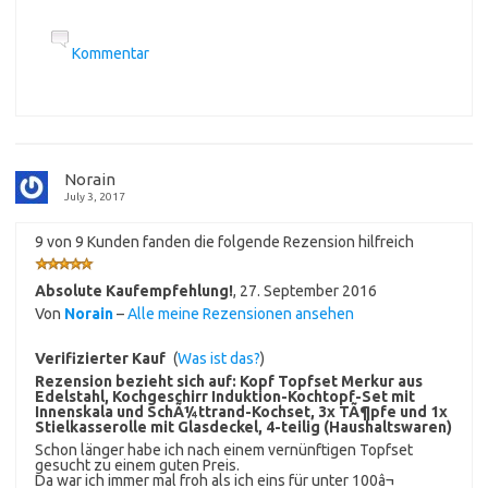
Kommentar
Norain
July 3, 2017
9 von 9 Kunden fanden die folgende Rezension hilfreich
Absolute Kaufempfehlung!
,
27. September 2016
Von
Norain
–
Alle meine Rezensionen ansehen
Verifizierter Kauf
(
Was ist das?
)
Rezension bezieht sich auf:
Kopf Topfset Merkur aus
Edelstahl, Kochgeschirr Induktion-Kochtopf-Set mit
Innenskala und SchÃ¼ttrand-Kochset, 3x TÃ¶pfe und 1x
Stielkasserolle mit Glasdeckel, 4-teilig (Haushaltswaren)
Schon länger habe ich nach einem vernünftigen Topfset
gesucht zu einem guten Preis.
Da war ich immer mal froh als ich eins für unter 100â¬