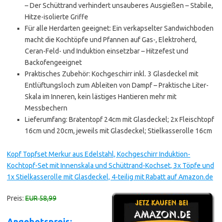
– Der Schüttrand verhindert unsauberes Ausgießen – Stabile,
Hitze-isolierte Griffe
Für alle Herdarten geeignet: Ein verkapselter Sandwichboden
macht die Kochtöpfe und Pfannen auf Gas-, Elektroherd,
Ceran-Feld- und Induktion einsetzbar – Hitzefest und
Backofengeeignet
Praktisches Zubehör: Kochgeschirr inkl. 3 Glasdeckel mit
Entlüftungsloch zum Ableiten von Dampf – Praktische Liter-
Skala im Inneren, kein lästiges Hantieren mehr mit
Messbechern
Lieferumfang: Bratentopf 24cm mit Glasdeckel; 2x Fleischtopf
16cm und 20cm, jeweils mit Glasdeckel; Stielkasserolle 16cm
Kopf Topfset Merkur aus Edelstahl, Kochgeschirr Induktion-
Kochtopf-Set mit Innenskala und Schüttrand-Kochset, 3x Töpfe und
1x Stielkasserolle mit Glasdeckel, 4-teilig mit Rabatt auf Amazon.de
Preis:
EUR 58,99
Angebotspreis: