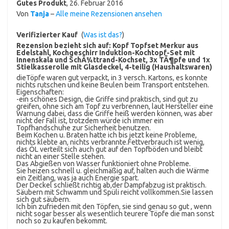
Gutes Produkt
,
26. Februar 2016
Von
Tanja
–
Alle meine Rezensionen ansehen
Verifizierter Kauf
(
Was ist das?
)
Rezension bezieht sich auf:
Kopf Topfset Merkur aus
Edelstahl, Kochgeschirr Induktion-Kochtopf-Set mit
Innenskala und SchÃ¼ttrand-Kochset, 3x TÃ¶pfe und 1x
Stielkasserolle mit Glasdeckel, 4-teilig (Haushaltswaren)
dieTöpfe waren gut verpackt, in 3 versch. Kartons, es konnte
nichts rutschen und keine Beulen beim Transport entstehen.
Eigenschaften:
-ein schönes Design, die Griffe sind praktisch, sind gut zu
greifen, ohne sich am Topf zu verbrennen, laut Hersteller eine
Warnung dabei, dass die Griffe heiß werden können, was aber
nicht der Fall ist, trotzdem würde ich immer ein
Topfhandschuhe zur Sicherheit benutzen.
Beim Kochen u. Braten hatte ich bis jetzt keine Probleme,
nichts klebte an, nichts verbrannte.Fettverbrauch ist wenig,
das ÖL verteilt sich auch gut auf den Topfböden und bleibt
nicht an einer Stelle stehen.
Das Abgießen von Wasser funktioniert ohne Probleme.
Sie heizen schnell u. gleichmäßig auf, halten auch die Wärme
ein Zeitlang, was ja auch Energie spart.
Der Deckel schließt richtig ab,der Dampfabzug ist praktisch.
Säubern mit Schwamm und Spüli reicht vollkommen.Sie lassen
sich gut säubern.
Ich bin zufrieden mit den Töpfen, sie sind genau so gut , wenn
nicht sogar besser als wesentlich teurere Töpfe die man sonst
noch so zu kaufen bekommt.