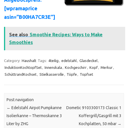
[wpramaprice
asin=”B00HA7CR3E”]
See also
Smoothie Recipes: Ways to Make
Smoothies
Category:
Haushalt
Tags:
4teilig
,
edelstahl
,
Glasdeckel
,
InduktionKochtopfSet
,
Innenskala
,
Kochgeschirr
,
Kopf
,
Merkur
,
SchüttrandKochset
,
Stielkasserolle
,
Töpfe
,
Topfset
Post navigation
←
Edelstahl Airpot Pumpkanne
Dometic 9103300173 Classic 1
Isolierkanne – Thermoskanne 3
Koffergrill/Gasgrill mit 3
Liter by ZHG
Kochplatten, 50 mbar
→