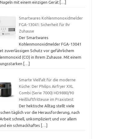
 Nageln mit einem einzigen Gerät
[…]
Smartwares Kohlenmonoxidmelder
FGA-13041: Sicherheit für Ihr
Zuhause
Der Smartwares
Kohlenmonoxidmelder FGA-13041
tet zuverlässigen Schutz vor gefährlichem
lenmonoxid (CO) in Ihrem Zuhause. Mit einem
stungsstarken
[…]
Smarte Vielfalt für die moderne
Küche: Der Philips Airfryer XXL
Combi (Serie 7000) HD9880/90
Heißluftfritteuse im Praxistest
Der hektische Alltag stellt viele
schen täglich vor die Herausforderung, nach
Arbeit schnell, unkompliziert und vor allem
und ein schmackhaftes
[…]