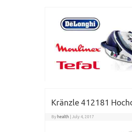
Skip
to
content
Kränzle 412181 Hochd
By
health
|
July 4, 2017