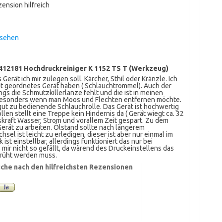
ension hilfreich
nsehen
412181 Hochdruckreiniger K 1152 TS T (Werkzeug)
erät ich mir zulegen soll. Kärcher, Sthil oder Kränzle. Ich
ut geordnetes Gerät haben ( Schlauchtrommel). Auch der
gs die Schmutzkillerlanze fehlt und die ist in meinen
 besonders wenn man Moos und Flechten entfernen möchte.
t zu bedienende Schlauchrolle. Das Gerät ist hochwertig
llen stellt eine Treppe kein Hindernis da ( Gerät wiegt ca. 32
skraft Wasser, Strom und vorallem Zeit gespart. Zu dem
erät zu arbeiten. Ölstand sollte nach längerem
el ist leicht zu erledigen, dieser ist aber nur einmal im
t einstellbar, allerdings funktioniert das nur bei
 mir nicht so gefällt, da wärend des Druckeinstellens das
prüht werden muss.
che nach den hilfreichsten Rezensionen