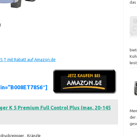
das
1
bie
Koh
S T mit Rabatt auf Amazon.de
lei
sin=”B008ET78S6″]
ger K 5 Premium Full Control Plus (max. 20-145
Men
der 
ges
druckreiniger
,
Kränzle