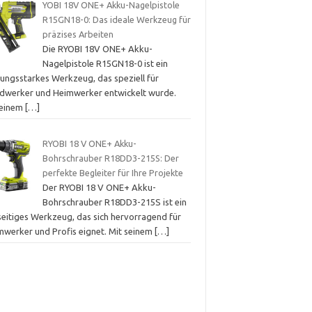
YOBI 18V ONE+ Akku-Nagelpistole
R15GN18-0: Das ideale Werkzeug für
präzises Arbeiten
Die RYOBI 18V ONE+ Akku-
Nagelpistole R15GN18-0 ist ein
tungsstarkes Werkzeug, das speziell für
dwerker und Heimwerker entwickelt wurde.
 einem
[…]
RYOBI 18 V ONE+ Akku-
Bohrschrauber R18DD3-215S: Der
perfekte Begleiter für Ihre Projekte
Der RYOBI 18 V ONE+ Akku-
Bohrschrauber R18DD3-215S ist ein
lseitiges Werkzeug, das sich hervorragend für
mwerker und Profis eignet. Mit seinem
[…]