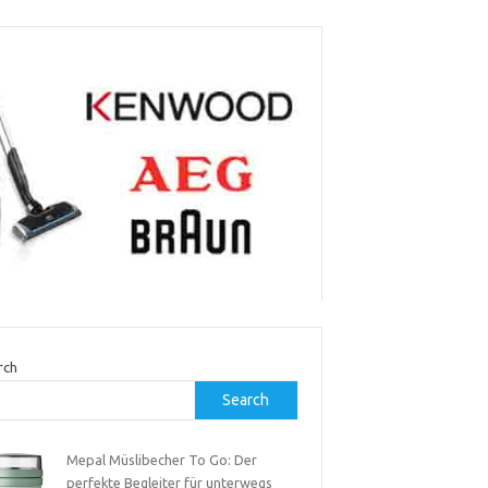
rch
Search
Mepal Müslibecher To Go: Der
perfekte Begleiter für unterwegs