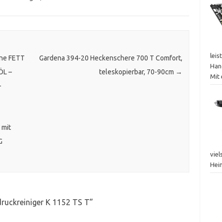
leis
ne FETT
Gardena 394-20 Heckenschere 700 T Comfort,
Han
ÖL –
teleskopierbar, 70-90cm
→
Mit
–
 mit
G
vie
Hei
ruckreiniger K 1152 TS T
”