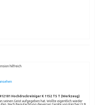
nsion hilfreich
 ansehen
412181 Hochdruckreiniger K 1152 TS T (Werkzeug)
nun seinen Geist aufgegeben hat. Wollte eigentlich wieder
ufen. Nach Begutachtung dieverser Geräte von Kärcher (z.B.