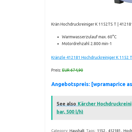
Krän Hochdruckreiniger K 1152TS T | 41218
Warmwasserzulauf max. 60°C
Motordrehzahl 2.800 min-1
Kränzle 412181 Hochdruckreiniger K 1152 T
Preis:
EUR 674,90
Angebotspreis: [wpramaprice a
See also
Kärcher Hochdruckreini
bar, 500 l/h)
Category:
Haushalt
Tags:
1152
,
412181
,
Hoch