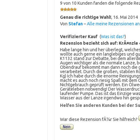
9 von 10 Kunden fanden die folgende Rez
Genau die richtige Wahl!
,
16. Mai 2014
Von
Stefan
–
Alle meine Rezensionen a
Verifizierter Kauf
(
Was ist das?
)
Rezension bezieht sich auf:
KrÃ¤nzle 
Habe lange hin und her überlegt, welches G
wollte auch gerne ein langlebiges und g
K1132 stand zur Debatte, bei dem allerdin
Augen wichtiger als die normale Lanze,
Obendrauf bekommt man dann noch die gu
verarbeitet. Durch die großen, stabilen Ro
Kg) Ich habe durch die enorme Reinigung
macht es auch noch riesig Spaß mit dem G
Nichtgebrauch geprüft werden. Ein Ölwechs
Geräteleben notwendig! Der Wasserdruck is
laufender Pumpe. Das ist das Einzige was
Wasser aus der Lanze irgendwo hin ges
Helfen Sie anderen Kunden bei der Su
War diese Rezension fÃ¼r Sie hilfreich?