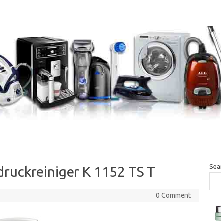
Sea
ruckreiniger K 1152 TS T
0 Comment