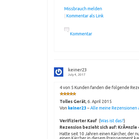
Missbrauch melden
|
Kommentar als Link
Kommentar
keiner23
July 4, 2017
4 von 5 Kunden fanden die folgende Reze
Tolles Gerät
,
6. April 2015
Von
keiner23
–
Alle meine Rezensionen
Verifizierter Kauf
(
Was ist das?
)
Rezension bezieht sich auf:
KrÃ¤nzle 
Hatte seit 10 Jahren einen Kärcher, der 
einen Kärcher in diesem Preissegment ka