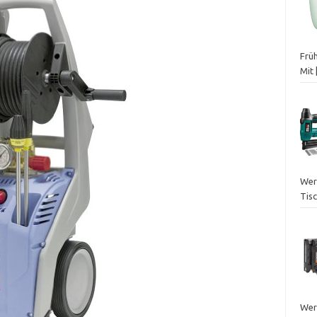
Frü
Mit
Werk
Tisc
Wer