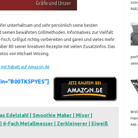
sond
MAX
fer unterhaltsam und sehr persönlich seine besten
d seinen bewährten Grillmethoden. Informatives zur Vielfalt
 -fisch, Grillgut richtig vorbereiten und garen und vieles mehr
ber 80 seiner kreativen Rezepte mit vielen Zusatzinfos. Das
Fotos von Michael Wissing.
perf
sei
) mit Rabatt auf Amazon.de
sin=”B00TK5PYES”]
leis
s Edelstahl | Smoothie Maker | Mixer |
Han
 | 6-Fach Metallmesser | Zerkleinerer | Eiweiß
Mit