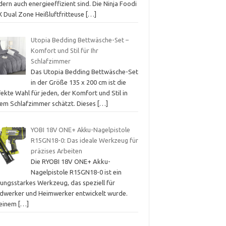
ern auch energieeffizient sind. Die Ninja Foodi
 Dual Zone Heißluftfritteuse
[…]
Utopia Bedding Bettwäsche-Set –
Komfort und Stil für Ihr
Schlafzimmer
Das Utopia Bedding Bettwäsche-Set
in der Größe 135 x 200 cm ist die
ekte Wahl für jeden, der Komfort und Stil in
nem Schlafzimmer schätzt. Dieses
[…]
YOBI 18V ONE+ Akku-Nagelpistole
R15GN18-0: Das ideale Werkzeug für
präzises Arbeiten
Die RYOBI 18V ONE+ Akku-
Nagelpistole R15GN18-0 ist ein
tungsstarkes Werkzeug, das speziell für
dwerker und Heimwerker entwickelt wurde.
 einem
[…]