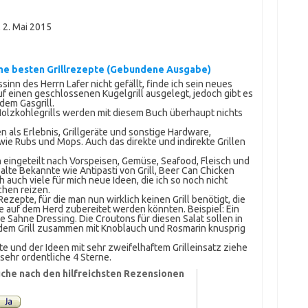
,
2. Mai 2015
ne besten Grillrezepte (Gebundene Ausgabe)
inn des Herrn Lafer nicht gefällt, finde ich sein neues
f einen geschlossenen Kugelgrill ausgelegt, jedoch gibt es
em Gasgrill.
olzkohlegrills werden mit diesem Buch überhaupt nichts
en als Erlebnis, Grillgeräte und sonstige Hardware,
ie Rubs und Mops. Auch das direkte und indirekte Grillen
h eingeteilt nach Vorspeisen, Gemüse, Seafood, Fleisch und
lte Bekannte wie Antipasti von Grill, Beer Can Chicken
h auch viele für mich neue Ideen, die ich so noch nicht
hen reizen.
ezepte, für die man nun wirklich keinen Grill benötigt, die
ne auf dem Herd zubereitet werden könnten. Beispiel: Ein
e Sahne Dressing. Die Croutons für diesen Salat sollen in
 dem Grill zusammen mit Knoblauch und Rosmarin knusprig
e und der Ideen mit sehr zweifelhaftem Grilleinsatz ziehe
sehr ordentliche 4 Sterne.
che nach den hilfreichsten Rezensionen