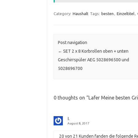
Category:
Haushalt
Tags:
besten
,
Einzeltitel
,
Post navigation
←
SET 2 x 8 Korbrollen oben + unten
Geschirrspüler AEG 5028696500 und
5028696700
0 thoughts on “
Lafer Meine besten Gril
I.
August 8, 2017
20 von 21 Kunden fanden die folgende Re