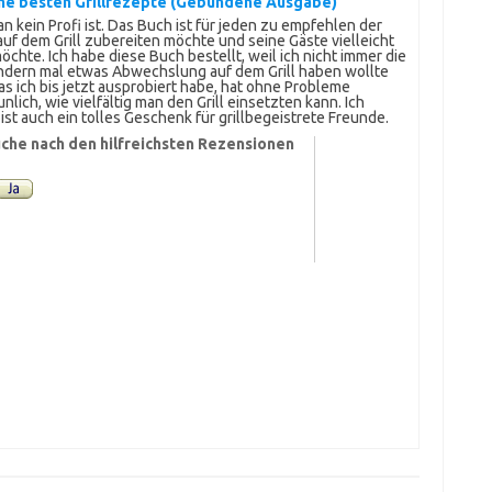
ne besten Grillrezepte (Gebundene Ausgabe)
 kein Profi ist. Das Buch ist für jeden zu empfehlen der
auf dem Grill zubereiten möchte und seine Gäste vielleicht
chte. Ich habe diese Buch bestellt, weil ich nicht immer die
dern mal etwas Abwechslung auf dem Grill haben wollte
s ich bis jetzt ausprobiert habe, hat ohne Probleme
nlich, wie vielfältig man den Grill einsetzten kann. Ich
st auch ein tolles Geschenk für grillbegeistrete Freunde.
che nach den hilfreichsten Rezensionen