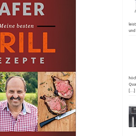
leis
und
höch
Qua
[…]