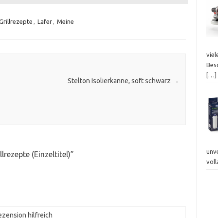
Grillrezepte
,
Lafer
,
Meine
viel
Bes
[…]
Stelton Isolierkanne, soft schwarz
→
unv
lrezepte (Einzeltitel)
”
vol
zension hilfreich