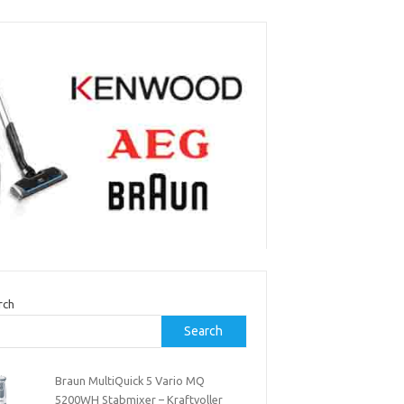
rch
Search
Braun MultiQuick 5 Vario MQ
5200WH Stabmixer – Kraftvoller