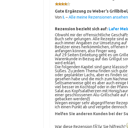
Gute Ergänzung zu Weber’s Grillbibel
Von
I.
–
Alle meine Rezensionen ansehen
Rezension bezieht sich auf:
Lafer Mei
Obwohl mir der offensichtliche Geschäftss
Buch sehr gelungen. Alle Rezepte sind au
auch immer Angaben zur Umsetzung auf d
Besitzer eines herkömmlichen, offenen H
anfangen können, also Finger weg.
Auf 29 Seiten Einleitung geht es um Grill
Warenkunde in Bezug auf das Grillgut sow
wird erklärt.
Die folgenden Kapitel sind ganz klassisc
Süßes. Zu jedem Thema finden sich gute a
oder geplankter Lachs, aber es finden sic
gesehen habe und die mich zum Nachmac
Seltsamerweise gibt es aber auch einige R
viel besser im Kochtopf oder in der Pfan
Salat aus Kopfsalatherzen mit Honig/saur
einer geschlossenen Alu-Grillschale auf
gebacken werden(!)
Wegen einiger sehr abgegriffener Rezept
ich einen Punkt ab und vergebe dennoch 
Helfen Sie anderen Kunden bei der Su
War diese Rezension fÃ¼r Sie hilfreich?