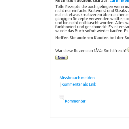
Rezension bezieht sich auf:
Lafer Mei
Tolle Rezepte die auch gelingen wenn man
nicht nur einfache Bratwurst und Steaks 
mal mit etwas kreativerem überraschen mö
gängigen Rezepte verwenden wollte, son
und bin nicht enttäuscht worden. Alles wa
funktioniert und geschmeckt. Es ist erstau
würde das Buch sofort wieder kaufen. Es i
Helfen Sie anderen Kunden bei der Su
War diese Rezension fÃ¼r Sie hilfreich?
Missbrauch melden
|
Kommentar als Link
Kommentar