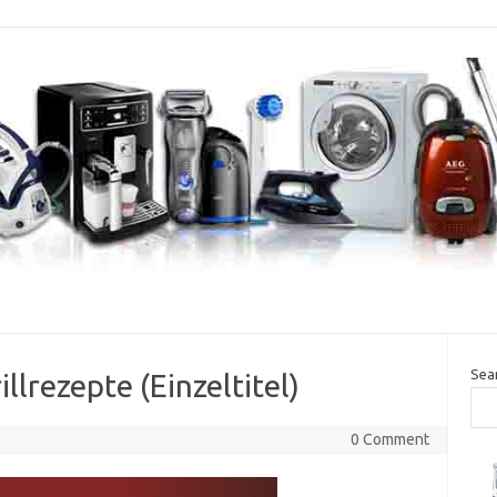
Sea
llrezepte (Einzeltitel)
0 Comment