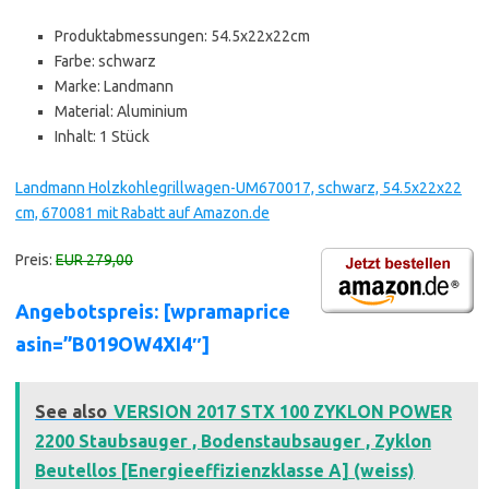
Produktabmessungen: 54.5x22x22cm
Farbe: schwarz
Marke: Landmann
Material: Aluminium
Inhalt: 1 Stück
Landmann Holzkohlegrillwagen-UM670017, schwarz, 54.5x22x22
cm, 670081 mit Rabatt auf Amazon.de
Preis:
EUR 279,00
Angebotspreis: [wpramaprice
asin=”B019OW4XI4″]
See also
VERSION 2017 STX 100 ZYKLON POWER
2200 Staubsauger , Bodenstaubsauger , Zyklon
Beutellos [Energieeffizienzklasse A] (weiss)