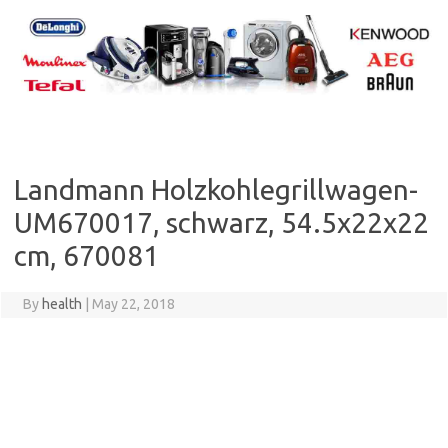
Skip
to
content
Landmann Holzkohlegrillwagen-
UM670017, schwarz, 54.5x22x22
cm, 670081
By
health
|
May 22, 2018