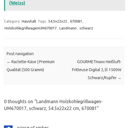
(Weiss)
Category:
Haushalt
Tags:
54.5x22x22
,
670081
,
HolzkohlegrillwagenUM670017
,
Landmann
,
schwarz
Post navigation
←
Raclette-Käse | Premium
GOURMETmaxx Heißluft-
Qualität (500 Gramm)
Fritteuse Digital 2,5l 1500W
Schwarz/Kupfer
→
0 thoughts on “
Landmann Holzkohlegrillwagen-
UM670017, schwarz, 54.5x22x22 cm, 670081
”
prince of amber