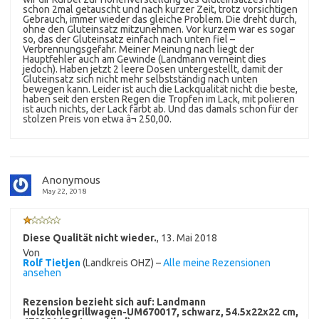
schon 2mal getauscht und nach kurzer Zeit, trotz vorsichtigen
Gebrauch, immer wieder das gleiche Problem. Die dreht durch,
ohne den Gluteinsatz mitzunehmen. Vor kurzem war es sogar
so, das der Gluteinsatz einfach nach unten fiel –
Verbrennungsgefahr. Meiner Meinung nach liegt der
Hauptfehler auch am Gewinde (Landmann verneint dies
jedoch). Haben jetzt 2 leere Dosen untergestellt, damit der
Gluteinsatz sich nicht mehr selbstständig nach unten
bewegen kann. Leider ist auch die Lackqualität nicht die beste,
haben seit den ersten Regen die Tropfen im Lack, mit polieren
ist auch nichts, der Lack färbt ab. Und das damals schon für der
stolzen Preis von etwa â¬ 250,00.
Anonymous
May 22, 2018
Diese Qualität nicht wieder.
,
13. Mai 2018
Von
Rolf Tietjen
(Landkreis OHZ) –
Alle meine Rezensionen
ansehen
Rezension bezieht sich auf:
Landmann
Holzkohlegrillwagen-UM670017, schwarz, 54.5x22x22 cm,