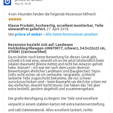
May 22, 2018
4 von 4 Kunden fanden die folgende Rezension hilfreich
Klasse Produkt, hochwertig, excellent montierbar, Teile
einwandfrei geliefert
,
27. April 2018
Von
prince of amber
–
Alle meine Rezensionen ansehen
Rezension bezieht sich auf:
Landmann
Holzkohlegrillwagen-UM670017, schwarz, 54.5x22x22 cm,
670081 (Gartenartikel)
Da es bisher noch keine Bewertung für dieses Gerät gibt,
schreib ich mal eine, obwohl ich es mir jetzt letztendlich beim
lokalen Baumarkt (kleine Kette) und nicht bei Amazon geholt
habe. Warum? – ich war mir nach dem Lesen diverser
Bewertungen ähnlicher Landmann und (baugleicher) Tepro
Grills nicht sicher, ob ich verbeulte, vergratete, schlecht
lackierte Teile zugeschickt bekomme, die nur schwer
zurückzuschicken sind – beim Baumarkt um die Ecke schien mir
das einfacher, obwohl leicht teurer. Die haben das Teil aber
extra bestellt, gestern abgeholt und zusammengebaut.
Die große Beruhigung zu Beginn: Die Teile sind excellent
verpackt in einem stabilen Karton mit extra Kantenversteifung
und satt Dämmmaterial. Alles excellent lackiert, nichts