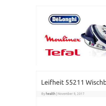
Skip
to
content
Leifheit 55211 Wischb
By
health
|
November 9, 2017