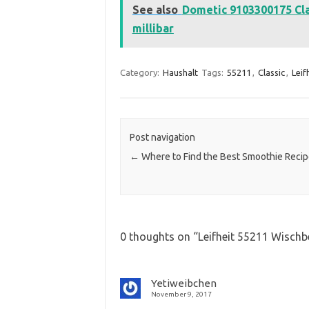
See also
Dometic 9103300175 Clas
millibar
Category:
Haushalt
Tags:
55211
,
Classic
,
Leif
Post navigation
←
Where to Find the Best Smoothie Reci
0 thoughts on “
Leifheit 55211 Wischb
Yetiweibchen
November 9, 2017