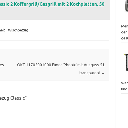
sic 2 Koffergrill/Gasgrill mit 2 Kochplatten, 50
Men
heit
,
Wischbezug
der 
ges
pes
OKT 11705001000 Eimer ‘Phenix’ mit Ausguss 5 L
transparent
→
Wer
und
ezug Classic
”