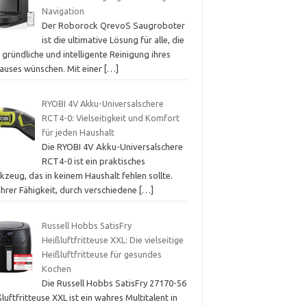
Navigation
Der Roborock QrevoS Saugroboter
ist die ultimative Lösung für alle, die
 gründliche und intelligente Reinigung ihres
auses wünschen. Mit einer
[…]
RYOBI 4V Akku-Universalschere
RCT4-0: Vielseitigkeit und Komfort
für jeden Haushalt
Die RYOBI 4V Akku-Universalschere
RCT4-0 ist ein praktisches
zeug, das in keinem Haushalt fehlen sollte.
ihrer Fähigkeit, durch verschiedene
[…]
Russell Hobbs SatisFry
Heißluftfritteuse XXL: Die vielseitige
Heißluftfritteuse für gesundes
Kochen
Die Russell Hobbs SatisFry 27170-56
luftfritteuse XXL ist ein wahres Multitalent in