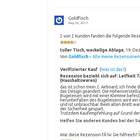
Goldfisch
May 24, 2017
2 von 2 Kunden fanden die folgende Reze
toller Tisch, wackelige Ablage
,
19. De
Von
Goldfisch
–
Alle meine Rezensione
Verifizierter Kauf
(
Was ist das?
)
Rezension bezieht sich auf:
Leifheit 
(Haushaltswaren)
das ist schon mein 2. Airboard, ich finde
das Design geändert. Die Höhenverstellun
Bügeleisen wird mit einer Klemme befesti
herunterfallen des Bügeleisens wird ein 
und ist unbrauchbar. Beim alten Brett war
der Sicherheit gespart.
Trotzdem Kaufempfehlung auf Grund der g
Helfen Sie anderen Kunden bei der Su
War diese Rezension fÃ¼r Sie hilfreich?