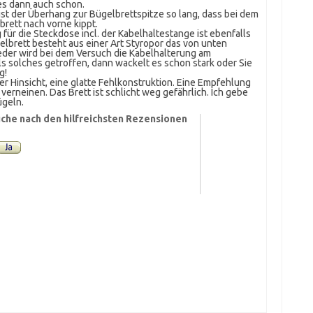
es dann auch schon.
 ist der Überhang zur Bügelbrettspitze so lang, dass bei dem
rett nach vorne kippt.
 für die Steckdose incl. der Kabelhaltestange ist ebenfalls
lbrett besteht aus einer Art Styropor das von unten
eder wird bei dem Versuch die Kabelhalterung am
ls solches getroffen, dann wackelt es schon stark oder Sie
g!
der Hinsicht, eine glatte Fehlkonstruktion. Eine Empfehlung
verneinen. Das Brett ist schlicht weg gefährlich. Ich gebe
ügeln.
che nach den hilfreichsten Rezensionen