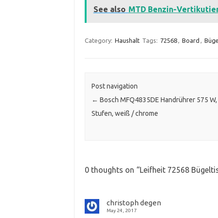
See also
MTD Benzin-Vertikuti
Category:
Haushalt
Tags:
72568
,
Board
,
Büge
Post navigation
←
Bosch MFQ4835DE Handrührer 575 W,
Stufen, weiß / chrome
0 thoughts on “
Leifheit 72568 Bügelti
christoph degen
May 24, 2017