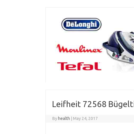
Skip
to
content
Leifheit 72568 Bügelt
By
health
|
May 24, 2017