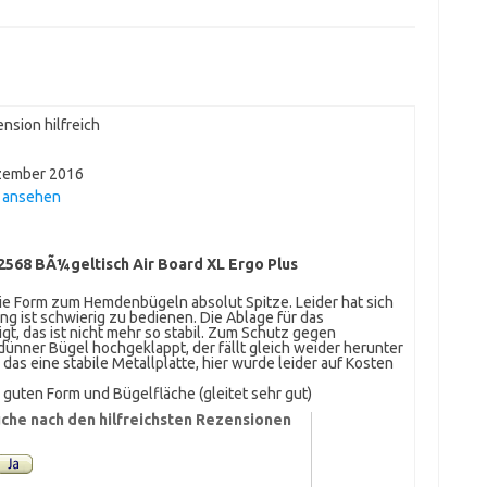
nsion hilfreich
zember 2016
n ansehen
72568 BÃ¼geltisch Air Board XL Ergo Plus
 die Form zum Hemdenbügeln absolut Spitze. Leider hat sich
g ist schwierig zu bedienen. Die Ablage für das
gt, das ist nicht mehr so stabil. Zum Schutz gegen
dünner Bügel hochgeklappt, der fällt gleich weider herunter
 das eine stabile Metallplatte, hier wurde leider auf Kosten
uten Form und Bügelfläche (gleitet sehr gut)
che nach den hilfreichsten Rezensionen