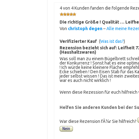
4 von 4 Kunden fanden die folgende Reze
Die richtige Größe ! Qualität … Leifhe
Von
christoph degen
–
Alle meine Reze
Verifizierter Kauf
(
Was ist das?
)
Rezension bezieht sich auf:
Leifheit 
(Haushaltswaren)
Was soll man zu einem Bügelbrett schreibe
der Konkurrenz ! Sonst hat es eine opti
! Ich würde keine kleinere Fläche empfehl
Ecke schieben ! Den Eisen Stab für das Ka
jeder selbst wissen ! Das ist mein zweite
war es auch nicht wirklich !
Wenn diese Rezession für euch hilfreich w
Helfen Sie anderen Kunden bei der Su
War diese Rezension fÃ¼r Sie hilfreich?