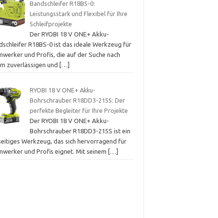
Bandschleifer R18BS-0:
Leistungsstark und Flexibel für Ihre
Schleifprojekte
Der RYOBI 18 V ONE+ Akku-
dschleifer R18BS-0 ist das ideale Werkzeug für
mwerker und Profis, die auf der Suche nach
em zuverlässigen und
[…]
RYOBI 18 V ONE+ Akku-
Bohrschrauber R18DD3-215S: Der
perfekte Begleiter für Ihre Projekte
Der RYOBI 18 V ONE+ Akku-
Bohrschrauber R18DD3-215S ist ein
lseitiges Werkzeug, das sich hervorragend für
mwerker und Profis eignet. Mit seinem
[…]