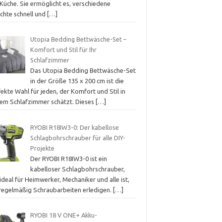
Küche. Sie ermöglicht es, verschiedene
ichte schnell und
[…]
Utopia Bedding Bettwäsche-Set –
Komfort und Stil für Ihr
Schlafzimmer
Das Utopia Bedding Bettwäsche-Set
in der Größe 135 x 200 cm ist die
ekte Wahl für jeden, der Komfort und Stil in
nem Schlafzimmer schätzt. Dieses
[…]
RYOBI R18IW3-0: Der kabellose
Schlagbohrschrauber für alle DIY-
Projekte
Der RYOBI R18IW3-0 ist ein
kabelloser Schlagbohrschrauber,
ideal für Heimwerker, Mechaniker und alle ist,
 regelmäßig Schraubarbeiten erledigen.
[…]
RYOBI 18 V ONE+ Akku-