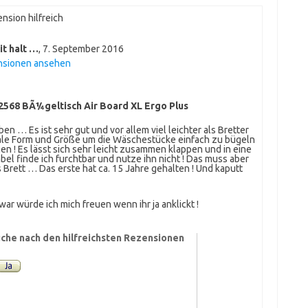
nsion hilfreich
it halt …
,
7. September 2016
nsionen ansehen
72568 BÃ¼geltisch Air Board XL Ergo Plus
n … Es ist sehr gut und vor allem viel leichter als Bretter
male Form und Größe um die Wäschestücke einfach zu bügeln
en ! Es lässt sich sehr leicht zusammen klappen und in eine
bel finde ich furchtbar und nutze ihn nicht ! Das muss aber
s Brett … Das erste hat ca. 15 Jahre gehalten ! Und kaputt
ar würde ich mich freuen wenn ihr ja anklickt !
che nach den hilfreichsten Rezensionen