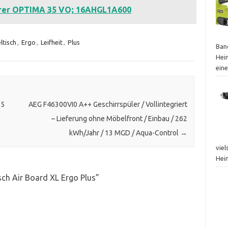
erer OPTIMA 35 VO; 16AHGL1A600
ltisch
,
Ergo
,
Leifheit
,
Plus
Ban
Hei
ein
 5
AEG F46300VI0 A++ Geschirrspüler / Vollintegriert
– Lieferung ohne Möbelfront / Einbau / 262
kWh/Jahr / 13 MGD / Aqua-Control
→
vie
Hei
sch Air Board XL Ergo Plus
”