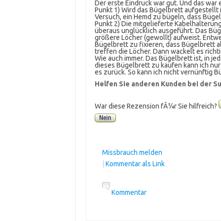
Der erste Eindruck war gut. Und das war 
Punkt 1) Wird das Bügelbrett aufgestellt
Versuch, ein Hemd zu bügeln, dass Bügelb
Punkt 2) Die mitgelieferte Kabelhalterung
überaus unglücklich ausgeführt. Das Büge
größere Löcher (gewollt) aufweist. Entw
Bügelbrett zu fixieren, dass Bügelbrett a
treffen die Löcher. Dann wackelt es richti
Wie auch immer. Das Bügelbrett ist, in je
dieses Bügelbrett zu kaufen kann ich nur 
es zurück. So kann ich nicht vernünftig B
Helfen Sie anderen Kunden bei der Su
War diese Rezension fÃ¼r Sie hilfreich?
Missbrauch melden
|
Kommentar als Link
Kommentar