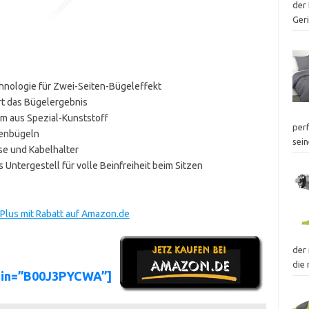
der 
Ger
hnologie für Zwei-Seiten-Bügeleffekt
rt das Bügelergebnis
cm aus Spezial-Kunststoff
perf
denbügeln
sei
se und Kabelhalter
ntergestell für volle Beinfreiheit beim Sitzen
 Plus mit Rabatt auf Amazon.de
der 
die
asin=”B00J3PYCWA”]