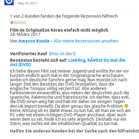
May 19, 2017
1 von 2 Kunden fanden die folgende Rezension hilfreich
Film im Originalton hören einfach nicht möglich
,
28. MÃ¤rz 2017
Von
Amazon Kunde
–
Alle meine Rezensionen ansehen
Verifizierter Kauf
(
Was ist das?
)
Rezension bezieht sich auf:
Liebling, hÃ¤ltst Du mal die
Axt (DVD)
Ich liebe diesen Film seit meiner Jugend und wollte ihn mir vor
kurzem endlich auch mal in der Originalsprache anschauen,
wobei ich deutsche Synchro gerne mag. Nun musste ich nach
langer Zeit des Besitzes der DVD feststellen, dass die
englische Tonspur völlig verzerrt ist. Alle anderen
funktionieren einwandfrei, also neben der deutschen auch die
spanische, italienische und französische. Ich dachte, dass evtl.
die DVD einen weg hat und hab mir daher vor einigen Tagen
den UK Import bestellt. Da aber genau das gleiche Problem
Keine Ahnung ob es damit etwas zu tun hat, ob man sie sich am
PC oder mit einem richtigen DVD-Player anschaut. Aber auch
wenn dem so sei, finde ich es sehr ärgerlich. Deshalb nur ein
Stern, was nichts mit der inhaltlichen Qualität zu tun hat.
Helfen Sie anderen Kunden bei der Suche nach den hilfreich