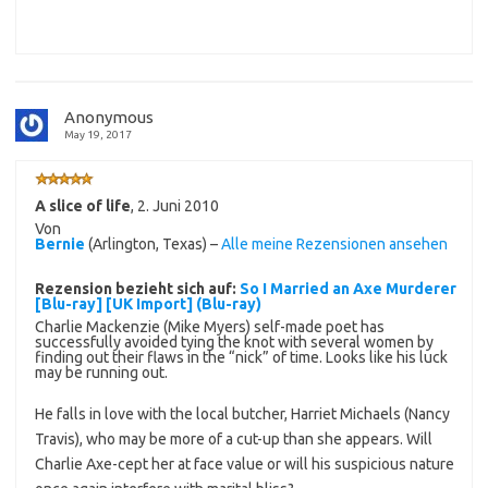
Anonymous
May 19, 2017
A slice of life
,
2. Juni 2010
Von
Bernie
(Arlington, Texas) –
Alle meine Rezensionen ansehen
Rezension bezieht sich auf:
So I Married an Axe Murderer
[Blu-ray] [UK Import] (Blu-ray)
Charlie Mackenzie (Mike Myers) self-made poet has
successfully avoided tying the knot with several women by
finding out their flaws in the “nick” of time. Looks like his luck
may be running out.
He falls in love with the local butcher, Harriet Michaels (Nancy
Travis), who may be more of a cut-up than she appears. Will
Charlie Axe-cept her at face value or will his suspicious nature