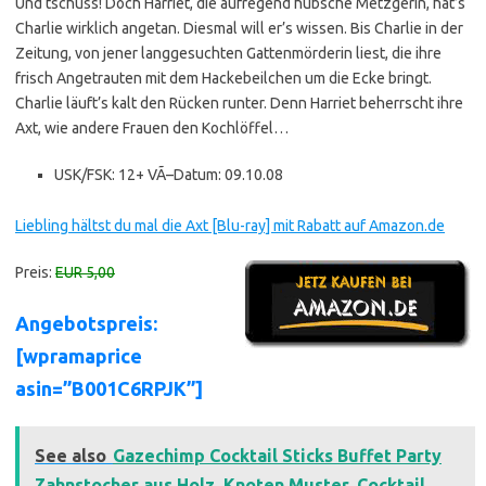
Und tschüss! Doch Harriet, die aufregend hübsche Metzgerin, hat’s
Charlie wirklich angetan. Diesmal will er’s wissen. Bis Charlie in der
Zeitung, von jener langgesuchten Gattenmörderin liest, die ihre
frisch Angetrauten mit dem Hackebeilchen um die Ecke bringt.
Charlie läuft’s kalt den Rücken runter. Denn Harriet beherrscht ihre
Axt, wie andere Frauen den Kochlöffel…
USK/FSK: 12+ VÃ–Datum: 09.10.08
Liebling hältst du mal die Axt [Blu-ray] mit Rabatt auf Amazon.de
Preis:
EUR 5,00
Angebotspreis:
[wpramaprice
asin=”B001C6RPJK”]
See also
Gazechimp Cocktail Sticks Buffet Party
Zahnstocher aus Holz, Knoten Muster, Cocktail