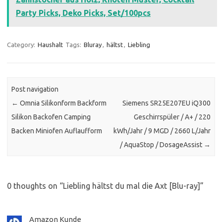
Party Picks, Deko Picks, Set/100pcs
Category:
Haushalt
Tags:
Bluray
,
hältst
,
Liebling
Post navigation
←
Omnia Silikonform Backform
Siemens SR25E207EU iQ300
Silikon Backofen Camping
Geschirrspüler / A+ / 220
Backen Miniofen Auflaufform
kWh/Jahr / 9 MGD / 2660 L/Jahr
/ AquaStop / DosageAssist
→
0 thoughts on “
Liebling hältst du mal die Axt [Blu-ray]
”
Amazon Kunde