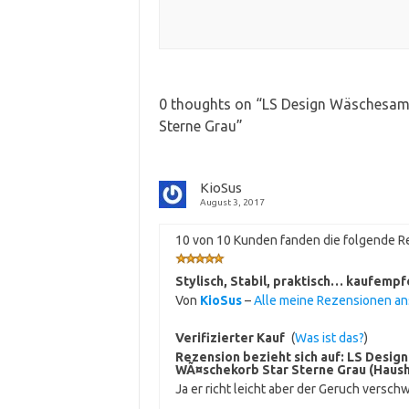
0 thoughts on “
LS Design Wäschesam
Sterne Grau
”
KioSus
August 3, 2017
10 von 10 Kunden fanden die folgende Re
Stylisch, Stabil, praktisch… kaufempf
Von
KioSus
–
Alle meine Rezensionen a
Verifizierter Kauf
(
Was ist das?
)
Rezension bezieht sich auf:
LS Desig
WÃ¤schekorb Star Sterne Grau (Haus
Ja er richt leicht aber der Geruch versc