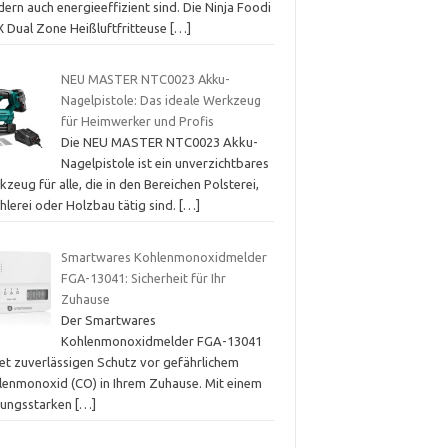
ern auch energieeffizient sind. Die Ninja Foodi
 Dual Zone Heißluftfritteuse
[…]
NEU MASTER NTC0023 Akku-
Nagelpistole: Das ideale Werkzeug
für Heimwerker und Profis
Die NEU MASTER NTC0023 Akku-
Nagelpistole ist ein unverzichtbares
zeug für alle, die in den Bereichen Polsterei,
hlerei oder Holzbau tätig sind.
[…]
Smartwares Kohlenmonoxidmelder
FGA-13041: Sicherheit für Ihr
Zuhause
Der Smartwares
Kohlenmonoxidmelder FGA-13041
tet zuverlässigen Schutz vor gefährlichem
lenmonoxid (CO) in Ihrem Zuhause. Mit einem
stungsstarken
[…]