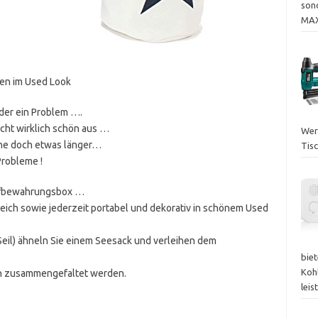
sond
MAX
en im Used Look
der ein Problem ….
cht wirklich schön aus …
Werk
ne doch etwas länger…
Tisc
Probleme !
ufbewahrungsbox …
leich sowie jederzeit portabel und dekorativ in schönem Used
Seil) ähneln Sie einem Seesack und verleihen dem
bie
Koh
h zusammengefaltet werden.
lei