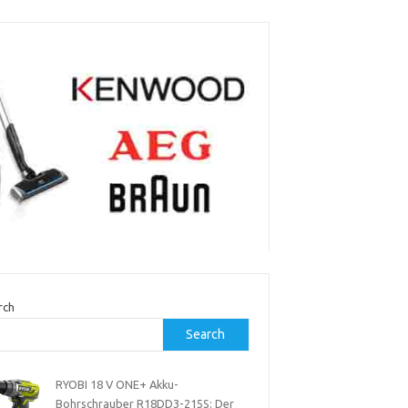
rch
Search
RYOBI 18 V ONE+ Akku-
Bohrschrauber R18DD3-215S: Der