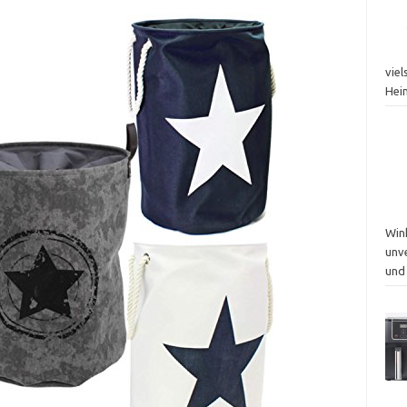
vie
Hei
Win
unv
und