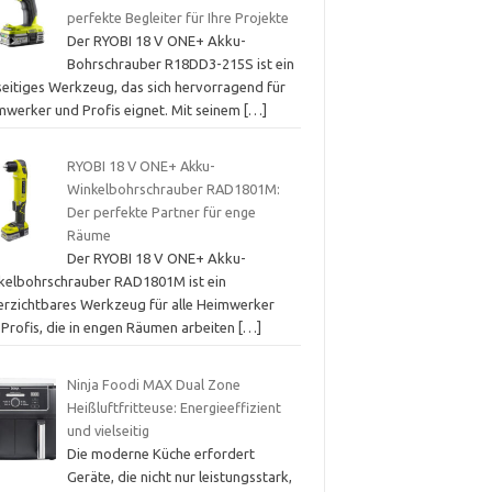
perfekte Begleiter für Ihre Projekte
Der RYOBI 18 V ONE+ Akku-
Bohrschrauber R18DD3-215S ist ein
lseitiges Werkzeug, das sich hervorragend für
mwerker und Profis eignet. Mit seinem
[…]
RYOBI 18 V ONE+ Akku-
Winkelbohrschrauber RAD1801M:
Der perfekte Partner für enge
Räume
Der RYOBI 18 V ONE+ Akku-
kelbohrschrauber RAD1801M ist ein
erzichtbares Werkzeug für alle Heimwerker
 Profis, die in engen Räumen arbeiten
[…]
Ninja Foodi MAX Dual Zone
Heißluftfritteuse: Energieeffizient
und vielseitig
Die moderne Küche erfordert
Geräte, die nicht nur leistungsstark,