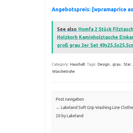
Angebotspreis: [wpramaprice 
See also
Homfa 2 Stück Filztasc
Holzkorb Kaminholztasche Einkau
groß grau 2er Set 49x25,5x25,5c
Category:
Haushalt
Tags:
Design
,
grau
,
Star
Wäschetruhe
Post navigation
←
Lakeland Soft Grip Washing Line Cloth
20 by Lakeland