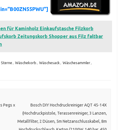
asin=”B00ZN55PWU”]
hen für Kaminholz Einkaufstasche Filzkorb
fskorb Zeitungskorb Shopper aus Filz faltbar
m
,
Sterne
,
Wäschekorb
,
Wäschesack
,
Wäschesammler
,
es Pegs x
Bosch DIY Hochdruckreiniger AQT 45-14X
(Hochdruckpistole, Terassenreiniger, 3 Lanzen,
Metallfilter, 2 Düsen, 5m Netzanschlusskabel, 8m
Hochdruckschlauch, Karton (2100W, 140 bar, 450