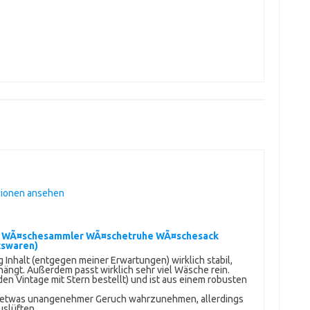
sionen ansehen
n WÃ¤schesammler WÃ¤schetruhe WÃ¤schesack
tswaren)
Inhalt (entgegen meiner Erwartungen) wirklich stabil,
ängt. Außerdem passt wirklich sehr viel Wäsche rein.
den Vintage mit Stern bestellt) und ist aus einem robusten
n etwas unangenehmer Geruch wahrzunehmen, allerdings
uslüften.