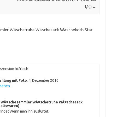
l/h))
→
mler Wäschetruhe Wäschesack Wäschekorb Star
zension hilfreich
ehlung mit Foto
,
4. Dezember 2016
nsehen
n WÃ¤schesammler WÃ¤schetruhe WÃ¤schesack
haltswaren)
hwindet Wenn man ihn auslüftet.