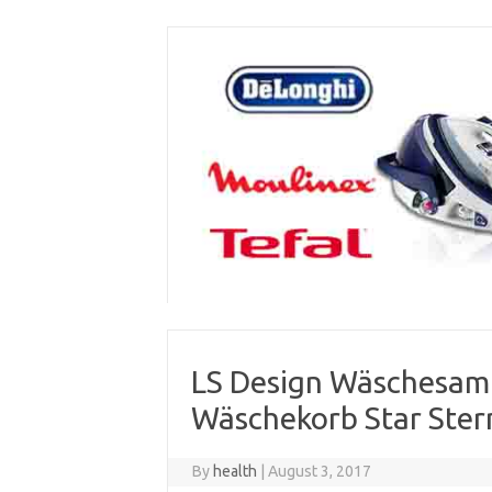
Skip
to
content
LS Design Wäschesam
Wäschekorb Star Ster
By
health
|
August 3, 2017