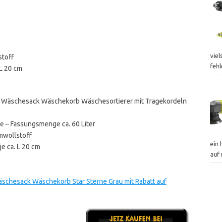
viel
stoff
fehl
 L 20 cm
Wäschesack Wäschekorb Wäschesortierer mit Tragekordeln
 – Fassungsmenge ca. 60 Liter
mwollstoff
ein
je ca. L 20 cm
auf
hesack Wäschekorb Star Sterne Grau mit Rabatt auf