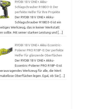
RYOBI 18 V ONE+ Akku-
Schlagschrauber R18ID3-0: Der
perfekte Helfer für Ihre Projekte
Der RYOBI 18 V ONE+ Akku-
Schlagschrauber R18ID3-0 ist ein
seitiges Werkzeug, das in keiner Werkstatt
en sollte. Mit seiner starken Leistung und
[…]
RYOBI 18 V ONE+ Akku-Eccentric-
Polierer PRO R18P-0: Der perfekte
Helfer für glänzende Oberflächen
Der RYOBI 18 V ONE+ Akku-
Eccentric-Polierer PRO R18P-0 ist
 herausragendes Werkzeug für alle, die Wert
 makellose Oberflächen legen. Egal, ob Sie
[…]