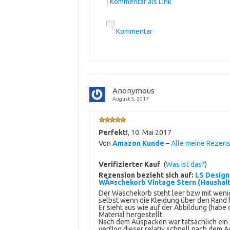
|
Kommentar als Link
Kommentar
Anonymous
August 3, 2017
Perfekt!
,
10. Mai 2017
Von
Amazon Kunde
–
Alle meine Rezen
Verifizierter Kauf
(
Was ist das?
)
Rezension bezieht sich auf:
LS Desig
WÃ¤schekorb Vintage Stern (Haushal
Der Wäschekorb steht leer bzw mit wenig 
selbst wenn die Kleidung über den Rand h
Er sieht aus wie auf der Abbildung (habe 
Material hergestellt.
Nach dem Auspacken war tatsächlich ei
verflog dieser relativ schnell nach dem A