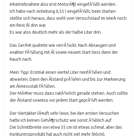
Inbetriebnahme also erst MotorÃ¶l eingefÃ¼llt werden.
Ich habe nach Anleitung 0,55 l eingefÃ¼llt, beim Starten
stellte sich heraus, dass wohl vom Versuchslauf im Werk noch
ein Rest Ãl drin war.
Es war also deutlich mehr als der halbe Liter drin.
Das GerÃ¤t qualmte wie verrÃ¼ckt. Nach Absaugen und
exakter FÃ¼llung mit Ãl sowie neuem Start liess dann der
Rauch nach.
Mein Tipp: Erstmal einen viertel Liter reinfÃ¼llen und
abwarten. Dann den Ãlstand prÃ¼fen und bis zur Markierung
am Ãlmessstab fÃ¼llen.
Der MÃ¤her muss dazu natÃ¼rlich gerade stehen. Auch sollte
der Ãlstand sowieso vor jedem Start geprÃ¼ft werden.
Der Viertakter lÃ¤uft sehr leise, bei den ersten Versuchen
hatte ich keinen GehÃ¶rschutz wie sonst Ã¼blich auf.
Die Schnittbreite von etwa 55 cm ist etwas schmal, aber das
Konkurenzprodukt hat auch nicht viel mehr (60cm).