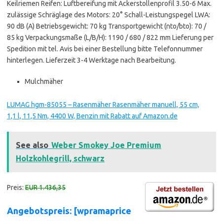
Keilriemen Reifen: Luftbereifung mit Ackerstollenprofil 3.50-6 Max.
zulässige Schräglage des Motors: 20° Schall-Leistungspegel LWA:
90 dB (A) Betriebsgewicht: 70 kg Transportgewicht (nto/bto): 70 /
85 kg Verpackungsmaße (L/B/H): 1190 / 680 / 822 mm Lieferung per
Spedition mit tel. Avis bei einer Bestellung bitte Telefonnummer
hinterlegen. Lieferzeit 3-4 Werktage nach Bearbeitung.
Mulchmäher
LUMAG hgm-85055 – Rasenmäher Rasenmäher manuell, 55 cm,
1,1 l, 11,5 Nm, 4400 W, Benzin mit Rabatt auf Amazon.de
See also
Weber Smokey Joe Premium
Holzkohlegrill, schwarz
Preis:
EUR 1.436,35
Angebotspreis: [wpramaprice