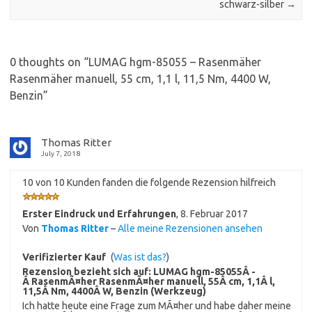
schwarz-silber
→
0 thoughts on “
LUMAG hgm-85055 – Rasenmäher
Rasenmäher manuell, 55 cm, 1,1 l, 11,5 Nm, 4400 W,
Benzin
”
Thomas Ritter
July 7, 2018
10 von 10 Kunden fanden die folgende Rezension hilfreich
Erster Eindruck und Erfahrungen
,
8. Februar 2017
Von
Thomas Ritter
–
Alle meine Rezensionen ansehen
Verifizierter Kauf
(
Was ist das?
)
Rezension bezieht sich auf:
LUMAG hgm-85055Â -
Â RasenmÃ¤her RasenmÃ¤her manuell, 55Â cm, 1,1Â l,
11,5Â Nm, 4400Â W, Benzin (Werkzeug)
Ich hatte heute eine Frage zum MÃ¤her und habe daher meine