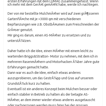
ersten Erfahrungen mit dem LUMAG zusammengefasst. Wenn
ich mehr mit dem GerÃ¤t gemÃ¤ht habe, werde ich nachlegen.
Der von mir bestellte MulchmÃ¤her wird auf zwei grÃ¶sseren
GartenflÃ¤che mit je >3000 qm mit verschiedenen
Bepflanzungen wie z.B. ObstbÃ¤umen zum Freischneiden der
GrÃ¤ser genutzt.
Mir ging es darum, einen AS-MÃ¤her zu ersetzen und zu
unterstÃ¼tzen.
Daher hatte ich die Idee, einen MÃ¤her mit einem leicht zu
wartenden Briggs&Stratton- Motor zu nehmen, mit dem ich in
mehreren RasenmÃ¤hern und Motorhacken Ã¼ber Jahre gute
Erfahrungen gemacht hatte.
Dann war es auch die Idee, einfach etwas anderes
auszuprobieren, um das GestrÃ¼pp und Gras auf unserem
GrundstÃ¼ck kurz zu halten.
Eventuell ist ein anderes Konzept beim Mulchen besser oder
einfach stabiler in Betrieb zu halten als der betagte AS-
MÃ¤her, an dem immer wieder etwas anderes ausgetauscht
oder nachgezogen werden muss (Was bei der grossen