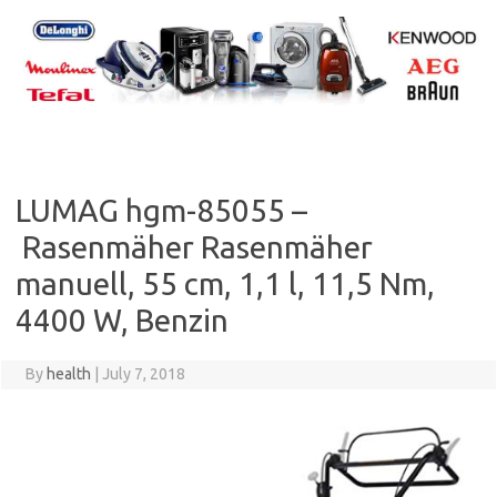
Skip
to
content
LUMAG hgm-85055 –
Rasenmäher Rasenmäher
manuell, 55 cm, 1,1 l, 11,5 Nm,
4400 W, Benzin
By
health
|
July 7, 2018