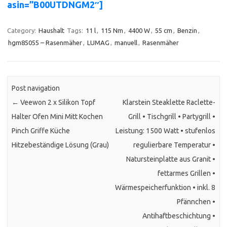
asin=”B00UTDNGM2″]
Category:
Haushalt
Tags:
11 l
,
115 Nm
,
4400 W
,
55 cm
,
Benzin
,
hgm85055 – Rasenmäher
,
LUMAG
,
manuell
,
Rasenmäher
Post navigation
←
Veewon 2 x Silikon Topf
Klarstein Steaklette Raclette-
Halter Ofen Mini Mitt Kochen
Grill • Tischgrill • Partygrill •
Pinch Griffe Küche
Leistung: 1500 Watt • stufenlos
Hitzebeständige Lösung (Grau)
regulierbare Temperatur •
Natursteinplatte aus Granit •
fettarmes Grillen •
Wärmespeicherfunktion • inkl. 8
Pfännchen •
Antihaftbeschichtung •