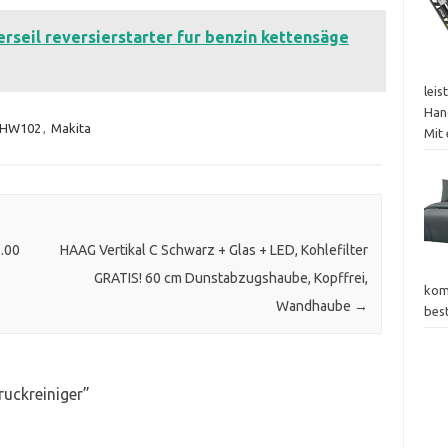
rseil reversierstarter fur benzin kettensäge
leis
Han
HW102
,
Makita
Mit
.00
HAAG Vertikal C Schwarz + Glas + LED, Kohlefilter
GRATIS! 60 cm Dunstabzugshaube, Kopffrei,
kom
Wandhaube
→
bes
uckreiniger
”