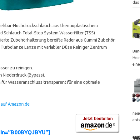
das
ziehbar-Hochdruckschlauch aus thermoplastischem
d Schlauch Total-Stop System Wasserfilter (TSS)
rierte Zubehörhalterung bereifte Räder aus Gummi Zubehör:
 Turbolanze Lanze mit variabler Düse Reiniger Zentrum
Ban
Hei
ein
sser zu reinigen.
n Niederdruck (Bypass).
für Wasseranschluss transparent für eine optimale
t auf Amazon.de
neu
ent
sin=”B00BYQJBYU”]