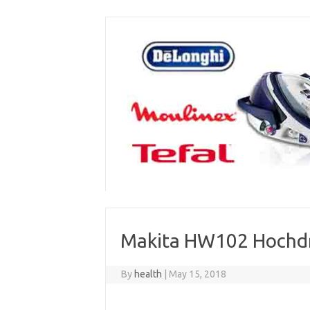
Skip
to
content
Makita HW102 Hochdr
By
health
|
May 15, 2018