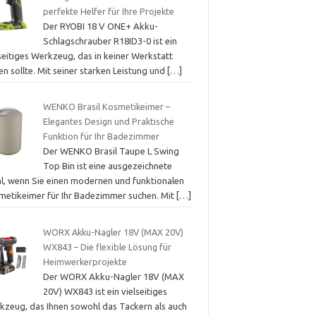
perfekte Helfer für Ihre Projekte
Der RYOBI 18 V ONE+ Akku-
Schlagschrauber R18ID3-0 ist ein
seitiges Werkzeug, das in keiner Werkstatt
en sollte. Mit seiner starken Leistung und
[…]
WENKO Brasil Kosmetikeimer –
Elegantes Design und Praktische
Funktion für Ihr Badezimmer
Der WENKO Brasil Taupe L Swing
Top Bin ist eine ausgezeichnete
l, wenn Sie einen modernen und funktionalen
metikeimer für Ihr Badezimmer suchen. Mit
[…]
WORX Akku-Nagler 18V (MAX 20V)
WX843 – Die flexible Lösung für
Heimwerkerprojekte
Der WORX Akku-Nagler 18V (MAX
20V) WX843 ist ein vielseitiges
kzeug, das Ihnen sowohl das Tackern als auch