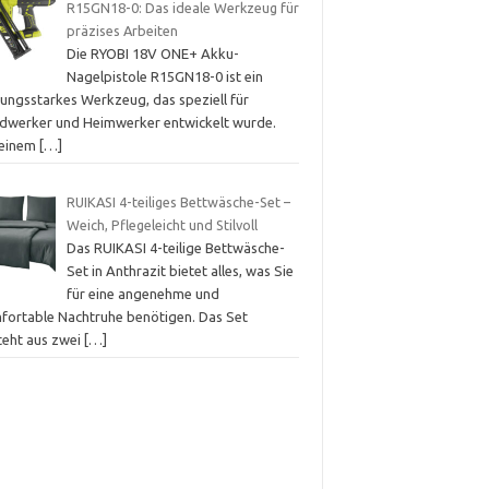
R15GN18-0: Das ideale Werkzeug für
präzises Arbeiten
Die RYOBI 18V ONE+ Akku-
Nagelpistole R15GN18-0 ist ein
tungsstarkes Werkzeug, das speziell für
dwerker und Heimwerker entwickelt wurde.
 einem
[…]
RUIKASI 4-teiliges Bettwäsche-Set –
Weich, Pflegeleicht und Stilvoll
Das RUIKASI 4-teilige Bettwäsche-
Set in Anthrazit bietet alles, was Sie
für eine angenehme und
fortable Nachtruhe benötigen. Das Set
teht aus zwei
[…]