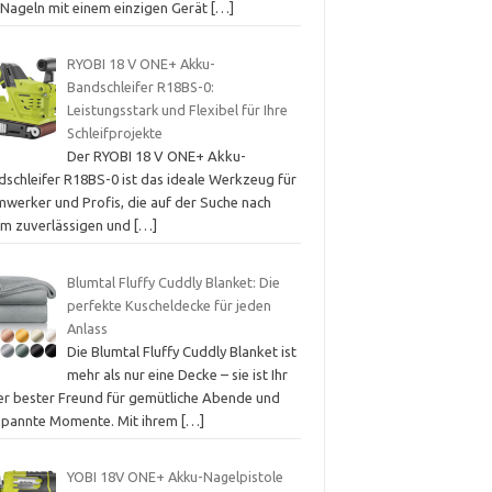
 Nageln mit einem einzigen Gerät
[…]
RYOBI 18 V ONE+ Akku-
Bandschleifer R18BS-0:
Leistungsstark und Flexibel für Ihre
Schleifprojekte
Der RYOBI 18 V ONE+ Akku-
dschleifer R18BS-0 ist das ideale Werkzeug für
mwerker und Profis, die auf der Suche nach
em zuverlässigen und
[…]
Blumtal Fluffy Cuddly Blanket: Die
perfekte Kuscheldecke für jeden
Anlass
Die Blumtal Fluffy Cuddly Blanket ist
mehr als nur eine Decke – sie ist Ihr
er bester Freund für gemütliche Abende und
spannte Momente. Mit ihrem
[…]
YOBI 18V ONE+ Akku-Nagelpistole