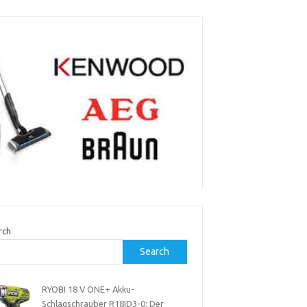
rch
Search
RYOBI 18 V ONE+ Akku-
Schlagschrauber R18ID3-0: Der