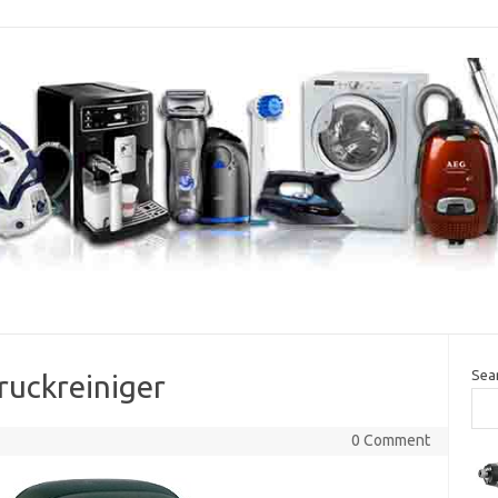
Sea
uckreiniger
0 Comment