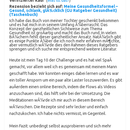
Verifizierter Kauf
(
Was ist das?
)
Rezension bezieht sich auf:
Meine Gesundheitsformel –
Gesund, schlank, glÃ¼cklich (GU Ratgeber Gesundheit)
(Taschenbuch)
Ich habe das Buch von meiner Tochter geschenkt bekommen
und es hat mich in in seinem Umfang Ã¼berrascht. Das
Konzept der ganzheitlichen Sichtweise zum Thema
Gesundheit ist groÃartig und macht das Buch rund. In vielen
BÃ¼chern fehlt dieser ganzheitlicher Ansatz. NatÃ¼rlich gibt
es einige Punkte Ã¼ber die ich noch mehr erfahren mÃ¶chte,
aber vermutlich wÃ¼rde dies den Rahmen dieses Ratgebers
sprengen und ich suche mir entsprechend weitere Literatur.
Heute ist mein Tag 10 der Challenge und es hat viel SpaÃ
gemacht, vor allem weil ich es gemeinsam mit meinem Mann
geschafft habe. Wir konnten einiges dabei lernen und es war
ein toller Ansporn um ein paar alte Laster loszuwerden. Es gibt
auÃerdem einen online Bereich, indem die Flows als Videos
anzuschauen sind, das hilft sehr bei der Umsetzung. Die
Meditationen wÃ¼rde ich mir auch in diesem Bereich
wÃ¼nschen. Die Rezepte sind sehr lecker und einfach
nachzukochen. Ich habe nichts vermisst, im Gegenteil.
Mein Fazit: unbedingt selbst ausprobieren und sich mehr