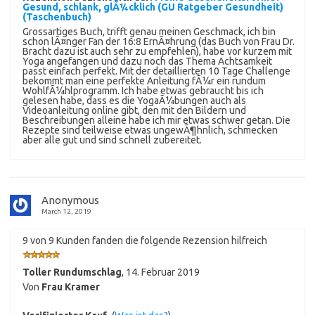
Gesund, schlank, glÃ¼cklich (GU Ratgeber Gesundheit)
(Taschenbuch)
Grossartiges Buch, trifft genau meinen Geschmack, ich bin
schon lÃ¤nger Fan der 16:8 ErnÃ¤hrung (das Buch von Frau Dr.
Bracht dazu ist auch sehr zu empfehlen), habe vor kurzem mit
Yoga angefangen und dazu noch das Thema Achtsamkeit
passt einfach perfekt. Mit der detaillierten 10 Tage Challenge
bekommt man eine perfekte Anleitung fÃ¼r ein rundum
WohlfÃ¼hlprogramm. Ich habe etwas gebraucht bis ich
gelesen habe, dass es die YogaÃ¼bungen auch als
Videoanleitung online gibt, den mit den Bildern und
Beschreibungen alleine habe ich mir etwas schwer getan. Die
Rezepte sind teilweise etwas ungewÃ¶hnlich, schmecken
aber alle gut und sind schnell zubereitet.
Anonymous
March 12, 2019
9 von 9 Kunden fanden die folgende Rezension hilfreich
Toller Rundumschlag
,
14. Februar 2019
Von
Frau Kramer