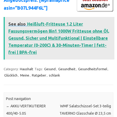
Angebotspreis: [wpramaprice
asin=”B07L944F6L”]
See also
Heißluft-Fritteuse 1,2 Liter
Fassungsvermögen 8in1 1000W Fritteuse ohne Öl,
Gesund, Sicher und Multifunktional | Einstellbare
Temperatur (0-200C) & 30-Minuten-Timer | fett-
frei | BPA-frei
Category:
Haushalt
Tags:
Gesund
,
Gesundheit
,
Gesundheitsformel
,
Glücklich
,
Meine
,
Ratgeber
,
schlank
Post navigation
←
AKKU VERTIKUTIERER
WMF Salatschüssel-Set 3-teilig
400/40-5.0S
TAVERNO Glasschale Ø 23,5 cm